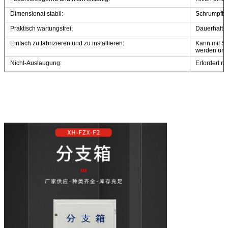
Dimensional stabil:
Schrumpft ni
Praktisch wartungsfrei:
Dauerhaft u
Einfach zu fabrizieren und zu installieren:
Kann mit S
werden un
Nicht-Auslaugung:
Erfordert n