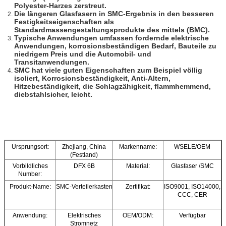
Polyester-Harzes zerstreut.
Die längeren Glasfasern in SMC-Ergebnis in den besseren
Festigkeitseigenschaften als
Standardmassengestaltungsprodukte des mittels (BMC).
Typische Anwendungen umfassen fordernde elektrische
Anwendungen, korrosionsbeständigen Bedarf, Bauteile zu
niedrigem Preis und die Automobil- und
Transitanwendungen.
SMC hat viele guten Eigenschaften zum Beispiel völlig
isoliert, Korrosionsbeständigkeit, Anti-Altern,
Hitzebeständigkeit, die Schlagzähigkeit, flammhemmend,
diebstahlsicher, leicht.
Ursprungsort:
Zhejiang, China
Markenname:
WSELE/OEM
(Festland)
Vorbildliches
DFX 6B
Material:
Glasfaser /SMC
Number:
Produkt-Name:
SMC-Verteilerkasten
Zertifikat:
ISO9001, ISO14000,
CCC, CER
Anwendung:
Elektrisches
OEM/ODM:
Verfügbar
Stromnetz