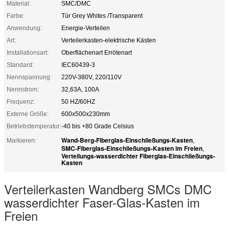
Material:
SMC/DMC
Farbe:
Tür Grey Whites /Transparent
Anwendung:
Energie-Verteilen
Art:
Verteilerkasten-elektrische Kästen
Installationsart:
Oberflächenart Errötenart
Standard:
IEC60439-3
Nennspannung:
220V-380V, 220/110V
Nennstrom:
32,63A, 100A
Frequenz:
50 HZ/60HZ
Externe Größe:
600x500x230mm
Betriebstemperatur:
-40 bis +80 Grade Celsius
Wand-Berg-Fiberglas-Einschließungs-Kasten
Markieren:
,
SMC-Fiberglas-Einschließungs-Kasten im Freien
,
Verteilungs-wasserdichter Fiberglas-Einschließungs-
Kasten
Verteilerkasten Wandberg SMCs DMC
wasserdichter Faser-Glas-Kasten im
Freien