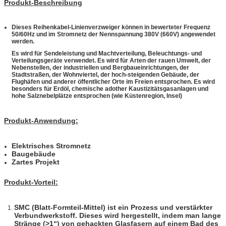
Produkt-Beschreibung
Dieses Reihenkabel-Linienverzweiger können in bewerteter Frequenz
50/60Hz und im Stromnetz der Nennspannung 380V (660V) angewendet
werden.
Es wird für Sendeleistung und Machtverteilung, Beleuchtungs- und
Verteilungsgeräte verwendet. Es wird für Arten der rauen Umwelt, der
Nebenstellen, der industriellen und Bergbaueinrichtungen, der
Stadtstraßen, der Wohnviertel, der hoch-steigenden Gebäude, der
Flughäfen und anderer öffentlicher Orte im Freien entsprochen. Es wird
besonders für Erdöl, chemische adother Kaustizitätsgasanlagen und
hohe Salznebelplätze entsprochen (wie Küstenregion, Insel)
Produkt-Anwendung:
Elektrisches Stromnetz
Baugebäude
Zartes Projekt
Produkt-Vorteil:
SMC (Blatt-Formteil-Mittel) ist ein Prozess und verstärkter
Verbundwerkstoff. Dieses wird hergestellt, indem man lange
Stränge (>1“) von gehackten Glasfasern auf einem Bad des