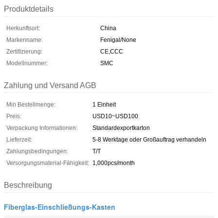
Produktdetails
Herkunftsort:
China
Markenname:
Fenigal/None
Zertifizierung:
CE,CCC
Modellnummer:
SMC
Zahlung und Versand AGB
Min Bestellmenge:
1 Einheit
Preis:
USD10~USD100
Verpackung Informationen:
Standardexportkarton
Lieferzeit:
5-8 Werktage oder Großauftrag verhandeln
Zahlungsbedingungen:
T/T
Versorgungsmaterial-Fähigkeit:
1,000pcs/month
Beschreibung
Fiberglas-Einschließungs-Kasten