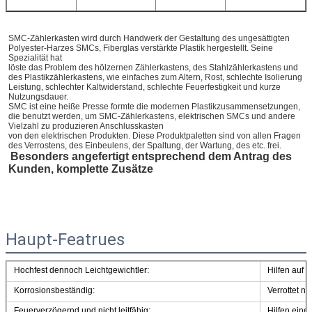
SMC-Zählerkasten wird durch Handwerk der Gestaltung des ungesättigten 
Polyester-Harzes SMCs, Fiberglas verstärkte Plastik hergestellt. Seine 
Spezialität hat
löste das Problem des hölzernen Zählerkastens, des Stahlzählerkastens und 
des Plastikzählerkastens, wie einfaches zum Altern, Rost, schlechte Isolierung
Leistung, schlechter Kaltwiderstand, schlechte Feuerfestigkeit und kurze 
Nutzungsdauer.
SMC ist eine heiße Presse formte die modernen Plastikzusammensetzungen, 
die benutzt werden, um SMC-Zählerkastens, elektrischen SMCs und andere 
Vielzahl zu produzieren Anschlusskasten
von den elektrischen Produkten. Diese Produktpaletten sind von allen Fragen 
des Verrostens, des Einbeulens, der Spaltung, der Wartung, des etc. frei.
Besonders angefertigt entsprechend dem Antrag des 
Kunden, komplette Zusätze
Haupt-Featrues
Hochfest dennoch Leichtgewichtler:
Hilfen auf 
Korrosionsbeständig:
Verrottet ni
Feuerverzögernd und nicht leitfähig:
Hilfen eine