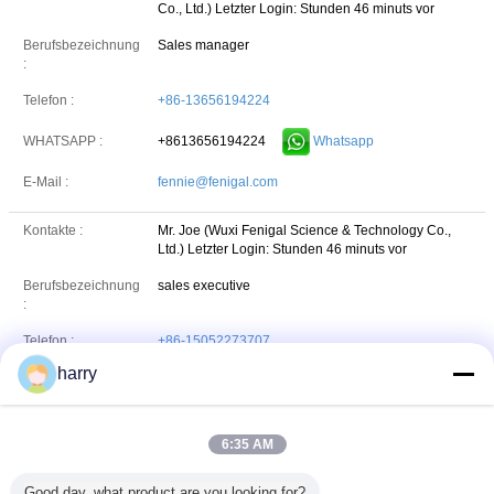
Co., Ltd.)
Letzter Login: Stunden 46 minuts vor
Berufsbezeichnung
Sales manager
:
Telefon :
+86-13656194224
+8613656194224
Whatsapp
WHATSAPP :
E-Mail :
fennie@fenigal.com
Kontakte :
Mr. Joe (Wuxi Fenigal Science & Technology Co.,
Ltd.)
Letzter Login: Stunden 46 minuts vor
Berufsbezeichnung
sales executive
:
Telefon :
+86-15052273707
harry
E-Mail :
Joe.zu@fenigal.com
HAFE International Limited
6:35 AM
Addresss:
606#, Building-B, 100 Dicui Road, Binhu District, Wuxi,
Good day, what product are you looking for?