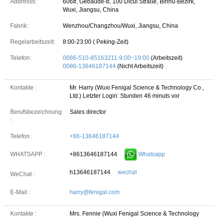
Addresss:
606#, Gebäude-b, 100 Dicui Straße, Binhu-Bezirk,
Wuxi, Jiangsu, China
Fabrik:
Wenzhou/Changzhou/Wuxi, Jiangsu, China
Regelarbeitszeit:
8:00-23:00 ( Peking-Zeit)
Telefon:
0086-510-85163211-9:00~19:00
(Arbeitszeit)
0086-13646187144
(Nicht Arbeitszeit)
Kontakte :
Mr. Harry (Wuxi Fenigal Science & Technology Co.,
Ltd.)
Letzter Login: Stunden 46 minuts vor
Berufsbezeichnung
Sales director
:
Telefon :
+86-13646187144
+8613646187144
Whatsapp
WHATSAPP :
h13646187144
wechat
WeChat :
E-Mail :
harry@fenigal.com
Kontakte :
Mrs. Fennie (Wuxi Fenigal Science & Technology