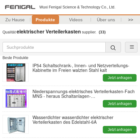
Wuxi Fenigal Science & Technology Co., Ltd.
Zu Hause
Produkte
Videos
Über uns
>>
elektrischer Verteilerkasten
Qualität
supplier.
(33)
Beste Produkte
IP54 Schaltschrank-, Innen- und Netzverteilungs-
Kabinette im Freien walzten Stahl kalt
Jetzt anfragen
Niederspannungs-elektrisches Verteilerkasten-Fach
MNS - heraus Schaltanlagen-
kommerziellesindustrielles
Jetzt anfragen
Wasserdichter wasserdichter elektrischer
Verteilerkasten des Edelstahl-6A
Jetzt anfragen