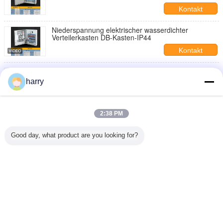
Kontakt
Niederspannung elektrischer wasserdichter
Verteilerkasten DB-Kasten-IP44
Kontakt
Edelstahl IP44 Ielectrical-Verteilerkasten RAL 7035
harry
Kontakt
Verteilerkasten der 3 Phasen-elektrischen Leistung
2:38 PM
400A IP55 imprägniern
Kontakt
Good day, what product are you looking for?
1 / 4
Ändern Sie Sprache
German