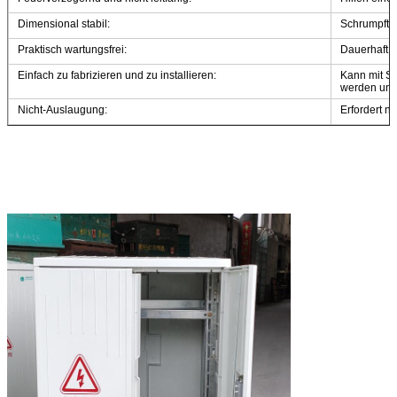
Dimensional stabil:
Schrumpft ni
Praktisch wartungsfrei:
Dauerhaft u
Einfach zu fabrizieren und zu installieren:
Kann mit S
werden un
Nicht-Auslaugung:
Erfordert n