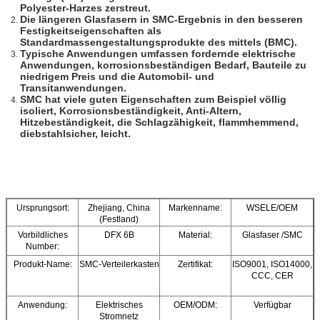
Polyester-Harzes zerstreut.
Die längeren Glasfasern in SMC-Ergebnis in den besseren
Festigkeitseigenschaften als
Standardmassengestaltungsprodukte des mittels (BMC).
Typische Anwendungen umfassen fordernde elektrische
Anwendungen, korrosionsbeständigen Bedarf, Bauteile zu
niedrigem Preis und die Automobil- und
Transitanwendungen.
SMC hat viele guten Eigenschaften zum Beispiel völlig
isoliert, Korrosionsbeständigkeit, Anti-Altern,
Hitzebeständigkeit, die Schlagzähigkeit, flammhemmend,
diebstahlsicher, leicht.
Ursprungsort:
Zhejiang, China
Markenname:
WSELE/OEM
(Festland)
Vorbildliches
DFX 6B
Material:
Glasfaser /SMC
Number:
Produkt-Name:
SMC-Verteilerkasten
Zertifikat:
ISO9001, ISO14000,
CCC, CER
Anwendung:
Elektrisches
OEM/ODM:
Verfügbar
Stromnetz