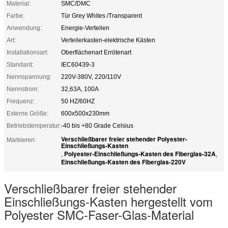
Material:
SMC/DMC
Farbe:
Tür Grey Whites /Transparent
Anwendung:
Energie-Verteilen
Art:
Verteilerkasten-elektrische Kästen
Installationsart:
Oberflächenart Errötenart
Standard:
IEC60439-3
Nennspannung:
220V-380V, 220/110V
Nennstrom:
32,63A, 100A
Frequenz:
50 HZ/60HZ
Externe Größe:
600x500x230mm
Betriebstemperatur:
-40 bis +80 Grade Celsius
Verschließbarer freier stehender Polyester-
Markieren:
Einschließungs-Kasten
Polyester-Einschließungs-Kasten des Fiberglas-32A
,
,
Einschließungs-Kasten des Fiberglas-220V
Verschließbarer freier stehender
Einschließungs-Kasten hergestellt vom
Polyester SMC-Faser-Glas-Material