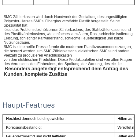
SMC-Zählerkasten wird durch Handwerk der Gestaltung des ungesättigten 
Polyester-Harzes SMCs, Fiberglas verstärkte Plastik hergestellt. Seine 
Spezialität hat
löste das Problem des hölzernen Zählerkastens, des Stahlzählerkastens und 
des Plastikzählerkastens, wie einfaches zum Altern, Rost, schlechte Isolierung
Leistung, schlechter Kaltwiderstand, schlechte Feuerfestigkeit und kurze 
Nutzungsdauer.
SMC ist eine heiße Presse formte die modernen Plastikzusammensetzungen, 
die benutzt werden, um SMC-Zählerkastens, elektrischen SMCs und andere 
Vielzahl zu produzieren Anschlusskasten
von den elektrischen Produkten. Diese Produktpaletten sind von allen Fragen 
des Verrostens, des Einbeulens, der Spaltung, der Wartung, des etc. frei.
Besonders angefertigt entsprechend dem Antrag des 
Kunden, komplette Zusätze
Haupt-Featrues
Hochfest dennoch Leichtgewichtler:
Hilfen auf 
Korrosionsbeständig:
Verrottet ni
Feuerverzögernd und nicht leitfähig:
Hilfen eine