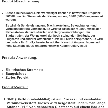
Produkt-Beschreibung
Dieses Reihenkabel-Linienverzweiger können in bewerteter Frequenz
50/60Hz und im Stromnetz der Nennspannung 380V (660V) angewendet
werden.
Es wird für Sendeleistung und Machtverteilung, Beleuchtungs- und
Verteilungsgeräte verwendet. Es wird für Arten der rauen Umwelt, der
Nebenstellen, der industriellen und Bergbaueinrichtungen, der
Stadtstraßen, der Wohnviertel, der hoch-steigenden Gebäude, der
Flughäfen und anderer öffentlicher Orte im Freien entsprochen. Es wird
besonders für Erdöl, chemische adother Kaustizitätsgasanlagen und
hohe Salznebelplätze entsprochen (wie Küstenregion, Insel)
Produkt-Anwendung:
Elektrisches Stromnetz
Baugebäude
Zartes Projekt
Produkt-Vorteil:
SMC (Blatt-Formteil-Mittel) ist ein Prozess und verstärkter
Verbundwerkstoff. Dieses wird hergestellt, indem man lange
Stränge (>1“) von gehackten Glasfasern auf einem Bad des