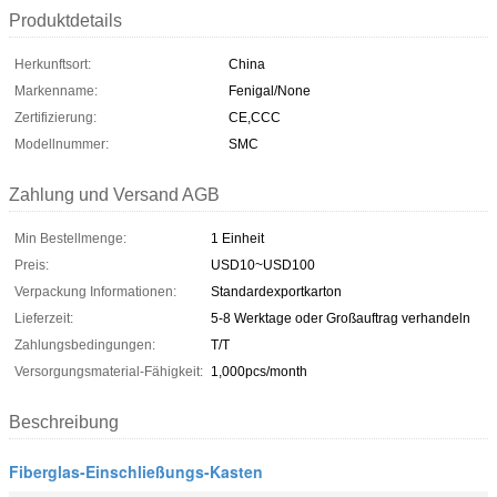
Produktdetails
Herkunftsort:
China
Markenname:
Fenigal/None
Zertifizierung:
CE,CCC
Modellnummer:
SMC
Zahlung und Versand AGB
Min Bestellmenge:
1 Einheit
Preis:
USD10~USD100
Verpackung Informationen:
Standardexportkarton
Lieferzeit:
5-8 Werktage oder Großauftrag verhandeln
Zahlungsbedingungen:
T/T
Versorgungsmaterial-Fähigkeit:
1,000pcs/month
Beschreibung
Fiberglas-Einschließungs-Kasten