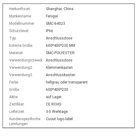
Herkunftsort:
Shanghai, China
Markenname:
Fenigal
Modellnummer:
SMC-64023
Schutzlevel:
IP66
Typ:
Anschlussdose
Externe Größe:
600*400*230 MM
Material:
SMC-POLYESTER
Verwendungszweck:
Anschlussdose
Verwendung2:
Klemmenkasten
Verwendung3:
Anschlusskasten
Farbe:
hellgrau oder transparent
Größe:
600*400*230
Aktie:
auf Lager
Zertifikat:
CE ROHS
Lieferzeit:
3-5 Werktage
Kundenspezifische
Cuout.logo.label
Leistungen: