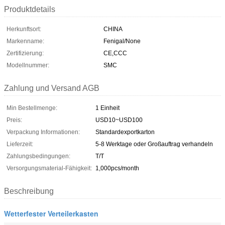
Produktdetails
Herkunftsort:
CHINA
Markenname:
Fenigal/None
Zertifizierung:
CE,CCC
Modellnummer:
SMC
Zahlung und Versand AGB
Min Bestellmenge:
1 Einheit
Preis:
USD10~USD100
Verpackung Informationen:
Standardexportkarton
Lieferzeit:
5-8 Werktage oder Großauftrag verhandeln
Zahlungsbedingungen:
T/T
Versorgungsmaterial-Fähigkeit:
1,000pcs/month
Beschreibung
Wetterfester Verteilerkasten