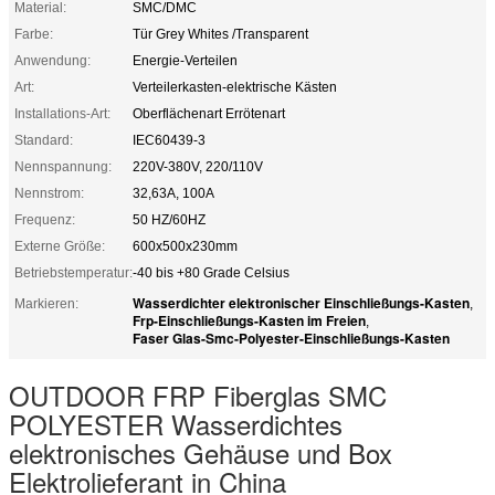
Material:
SMC/DMC
Farbe:
Tür Grey Whites /Transparent
Anwendung:
Energie-Verteilen
Art:
Verteilerkasten-elektrische Kästen
Installations-Art:
Oberflächenart Errötenart
Standard:
IEC60439-3
Nennspannung:
220V-380V, 220/110V
Nennstrom:
32,63A, 100A
Frequenz:
50 HZ/60HZ
Externe Größe:
600x500x230mm
Betriebstemperatur:
-40 bis +80 Grade Celsius
Wasserdichter elektronischer Einschließungs-Kasten
Markieren:
,
Frp-Einschließungs-Kasten im Freien
,
Faser Glas-Smc-Polyester-Einschließungs-Kasten
OUTDOOR FRP Fiberglas SMC
POLYESTER Wasserdichtes
elektronisches Gehäuse und Box
Elektrolieferant in China