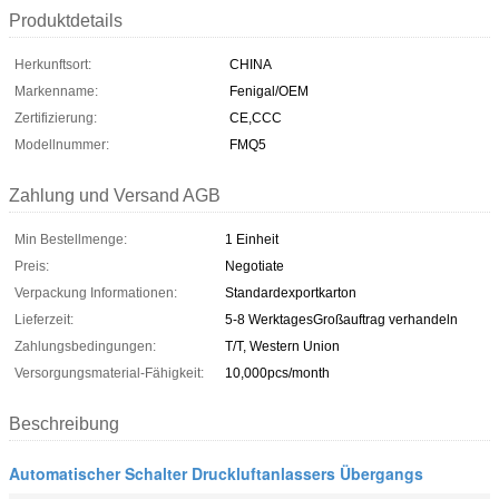
Produktdetails
Herkunftsort:
CHINA
Markenname:
Fenigal/OEM
Zertifizierung:
CE,CCC
Modellnummer:
FMQ5
Zahlung und Versand AGB
Min Bestellmenge:
1 Einheit
Preis:
Negotiate
Verpackung Informationen:
Standardexportkarton
Lieferzeit:
5-8 WerktagesGroßauftrag verhandeln
Zahlungsbedingungen:
T/T, Western Union
Versorgungsmaterial-Fähigkeit:
10,000pcs/month
Beschreibung
Automatischer Schalter Druckluftanlassers Übergangs