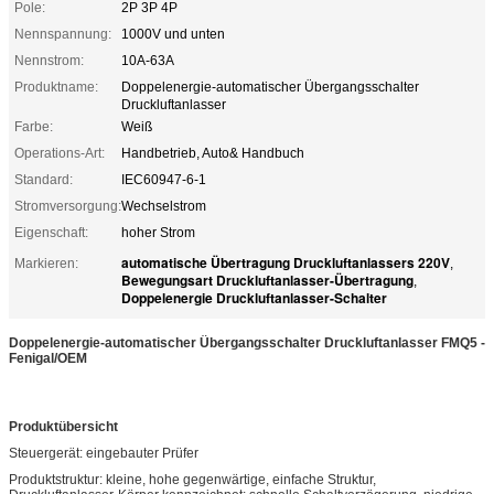
Pole:
2P 3P 4P
Nennspannung:
1000V und unten
Nennstrom:
10A-63A
Produktname:
Doppelenergie-automatischer Übergangsschalter
Druckluftanlasser
Farbe:
Weiß
Operations-Art:
Handbetrieb, Auto& Handbuch
Standard:
IEC60947-6-1
Stromversorgung:
Wechselstrom
Eigenschaft:
hoher Strom
automatische Übertragung Druckluftanlassers 220V
Markieren:
,
Bewegungsart Druckluftanlasser-Übertragung
,
Doppelenergie Druckluftanlasser-Schalter
Doppelenergie-automatischer Übergangsschalter Druckluftanlasser FMQ5 -
Fenigal/OEM
Produktübersicht
Steuergerät: eingebauter Prüfer
Produktstruktur: kleine, hohe gegenwärtige, einfache Struktur,