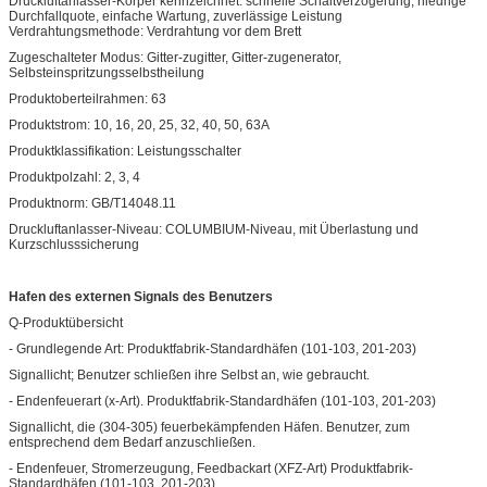
Druckluftanlasser-Körper kennzeichnet: schnelle Schaltverzögerung, niedrige
Durchfallquote, einfache Wartung, zuverlässige Leistung
Verdrahtungsmethode: Verdrahtung vor dem Brett
Zugeschalteter Modus: Gitter-zugitter, Gitter-zugenerator,
Selbsteinspritzungsselbstheilung
Produktoberteilrahmen: 63
Produktstrom: 10, 16, 20, 25, 32, 40, 50, 63A
Produktklassifikation: Leistungsschalter
Produktpolzahl: 2, 3, 4
Produktnorm: GB/T14048.11
Druckluftanlasser-Niveau: COLUMBIUM-Niveau, mit Überlastung und
Kurzschlusssicherung
Hafen des externen Signals des Benutzers
Q-Produktübersicht
- Grundlegende Art: Produktfabrik-Standardhäfen (101-103, 201-203)
Signallicht; Benutzer schließen ihre Selbst an, wie gebraucht.
- Endenfeuerart (x-Art). Produktfabrik-Standardhäfen (101-103, 201-203)
Signallicht, die (304-305) feuerbekämpfenden Häfen. Benutzer, zum
entsprechend dem Bedarf anzuschließen.
- Endenfeuer, Stromerzeugung, Feedbackart (XFZ-Art) Produktfabrik-
Standardhäfen (101-103, 201-203)