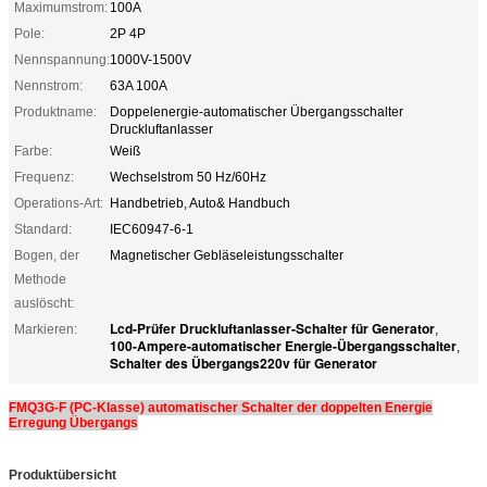
Maximumstrom:
100A
Pole:
2P 4P
Nennspannung:
1000V-1500V
Nennstrom:
63A 100A
Produktname:
Doppelenergie-automatischer Übergangsschalter
Druckluftanlasser
Farbe:
Weiß
Frequenz:
Wechselstrom 50 Hz/60Hz
Operations-Art:
Handbetrieb, Auto& Handbuch
Standard:
IEC60947-6-1
Bogen, der
Magnetischer Gebläseleistungsschalter
Methode
auslöscht:
Lcd-Prüfer Druckluftanlasser-Schalter für Generator
Markieren:
,
100-Ampere-automatischer Energie-Übergangsschalter
,
Schalter des Übergangs220v für Generator
FMQ3G-F (PC-Klasse) automatischer Schalter der doppelten Energie
Erregung Übergangs
Produktübersicht