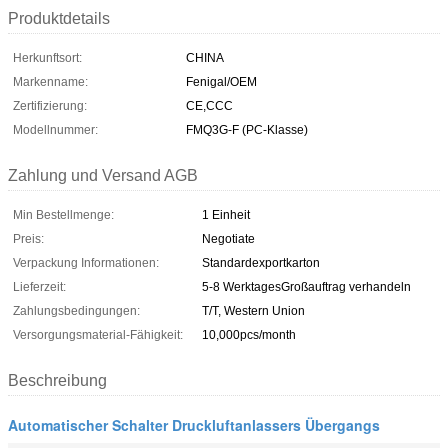
Produktdetails
Herkunftsort:
CHINA
Markenname:
Fenigal/OEM
Zertifizierung:
CE,CCC
Modellnummer:
FMQ3G-F (PC-Klasse)
Zahlung und Versand AGB
Min Bestellmenge:
1 Einheit
Preis:
Negotiate
Verpackung Informationen:
Standardexportkarton
Lieferzeit:
5-8 WerktagesGroßauftrag verhandeln
Zahlungsbedingungen:
T/T, Western Union
Versorgungsmaterial-Fähigkeit:
10,000pcs/month
Beschreibung
Automatischer Schalter Druckluftanlassers Übergangs