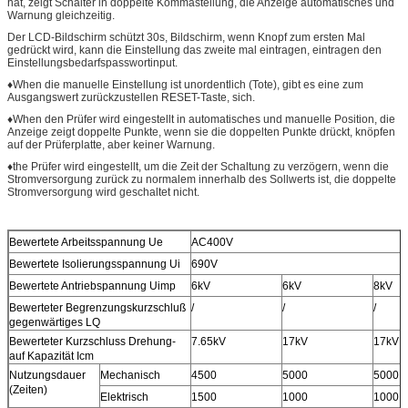
hat, zeigt Schalter in doppelte Kommastellung, die Anzeige automatisches und
Warnung gleichzeitig.
Der LCD-Bildschirm schützt 30s, Bildschirm, wenn Knopf zum ersten Mal
gedrückt wird, kann die Einstellung das zweite mal eintragen, eintragen den
Einstellungsbedarfspasswortinput.
♦When die manuelle Einstellung ist unordentlich (Tote), gibt es eine zum
Ausgangswert zurückzustellen RESET-Taste, sich.
♦When den Prüfer wird eingestellt in automatisches und manuelle Position, die
Anzeige zeigt doppelte Punkte, wenn sie die doppelten Punkte drückt, knöpfen
auf der Prüferplatte, aber keiner Warnung.
♦the Prüfer wird eingestellt, um die Zeit der Schaltung zu verzögern, wenn die
Stromversorgung zurück zu normalem innerhalb des Sollwerts ist, die doppelte
Stromversorgung wird geschaltet nicht.
Bewertete Arbeitsspannung Ue
AC400V
Bewertete Isolierungsspannung Ui
690V
Bewertete Antriebspannung Uimp
6kV
6kV
8kV
Bewerteter Begrenzungskurzschluß
/
/
/
gegenwärtiges LQ
Bewerteter Kurzschluss Drehung-
7.65kV
17kV
17kV
auf Kapazität Icm
Nutzungsdauer
Mechanisch
4500
5000
5000
(Zeiten)
Elektrisch
1500
1000
1000