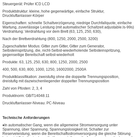
Steuergerät: Prüfer ICD LCD
Produktstruktur: kleine, hohe gegenwärtige, einfache Struktur,
Druckluftanlasser-Körper
Eigenschaften: schnelle Schaltverzögerung, niedrige Durchfallquote, einfache
Wartung, zuverlässige Leistung (mit automatischer Schaltzeit adjustable.ls-99s)
Verdrahtung: Verdrahtung vor dem Brett (63, 125, 250, 630),
Nach der Brettverdrahtung (800, 1250, 2000, 2500, 3200)
Zugeschalteter Modus: Gitter zum Gitter, Gitter zum Generator,
Selbsteinspritzung, die, nicht-Selbst-wiederholende Selbsteinspritzung,
gegenseitige Bereitschaft selbst-wiederholt
Produkte: 63, 125, 250, 630, 800, 1250, 2000, 2500
400, 500, 630, 800, 1000, 1250, 16002000, 2500A
Produktklassifikation: zweistufig ohne die doppelte Trennungsposition,
dreistufig mit dazwischenliegender doppelter Trennungsposition
Zahl von Pfosten: 2, 3, 4
Produktnorm: GB/T14048.11
Druckluftanlasser-Niveau: PC-Niveau
Technische Anforderungen
♦In automatischer Gang, wenn die allgemeine Stromversorgung unter
Spannung, über Spannung, Spannungslosigkeit ist, Schalter zur
Reserveleistung; wenn die Bereitschaftsstromversorgung die gleiche Störung