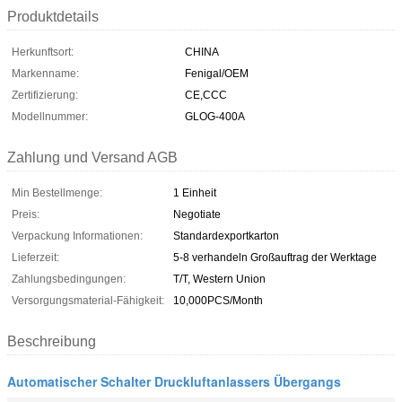
Produktdetails
Herkunftsort:
CHINA
Markenname:
Fenigal/OEM
Zertifizierung:
CE,CCC
Modellnummer:
GLOG-400A
Zahlung und Versand AGB
Min Bestellmenge:
1 Einheit
Preis:
Negotiate
Verpackung Informationen:
Standardexportkarton
Lieferzeit:
5-8 verhandeln Großauftrag der Werktage
Zahlungsbedingungen:
T/T, Western Union
Versorgungsmaterial-Fähigkeit:
10,000PCS/Month
Beschreibung
Automatischer Schalter Druckluftanlassers Übergangs