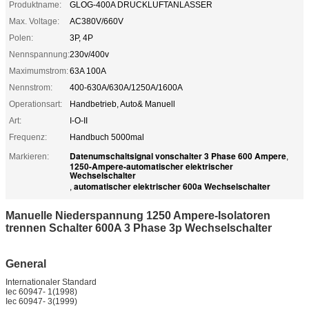
Produktname:
GLOG-400A DRUCKLUFTANLASSER
Max. Voltage:
AC380V/660V
Polen:
3P, 4P
Nennspannung:
230v/400v
Maximumstrom:
63A 100A
Nennstrom:
400-630A/630A/1250A/1600A
Operationsart:
Handbetrieb, Auto& Manuell
Art:
I-O-II
Frequenz:
Handbuch 5000mal
Datenumschaltsignal vonschalter 3 Phase 600 Ampere
Markieren:
,
1250-Ampere-automatischer elektrischer
Wechselschalter
automatischer elektrischer 600a Wechselschalter
,
Manuelle Niederspannung 1250 Ampere-Isolatoren
trennen Schalter 600A 3 Phase 3p Wechselschalter
General
Internationaler Standard
Iec 60947- 1(1998)
Iec 60947- 3(1999)