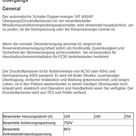
Übergangs
General
Der automatische Schalter Doppel-energie YAT 400/4P
Übergangs(Druckluftanlasser) ist- ein neuentwickelter
Miniaturhaushaltsenergieübergangsschalter, wird verwendet hauptsächlich, um
zu prüfen, ob die Netzspannung oder die Reserveenergie normal ist.
Wenn die normale Stromversorgung anormal ist, beginnt die
Reservestromversorgung Arbeit sofort, um Kontinuität, Zuverlässigkeit und
Sicherheit der Stromversorgung sicherzustellen. Sie ist besonders für
Haushaltsschieneninstallation für PZ30 Verteilerkasten bestimmt.
Der Druckluftanlasser ist für Notstromnetze von AC50 oder 60Hz und
Nennspannung 400V passend. Er wird mit fester Struktur, zuverlässiger
Übertragung, einfacher Installation und Wartung gekennzeichnet, und langes
Leben, ist in den Plätzen weitverbreitet, in denen häufiger Stromausfall nicht
erlaubt wird. elektrisch und Operation und Handbetrieb seien Sie verfügbar. Der
Druckluftanlasser wird aus TES und Prüfer verfasst.
Bewerteter Heizungsstrom (A)
100
160
250
Bewertete Isolierungsspannung
750V
Bewertete
8KV
Antriebwiderstandsspannung