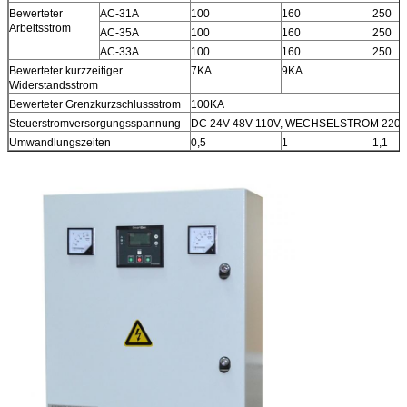
Bewerteter
AC-31A
100
160
250
Arbeitsstrom
AC-35A
100
160
250
AC-33A
100
160
250
Bewerteter kurzzeitiger
7KA
9KA
Widerstandsstrom
Bewerteter Grenzkurzschlussstrom
100KA
Steuerstromversorgungsspannung
DC 24V 48V 110V, WECHSELSTROM 220
Umwandlungszeiten
0,5
1
1,1