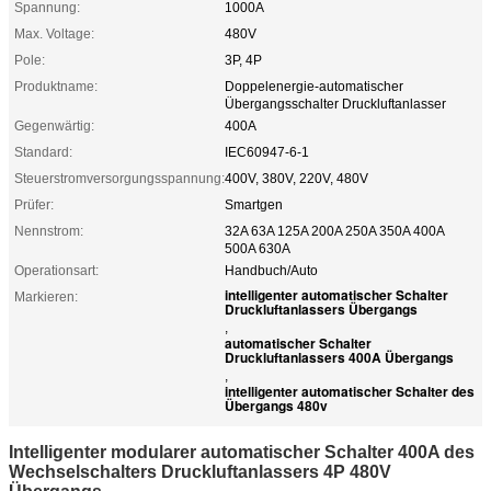
Spannung:
1000A
Max. Voltage:
480V
Pole:
3P, 4P
Produktname:
Doppelenergie-automatischer
Übergangsschalter Druckluftanlasser
Gegenwärtig:
400A
Standard:
IEC60947-6-1
Steuerstromversorgungsspannung:
400V, 380V, 220V, 480V
Prüfer:
Smartgen
Nennstrom:
32A 63A 125A 200A 250A 350A 400A
500A 630A
Operationsart:
Handbuch/Auto
intelligenter automatischer Schalter
Markieren:
Druckluftanlassers Übergangs
,
automatischer Schalter
Druckluftanlassers 400A Übergangs
,
intelligenter automatischer Schalter des
Übergangs 480v
Intelligenter modularer automatischer Schalter 400A des
Wechselschalters Druckluftanlassers 4P 480V