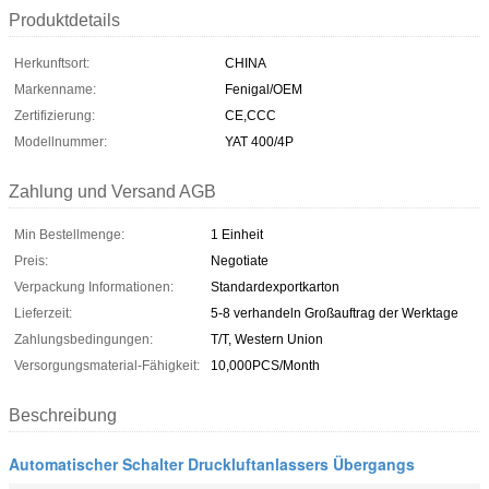
Produktdetails
Herkunftsort:
CHINA
Markenname:
Fenigal/OEM
Zertifizierung:
CE,CCC
Modellnummer:
YAT 400/4P
Zahlung und Versand AGB
Min Bestellmenge:
1 Einheit
Preis:
Negotiate
Verpackung Informationen:
Standardexportkarton
Lieferzeit:
5-8 verhandeln Großauftrag der Werktage
Zahlungsbedingungen:
T/T, Western Union
Versorgungsmaterial-Fähigkeit:
10,000PCS/Month
Beschreibung
Automatischer Schalter Druckluftanlassers Übergangs