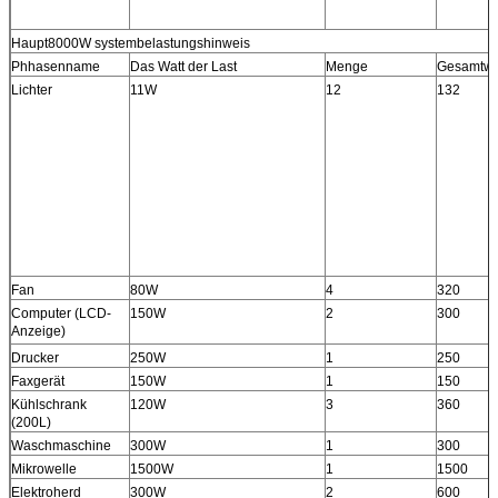
Haupt8000W systembelastungshinweis
Phhasenname
Das Watt der Last
Menge
Gesamtwa
Lichter
11W
12
132
Fan
80W
4
320
Computer (LCD-
150W
2
300
Anzeige)
Drucker
250W
1
250
Faxgerät
150W
1
150
Kühlschrank
120W
3
360
(200L)
Waschmaschine
300W
1
300
Mikrowelle
1500W
1
1500
Elektroherd
300W
2
600