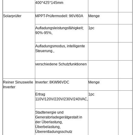
400*425*145mm
Solarprüfer
MPPT-Prüfermodell: 96V/60A
Menge
Aufladungsleistungsfähigkeit;
1pc
90%-95%,
Aufladungsmodus, intelligente
Steuerung.,
verschiedene Schutzfunktionen
Reiner Sinuswelle
Inverter: 8KW96VDC
Menge
Inverter
Ertrag
1pc
110V/120V/220V/230V/240VAC,
Stadtenergie und
Generatorladegerätgestalt in
der Überlastung,
Überbelastung,
Überentladungsschutz