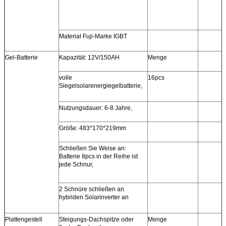
Material Fuji-Marke IGBT
Gel-Batterie
Kapazität: 12V/150AH
Menge
volle
16pcs
Siegelsolarenergiegelbatterie,
Nutzungsdauer: 6-8 Jahre,
Größe: 483*170*219mm
Schließen Sie Weise an:
Batterie 8pcs in der Reihe ist
jede Schnur,
2 Schnüre schließen an
hybriden Solarinverter an
Plattengestell
Steigungs-Dachspitze oder
Menge