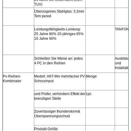
TUV)
Überzogenes Stahlglas: 3.2mm
Tem pered
Leistungsfähigkeits-Leistung:
TANFON-Vo
25 Jahre 80% 20-jähriges 85%
10 Jahre 90%
Schließen Sie Weise an: jedes
Ausbildu
4 PC in den Reihen
und
Installati
Pv-Reihen-
Modell: H6T-96v mehrfacher PV
Menge
Kombinator
Schnurinput
und Prüfer, verhindern Effekt der
1pc
brenzligen Stelle
Zuverlässiger thunderstorm&
Überspannungsschutz
Produkt-Größe: