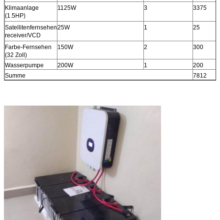
Klimaanlage
1125W
3
3375
(1.5HP)
Satellitenfernsehen
25W
1
25
receiver/VCD
Farbe-Fernsehen
150W
2
300
(32 Zoll)
Wasserpumpe
200W
1
200
Summe
7812