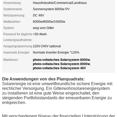
Anwendung:
Haus/Industrie/Commerical/Landhaus
Systemname:
Sonnensystem 8000w PV
Netzspannung:
DC 48V
Wattwahlen:
6000w/8000w/10000w
System:
weg vom Gitter
Passend für tägliche
>50.4kwh
Leistungsaufnahme:
Ausgangsspannung:
110V-240V optional
maximale Energie:
Normale Inverter-Energie *120%
photo-voltaisches Solarsystem 8000w
Markieren:
,
photo-voltaisches Solarsystem 8000w
,
photo-voltaisches Solarsystem 48V
Die Anwendungen von des Planquadrats:
Solarenergie ist eine umweltfreundliche sichere Energie mit
reichlicher Versorgung. Ein Gitterwohnsolarenergiesystem
zu installieren ist eine gute Weise eingeschaltet, den
steigenden Portfoliostandards der erneuerbaren Energie zu
entsprechen.
Mit verschiedenem Niveau der finanziellen Unterstützung der