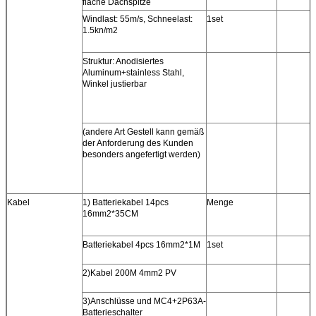
flache Dachspitze
Windlast: 55m/s, Schneelast:
1set
1.5kn/m2
Struktur: Anodisiertes
Aluminum+stainless Stahl,
Winkel justierbar
(andere Art Gestell kann gemäß
der Anforderung des Kunden
besonders angefertigt werden)
Kabel
1) Batteriekabel 14pcs
Menge
16mm2*35CM
Batteriekabel 4pcs 16mm2*1M
1set
2)Kabel 200M 4mm2 PV
3)Anschlüsse und MC4+2P63A-
Batterieschalter