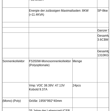
Energie der zulässigen Maximallasten: 8KW
SP-8kw
(=11.4KVA)
Ganzer Sa
Gesamtvo
3.6CBM
Gesamtge
1310KG
Sonnenkollektor
FS350W-Monosonnenkollektor
Menge
(Polyoptionale)
Vmp: VOC 38.39V: 47.13V
24pcs
Kobold 9.37A
(Mono) (Poly)
Größe: 1956*992*40mm
25 Jahre der Lebenszeit (CER