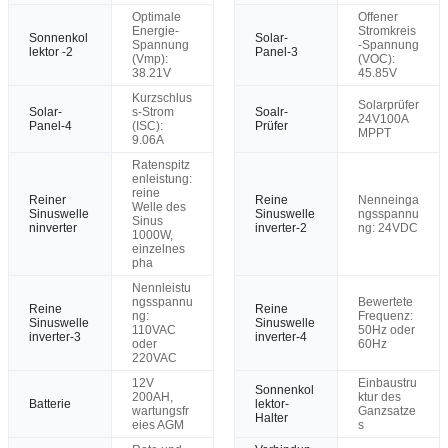
Optimale
Offener
Energie-
Stromkreis
Sonnenkol
Solar-
Spannung
-Spannung
lektor -2
Panel-3
(Vmp):
(VOC):
38.21V
45.85V
Kurzschlus
Solarprüfer
Solar-
s-Strom
Soalr-
24V100A
Panel-4
(ISC):
Prüfer
MPPT
9.06A
Ratenspitz
enleistung:
reine
Reiner
Reine
Nenneinga
Welle des
Sinuswelle
Sinuswelle
ngsspannu
Sinus
ninverter
inverter-2
ng: 24VDC
1000W,
einzelnes
pha
Nennleistu
ngsspannu
Bewertete
Reine
Reine
ng:
Frequenz:
Sinuswelle
Sinuswelle
110VAC
50Hz oder
inverter-3
inverter-4
oder
60Hz
220VAC
12V
Einbaustru
Sonnenkol
200AH,
ktur des
Batterie
lektor-
wartungsfr
Ganzsatze
Halter
eies AGM
s