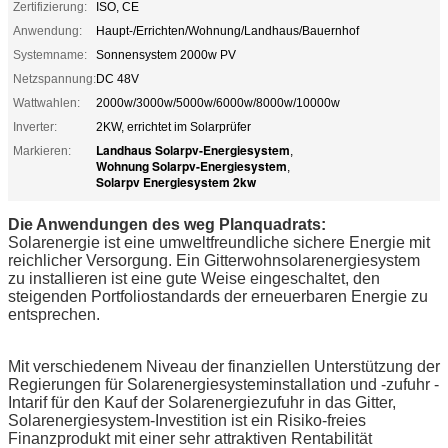
Zertifizierung:
ISO, CE
Anwendung:
Haupt-/Errichten/Wohnung/Landhaus/Bauernhof
Systemname:
Sonnensystem 2000w PV
Netzspannung:
DC 48V
Wattwahlen:
2000w/3000w/5000w/6000w/8000w/10000w
Inverter:
2KW, errichtet im Solarprüfer
Landhaus Solarpv-Energiesystem
Markieren:
,
Wohnung Solarpv-Energiesystem
,
Solarpv Energiesystem 2kw
Die Anwendungen des weg Planquadrats:
Solarenergie ist eine umweltfreundliche sichere Energie mit
reichlicher Versorgung. Ein Gitterwohnsolarenergiesystem
zu installieren ist eine gute Weise eingeschaltet, den
steigenden Portfoliostandards der erneuerbaren Energie zu
entsprechen.
Mit verschiedenem Niveau der finanziellen Unterstützung der
Regierungen für Solarenergiesysteminstallation und -zufuhr -
Intarif für den Kauf der Solarenergiezufuhr in das Gitter,
Solarenergiesystem-Investition ist ein Risiko-freies
Finanzprodukt mit einer sehr attraktiven Rentabilität