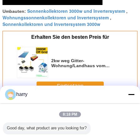
Sonnenkollektoren 3000w und Invertersystem
Umbauten:
,
Wohnungssonnenkollektoren und Invertersystem
,
Sonnenkollektoren und Invertersystem 3000w
Erhalten Sie den besten Preis für
2kw weg Gitter-
Wohnung/Landhaus vom
Solarpv-Energie-System
Fortsetzen
harry
Solarpv-System
Mehr
8:18 PM
Good day, what product are you looking for?
kw 12kw
Vollständiges
Farbenfrohe
440w
1 Kilowa