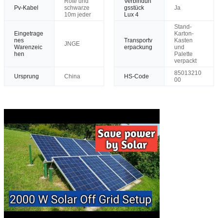
Rote und
Verbindun
Pv-Kabel
schwarze
gsstück
Ja
10m jeder
Lux 4
Stand-
Eingetrage
Karton-
nes
Transportv
Kasten
JNGE
Warenzeic
erpackung
und
hen
Palette
verpackt
85013210
Ursprung
China
HS-Code
00