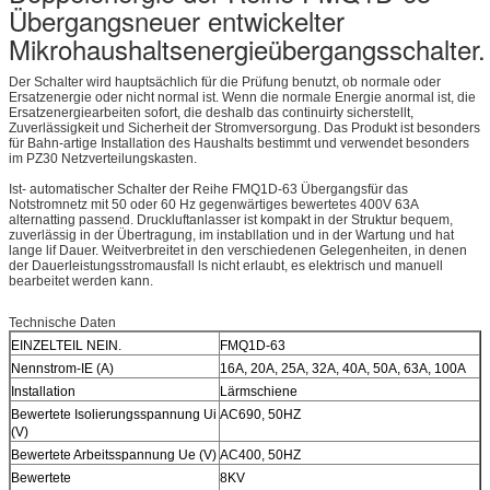
Übergangsneuer entwickelter
Mikrohaushaltsenergieübergangsschalter.
Der Schalter wird hauptsächlich für die Prüfung benutzt, ob normale oder
Ersatzenergie oder nicht normal ist. Wenn die normale Energie anormal ist, die
Ersatzenergiearbeiten sofort, die deshalb das continuirty sicherstellt,
Zuverlässigkeit und Sicherheit der Stromversorgung. Das Produkt ist besonders
für Bahn-artige Installation des Haushalts bestimmt und verwendet besonders
im PZ30 Netzverteilungskasten.
Ist- automatischer Schalter der Reihe FMQ1D-63 Übergangsfür das
Notstromnetz mit 50 oder 60 Hz gegenwärtiges bewertetes 400V 63A
alternatting passend. Druckluftanlasser ist kompakt in der Struktur bequem,
zuverlässig in der Übertragung, im instabllation und in der Wartung und hat
lange lif Dauer. Weitverbreitet in den verschiedenen Gelegenheiten, in denen
der Dauerleistungsstromausfall ls nicht erlaubt, es elektrisch und manuell
bearbeitet werden kann.
Technische Daten
EINZELTEIL NEIN.
FMQ1D-63
Nennstrom-IE (A)
16A, 20A, 25A, 32A, 40A, 50A, 63A, 100A
Installation
Lärmschiene
Bewertete Isolierungsspannung Ui
AC690, 50HZ
(V)
Bewertete Arbeitsspannung Ue (V)
AC400, 50HZ
Bewertete
8KV