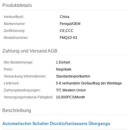
Produktdetails
Herkunftsort:
China
Markenname:
Fenigal/OEM
Zertifizierung:
CE,CCC
Modellnummer:
FMQ1D-63
Zahlung und Versand AGB
Min Bestellmenge:
1 Einheit
Preis:
Negotiate
Verpackung Informationen:
Standardexportkarton
Lieferzeit:
5-8 verhandeln Großauftrag der Werktage
Zahlungsbedingungen:
T/T, Western Union
Versorgungsmaterial-Fähigkeit:
10,000PCS/Month
Beschreibung
Automatischer Schalter Druckluftanlassers Übergangs