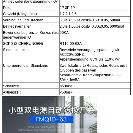
Antriebwiderstandsspannung (KV)
Polen
2P 3P 4P
Gewicht (Kilogramm)
1,7 2,1 2,6
Verbindung und Brechen
6.0Ie 1.05Ue cosØ=0.50±0.05, 50mal
Betriebsverhalten
2.0Ie 1.05Ue cosØ=0.80±0.05, 6000mal
Bewerteter begrenzter Kurzschluss
50KA
gegenwärtiger IQ
SCPD (SICHERUNGEN)
RT16-00-63A
Steuerstromkreis
Bewertete Versorgungsspannung wir:
AC220V, 50HZ.
Arbeitsbedingung: 85% Us~110% wir
Untergeordneter Stromkreis
Zwei lokalisierte Relais, jedes Relais mit 2
Gruppen des passiven
Schaltkontakt. Kontaktkapazität: AC220
50Hz, Ie=5A
Schaltzeit
<50ms>
Aktionszeit
<50ms>