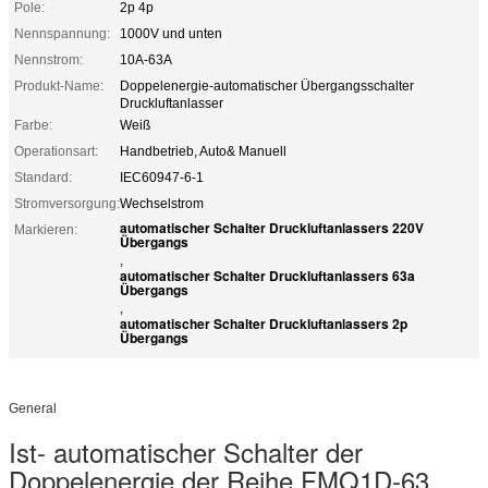
Pole:
2p 4p
Nennspannung:
1000V und unten
Nennstrom:
10A-63A
Produkt-Name:
Doppelenergie-automatischer Übergangsschalter
Druckluftanlasser
Farbe:
Weiß
Operationsart:
Handbetrieb, Auto& Manuell
Standard:
IEC60947-6-1
Stromversorgung:
Wechselstrom
automatischer Schalter Druckluftanlassers 220V
Markieren:
Übergangs
,
automatischer Schalter Druckluftanlassers 63a
Übergangs
,
automatischer Schalter Druckluftanlassers 2p
Übergangs
General
Ist- automatischer Schalter der
Doppelenergie der Reihe FMQ1D-63