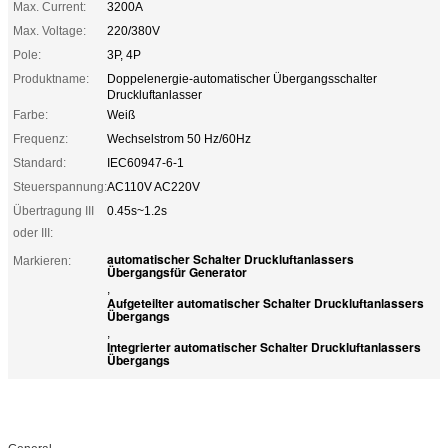
Max. Current:
3200A
Max. Voltage:
220/380V
Pole:
3P, 4P
Produktname:
Doppelenergie-automatischer Übergangsschalter
Druckluftanlasser
Farbe:
Weiß
Frequenz:
Wechselstrom 50 Hz/60Hz
Standard:
IEC60947-6-1
Steuerspannung:
AC110V AC220V
Übertragung III
0.45s~1.2s
oder III:
automatischer Schalter Druckluftanlassers
Markieren:
Übergangsfür Generator
,
Aufgeteilter automatischer Schalter Druckluftanlassers
Übergangs
,
Integrierter automatischer Schalter Druckluftanlassers
Übergangs