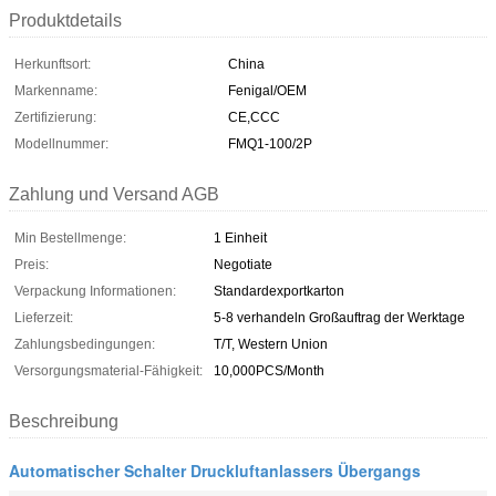
Produktdetails
Herkunftsort:
China
Markenname:
Fenigal/OEM
Zertifizierung:
CE,CCC
Modellnummer:
FMQ1-100/2P
Zahlung und Versand AGB
Min Bestellmenge:
1 Einheit
Preis:
Negotiate
Verpackung Informationen:
Standardexportkarton
Lieferzeit:
5-8 verhandeln Großauftrag der Werktage
Zahlungsbedingungen:
T/T, Western Union
Versorgungsmaterial-Fähigkeit:
10,000PCS/Month
Beschreibung
Automatischer Schalter Druckluftanlassers Übergangs