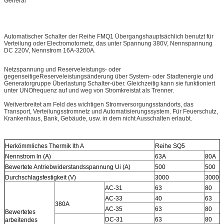
General
Automatischer Schalter der Reihe FMQ1 Übergangshauptsächlich benutzt für
Verteilung oder Electromotornetz, das unter Spannung 380V, Nennspannung
DC 220V, Nennstrom 16A-3200A.
Netzspannung und Reserveleistungs- oder
gegenseitigeReserveleistungsänderung über System- oder Stadtenergie und
Generatorgruppe Überlastung Schalter-über. Gleichzeitig kann sie funktioniert
unter UNOfrequenz auf und weg von Stromkreistat als Trenner.
Weitverbreitet am Feld des wichtigen Stromversorgungsstandorts, das
Transport, Verteilungsstromnetz und Automatisierungssystem. Für Feuerschutz,
Krankenhaus, Bank, Gebäude, usw. in dem nicht Ausschalten erlaubt.
Herkömmliches Thermik lth A
Reihe SQ5
Nennstrom ln (A)
63A
80A
Bewertete Antriebwiderstandsspannung Ui (A)
500
500
Durchschlagsfestigkeit (V)
3000
3000
AC-31
63
80
AC-33
40
63
380A
AC-35
63
80
Bewertetes
DC-31
63
80
arbeitendes