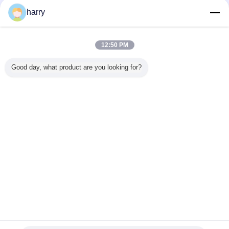
harry
12:50 PM
Good day, what product are you looking for?
Umbauten:
automatischer Schalter Druckluftanlasser-Energie Übergangs
,
automatische Übergangsschaltungsausrüstung
,
automatischer Schalter mit 3 Phasen Übergangs
Erhalten Sie den besten Preis für
Integrierter/aufgeteilter
automatischer Schalter