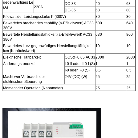
gegenwärtiges Le
DC-33
40
63
220A
(A)
DC-35
63
80
Kilowatt der Leistungsstärke P (380V)
30
30
Bewertetes brechendes capbility (a-Effektivwert) AC33
500
640
380V
Bewertete Herstellungsfähigkeit (a-Effektivwert) AC33
630
800
380V
Bewertetes kurz-gegenwärtiges Herstellungsfähigkeit
10
10
lcm (Kahöchstwert)
Elektrische Haltbarkeit
COSφ=0.65 AC33
2000
2000
Änderungs-onerzeit
I-0-II oder II-0-I (S)
1
1
I-0 oder II-0 (S)
0,5
0,5
Macht wer Verbrauch der
24V (DC) (W)
25
25
elektrischen Steuerung
Moment der Operation (Nanometer)
25
25