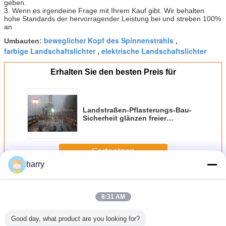
geben.
3. Wenn es irgendeine Frage mit Ihrem Kauf gibt. Wir behalten
hohe Standards der hervorragender Leistung bei und streben 100%
an
beweglicher Kopf des Spinnenstrahls
Umbauten:
,
farbige Landschaftslichter
elektrische Landschaftslichter
,
Erhalten Sie den besten Preis für
Landstraßen-Pflasterungs-Bau-
Sicherheit glänzen freier
aufblasbarer beleuchtender
Ballon eine 360 Grad-
Beleuchtung
Fortsetzen
harry
Ballone des Stativ-LED
Mehr
8:31 AM
Good day, what product are you looking for?