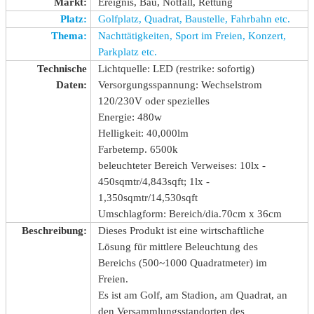
Markt:
Ereignis, Bau, Notfall, Rettung
Platz:
Golfplatz, Quadrat, Baustelle, Fahrbahn etc.
Thema:
Nachttätigkeiten, Sport im Freien, Konzert,
Parkplatz etc.
Technische
Lichtquelle: LED (restrike: sofortig)
Daten:
Versorgungsspannung: Wechselstrom
120/230V oder spezielles
Energie: 480w
Helligkeit: 40,000lm
Farbetemp. 6500k
beleuchteter Bereich Verweises: 10lx -
450sqmtr/4,843sqft; 1lx -
1,350sqmtr/14,530sqft
Umschlagform: Bereich/dia.70cm x 36cm
Beschreibung:
Dieses Produkt ist eine wirtschaftliche
Lösung für mittlere Beleuchtung des
Bereichs (500~1000 Quadratmeter) im
Freien.
Es ist am Golf, am Stadion, am Quadrat, an
den Versammlungsstandorten des