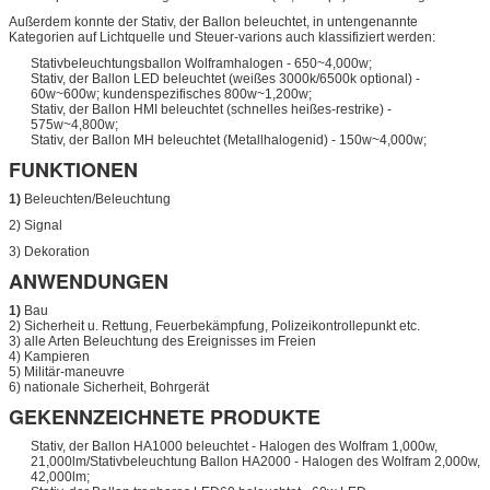
Außerdem konnte der Stativ, der Ballon beleuchtet, in untengenannte
Kategorien auf Lichtquelle und Steuer-varions auch klassifiziert werden:
Stativbeleuchtungsballon Wolframhalogen - 650~4,000w;
Stativ, der Ballon LED beleuchtet (weißes 3000k/6500k optional) -
60w~600w; kundenspezifisches 800w~1,200w;
Stativ, der Ballon HMI beleuchtet (schnelles heißes-restrike) -
575w~4,800w;
Stativ, der Ballon MH beleuchtet (Metallhalogenid) - 150w~4,000w;
FUNKTIONEN
1)
Beleuchten/Beleuchtung
2) Signal
3) Dekoration
ANWENDUNGEN
1)
Bau
2) Sicherheit u. Rettung, Feuerbekämpfung, Polizeikontrollepunkt etc.
3) alle Arten Beleuchtung des Ereignisses im Freien
4) Kampieren
5) Militär-maneuvre
6) nationale Sicherheit, Bohrgerät
GEKENNZEICHNETE PRODUKTE
Stativ, der Ballon HA1000 beleuchtet - Halogen des Wolfram 1,000w,
21,000lm/Stativbeleuchtung Ballon HA2000 - Halogen des Wolfram 2,000w,
42,000lm;