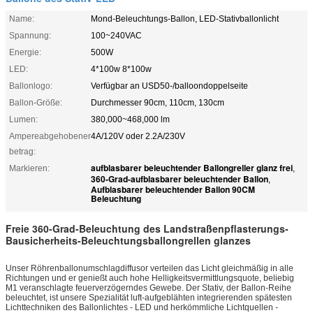
Name:
Mond-Beleuchtungs-Ballon, LED-Stativballonlicht
Spannung:
100~240VAC
Energie:
500W
LED:
4*100w 8*100w
Ballonlogo:
Verfügbar an USD50-/balloondoppelseite
Ballon-Größe:
Durchmesser 90cm, 110cm, 130cm
Lumen:
380,000~468,000 lm
Ampereabgehobener
4A/120V oder 2.2A/230V
betrag:
aufblasbarer beleuchtender Ballongreller glanz frei
Markieren:
,
360-Grad-aufblasbarer beleuchtender Ballon
,
Aufblasbarer beleuchtender Ballon 90CM
Beleuchtung
Freie 360-Grad-Beleuchtung des Landstraßenpflasterungs-
Bausicherheits-Beleuchtungsballongrellen glanzes
Unser Röhrenballonumschlagdiffusor verteilen das Licht gleichmäßig in alle
Richtungen und er genießt auch hohe Helligkeitsvermittlungsquote, beliebig
M1 veranschlagte feuerverzögerndes Gewebe. Der Stativ, der Ballon-Reihe
beleuchtet, ist unsere Spezialität luft-aufgeblähten integrierenden spätesten
Lichttechniken des Ballonlichtes - LED und herkömmliche Lichtquellen -