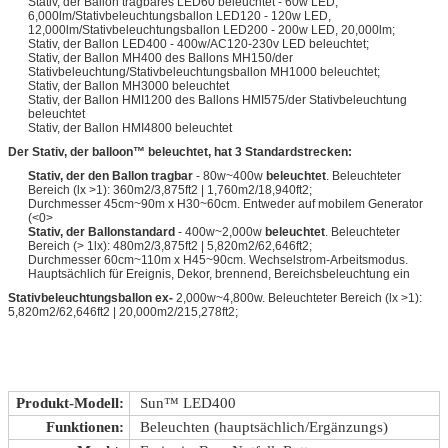
Stativ, der Ballon tragbares LED60 beleuchtet - 60w LED,
6,000lm/Stativbeleuchtungsballon LED120 - 120w LED,
12,000lm/Stativbeleuchtungsballon LED200 - 200w LED, 20,000lm;
Stativ, der Ballon LED400 - 400w/AC120-230v LED beleuchtet;
Stativ, der Ballon MH400 des Ballons MH150/der
Stativbeleuchtung/Stativbeleuchtungsballon MH1000 beleuchtet;
Stativ, der Ballon MH3000 beleuchtet
Stativ, der Ballon HMI1200 des Ballons HMI575/der Stativbeleuchtung
beleuchtet
Stativ, der Ballon HMI4800 beleuchtet
Der Stativ, der balloon™ beleuchtet, hat 3 Standardstrecken:
Stativ, der den Ballon tragbar
- 80w~400w
beleuchtet
. Beleuchteter
Bereich (lx >1): 360m2/3,875ft2 | 1,760m2/18,940ft2;
Durchmesser 45cm~90m x H30~60cm. Entweder auf mobilem Generator
(<0>
Stativ, der Ballonstandard
- 400w~2,000w
beleuchtet
. Beleuchteter
Bereich (> 1lx): 480m2/3,875ft2 | 5,820m2/62,646ft2;
Durchmesser 60cm~110m x H45~90cm. Wechselstrom-Arbeitsmodus.
Hauptsächlich für Ereignis, Dekor, brennend, Bereichsbeleuchtung ein
Stativbeleuchtungsballon ex-
2,000w~4,800w. Beleuchteter Bereich (lx >1):
5,820m2/62,646ft2 | 20,000m2/215,278ft2;
Produkt-Modell:
Sun™ LED400
Funktionen:
Beleuchten (hauptsächlich/Ergänzungs)