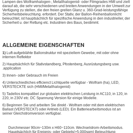
Lampen des Wolframhalogen-, Metallhalogenid- oder Filmgrades HMI und zielt
darauf ab, die sehr verschiedenen und breiten Anwendungen in der Umwelt zur
Verfügung zu stellen, die den freien grellen Glanz u. 360-Grad-leistungsfähige
Sicherheitsbeleuchtung. erfordert. Der Stativ, der Ballon-Reihenballonlicht
beleuchtet, ist hauptsächlich für spezifische Anwendung in den industrieller, der
Sicherheit u. der Rettung etc. Industrien des Baus, bestimmt.
ALLGEMEINE EIGENSCHAFTEN
1)
Luft-aufgeblähte Ballonstruktur mit speziellem Gewebe, mit oder ohne
internen Reflektor
2) Hauptsächlich für Stativstandberg, Pfostenberg, Ausrüstungsberg usw.
.application
3) Innen- oder Gebrauch im Freien
4) Unterschiedliches efficienct Lichtquelle verfügbar - Wolfram (ha), LED,
VERSTECKTE sich (HMI/Metallhalogenid)
5) Tadellos kompatibel zur globalen elektrischen Leistung in AC110, in 120, in
220, in 230V etc. DC Spannung Version für einige Modelle.
6) Beginnen Sie und arbeiten Sie direkt - Wolfram oder mit dem elektrischen
Ballast (VERSTECKT) oder Antrieb (LED). Ein Batteriearbeitsmodus ist an
seiner Gleichstromversion verfügbar.
Durchmesser 90cm~130m x H60~110cm. Wechselstrom-Arbeitsmodus.
Hauptsächlich für Ereignis- oder Gebiets(>5,000sqm) Beleuchtung