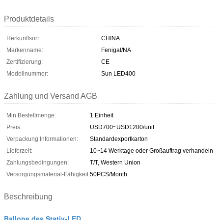
Produktdetails
Herkunftsort:
CHINA
Markenname:
Fenigal/NA
Zertifizierung:
CE
Modellnummer:
Sun LED400
Zahlung und Versand AGB
Min Bestellmenge:
1 Einheit
Preis:
USD700~USD1200/unit
Verpackung Informationen:
Standardexportkarton
Lieferzeit:
10~14 Werktage oder Großauftrag verhandeln
Zahlungsbedingungen:
T/T, Western Union
Versorgungsmaterial-Fähigkeit:
50PCS/Month
Beschreibung
Ballone des Stativ-LED