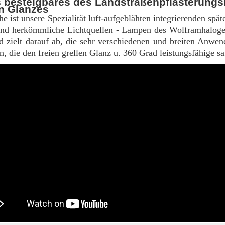
s besteigbares des Landstraßenpflasterung
en Glanzes
e ist unsere Spezialität luft-aufgeblähten integrierenden spät
nd herkömmliche Lichtquellen - Lampen des Wolframhalogen
 zielt darauf ab, die sehr verschiedenen und breiten Anwe
en, die den freien grellen Glanz u. 360 Grad leistungsfähige s