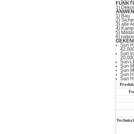
FUNKT
1) Dekor
ANWEN
1) Bau
2) Siche
3) alle 
4) Kamp
5) Milit
6) natio
GEKEN
Sun H
42,00
Sun t
20,00
Sun L
Sun M
Sun 
Sun H
Sun H
Produk
Fu
Technisc