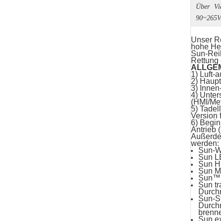
Über Vi
90~265VA
Unser Rö
hohe Hel
Sun-Reih
Rettung 
ALLGE
1) Luft-
2) Haupt
3) Innen
4) Unter
(HMI/Met
5) Tadel
Version 
6) Begin
Antrieb 
Außerdem
werden:
Sun-W
Sun L
Sun HM
Sun M
Sun™ 
Sun tr
Durch
Sun-St
Durch
brenne
Sun ex