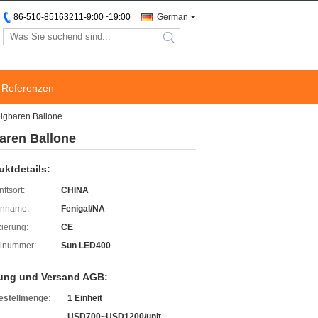
86-510-85163211-9:00~19:00
German
search
Referenzen
eigbaren Ballone
baren Ballone
uktdetails:
ftsort:
CHINA
enname:
Fenigal/NA
izierung:
CE
lnummer:
Sun LED400
ung und Versand AGB:
estellmenge:
1 Einheit
USD700~USD1200/unit