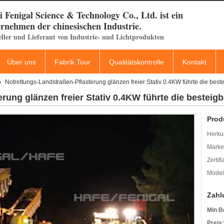
 Fenigal Science & Technology Co., Ltd. ist ein
rnehmen der chinesischen Industrie.
eller und Lieferant von Industrie- und Lichtprodukten
Über uns
Fabrik Tour
Qualitätskontrolle
Kontakt
Notrettungs-Landstraßen-Pflasterung glänzen freier Stativ 0.4KW führte die best
rung glänzen freier Stativ 0.4KW führte die besteig
Prod
Herkun
Mark
Zertif
Model
Zahl
Min B
Preis: