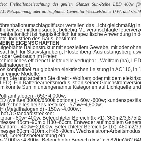
deo: Freiballonbeleuchtung des grellen Glanzes Sun-Reihe LED 400w für 
C Netzspannung oder an tragbarem Generator Wechselstroms 1kVA und strah
hrenballonumschlagdiffusor verteilen das Licht gleichmäßig in
ligkeitsvermittlungsquote, beliebig M1 veranschlagte feuerve
enballonlicht ist hauptsächlich für spezifische Anwendung in den
etc. Industrien des Baus, bestimmt.
MEINE EIGENSCHAFTEN
aufgeblähte Ballonstruktur mit speziellem Gewebe, mit oder ohne
sächlich für Stativstandberg, Pfostenberg, Ausrüstungsberg usw.
- oder Gebrauch im Freien
schiedliches efficienct Lichtquelle verfügbar - Wolfram (ha),
allhalogenid)
los kompatibel zur globalen elektrischen Leistung in AC110, in
für einige Modelle.
nen Sie und arbeiten Sie direkt - Wolfram oder mit dem elekt
(LED). Ein Batteriearbeitsmodus ist an seiner Gleichstromversio
 konnte Sun in untengenannte Kategorien auf Lichtquelle und S
olframhalogen - 650~4,000w;
ED (weißes 3000k/6500k optional) - 60w~600w; kundenspezif
I (schnelles heißes-restrike) - 575w~4,800w;
H (Metallhalogenid) - 150w~4,000w;
hat 3 Standardstrecken:
agbar - 80w~400w. Beleuchteter Bereich (lx >1): 360m2/3,875ft2
messer 45cm~90m x H30~60cm. Entweder auf mobilem Generat
andard - 400w~2,000w. Beleuchteter Bereich (> 1lx): 480m2/3,8
messer 60cm~110m x H45~90cm. Wechselstrom-Arbeitsmodus. Ha
nd, Bereichsbeleuchtung ein
- 2,000w~4,800w. Beleuchteter Bereich (lx >1): 5,820m2/62,646