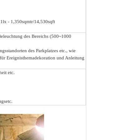
 1lx - 1,350sqmtr/14,530sqft
e Beleuchtung des Bereichs (500~1000
gsstandorten des Parkplatzes etc., wie
für Ereignisthemadekoration und Anleitung
it etc.
ngsetc.