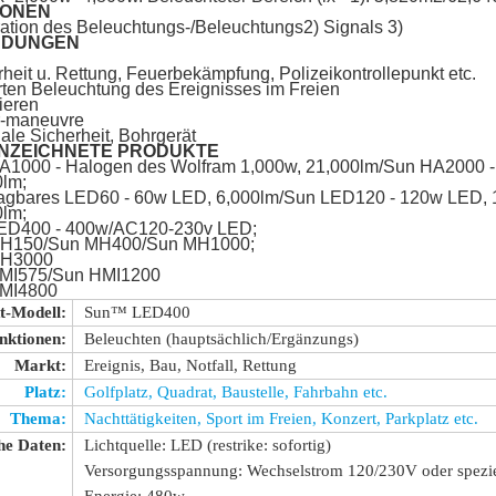
IONEN
ation des Beleuchtungs-/Beleuchtungs2) Signals 3)
DUNGEN
rheit u. Rettung, Feuerbekämpfung, Polizeikontrollepunkt etc.
Arten Beleuchtung des Ereignisses im Freien
ieren
är-maneuvre
nale Sicherheit, Bohrgerät
NZEICHNETE PRODUKTE
A1000 - Halogen des Wolfram 1,000w, 21,000lm/Sun HA2000 -
0lm;
ragbares LED60 - 60w LED, 6,000lm/Sun LED120 - 120w LED,
0lm;
ED400 - 400w/AC120-230v LED;
H150/Sun MH400/Sun MH1000;
MH3000
MI575/Sun HMI1200
MI4800
t-Modell:
Sun™ LED400
nktionen:
Beleuchten (hauptsächlich/Ergänzungs)
Markt:
Ereignis, Bau, Notfall, Rettung
Platz:
Golfplatz, Quadrat, Baustelle, Fahrbahn etc.
Thema:
Nachttätigkeiten, Sport im Freien, Konzert, Parkplatz etc.
he Daten:
Lichtquelle: LED (restrike: sofortig)
Versorgungsspannung: Wechselstrom 120/230V oder spezie