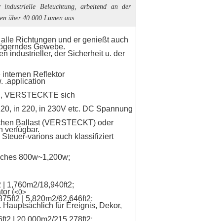
industrielle Beleuchtung, arbeitend an der
len über 40.000 Lumen aus
 alle Richtungen und er genießt auch
rzögerndes Gewebe.
 industrieller, der Sicherheit u. der
 internen Reflektor
 .application
 LED, VERSTECKTE sich
 120, in 220, in 230V etc. DC Spannung
rischen Ballast (VERSTECKT) oder
n verfügbar.
teuer-varions auch klassifiziert
isches 800w~1,200w;
 | 1,760m2/18,940ft2;
or (
<0>
75ft2 | 5,820m2/62,646ft2;
uptsächlich für Ereignis, Dekor,
ft2 | 20,000m2/215,278ft2;