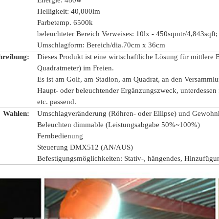
Energie: 480w
Helligkeit: 40,000lm
Farbetemp. 6500k
beleuchteter Bereich Verweises: 10lx - 450sqmtr/4,843sqft;
Umschlagform: Bereich/dia.70cm x 36cm
hreibung:
Dieses Produkt ist eine wirtschaftliche Lösung für mittler
Quadratmeter) im Freien.
Es ist am Golf, am Stadion, am Quadrat, an den Versammlun
Haupt- oder beleuchtender Ergänzungszweck, unterdessen 
etc. passend.
Wahlen:
Umschlagveränderung (Röhren- oder Ellipse) und Gewohnhe
Beleuchten dimmable (Leistungsabgabe 50%~100%)
Fernbedienung
Steuerung DMX512 (AN/AUS)
Befestigungsmöglichkeiten: Stativ-, hängendes, Hinzufügu