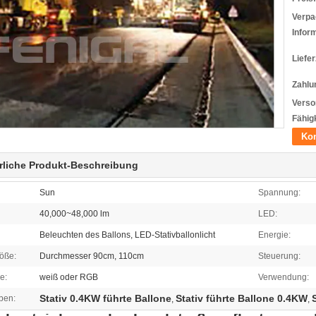
Verpa
Infor
Liefer
Zahlu
Verso
Fähigk
Kon
rliche Produkt-Beschreibung
Sun
Spannung:
40,000~48,000 lm
LED:
Beleuchten des Ballons, LED-Stativballonlicht
Energie:
öße:
Durchmesser 90cm, 110cm
Steuerung:
e:
weiß oder RGB
Verwendung:
Stativ 0.4KW führte Ballone
Stativ führte Ballone 0.4KW
ben:
,
,