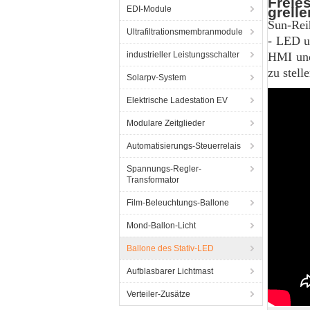
Freie
EDI-Module
grell
Sun-Reih
Ultrafiltrationsmembranmodule
- LED u
industrieller Leistungsschalter
HMI und
zu stell
Solarpv-System
Elektrische Ladestation EV
Modulare Zeitglieder
Automatisierungs-Steuerrelais
Spannungs-Regler-
Transformator
Film-Beleuchtungs-Ballone
Mond-Ballon-Licht
Ballone des Stativ-LED
Aufblasbarer Lichtmast
Verteiler-Zusätze