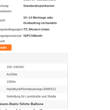
ckung
Standardexportkarton
mationen:
10~14 Werktage oder
zeit:
Großauftrag verhandeln
ngsbedingungen:
T/T, Western Union
rgungsmaterial-
50PCS/Month
eit:
takt
100~240VAC
4x100w
1000w
Handbuch/Fernsteuerungs-/DMX512
Notrettung für Landstraße und Straße
Soem-Stativ führte Ballone