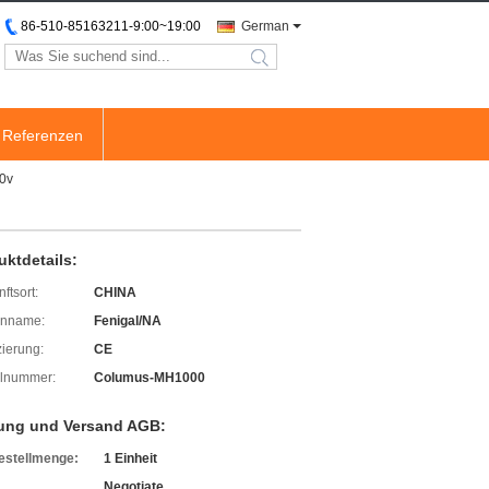
86-510-85163211-9:00~19:00
German
search
Referenzen
40v
uktdetails:
ftsort:
CHINA
enname:
Fenigal/NA
izierung:
CE
lnummer:
Columus-MH1000
ung und Versand AGB:
estellmenge:
1 Einheit
Negotiate