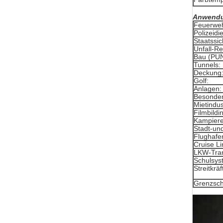
Anwend
Feuerwe
Polizeidi
Staatssic
Unfall-Re
Bau (PU
Tunnels:
Deckung
Golf:
Anlagen:
Besonder
Mietindus
Filmbildi
Kampiere
Stadt-und
Flughafe
Cruise Li
LKW-Tran
Schulsys
Streitkräf
Grenzsch