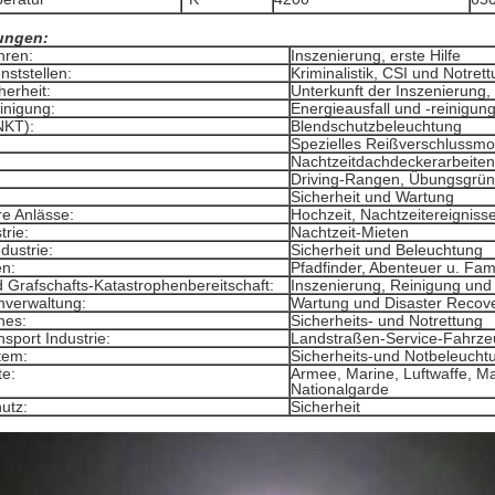
ungen:
hren:
Inszenierung, erste Hilfe
enststellen:
Kriminalistik, CSI und Notret
herheit:
Unterkunft der Inszenierung, 
inigung:
Energieausfall und -reinigun
NKT):
Blendschutzbeleuchtung
Spezielles Reißverschlussmod
:
Nachtzeitdachdeckerarbeiten
Driving-Rangen, Übungsgrün
Sicherheit und Wartung
e Anlässe:
Hochzeit, Nachtzeitereigniss
trie:
Nachtzeit-Mieten
ndustrie:
Sicherheit und Beleuchtung
n:
Pfadfinder, Abenteuer u. Fami
 Grafschafts-Katastrophenbereitschaft:
Inszenierung, Reinigung und
nverwaltung:
Wartung und Disaster Recov
nes:
Sicherheits- und Notrettung
sport Industrie:
Landstraßen-Service-Fahrz
tem:
Sicherheits-und Notbeleucht
te:
Armee, Marine, Luftwaffe, M
Nationalgarde
utz:
Sicherheit