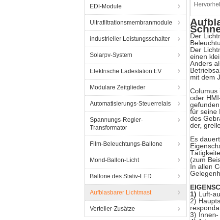
Hervorhe
EDI-Module
Aufbl
Ultrafiltrationsmembranmodule
Schne
Der Licht
industrieller Leistungsschalter
Beleuchtu
Der Licht
Solarpv-System
einen kle
Anders a
Betriebsa
Elektrische Ladestation EV
mit dem J
Modulare Zeitglieder
Columus i
oder HMI-
Automatisierungs-Steuerrelais
gefunden 
für seine
des Gebra
Spannungs-Regler-
der, grel
Transformator
Es dauert
Film-Beleuchtungs-Ballone
Eigenscha
Tätigkeit
(zum Bei
Mond-Ballon-Licht
In allen 
Gelegenhe
Ballone des Stativ-LED
EIGENS
Aufblasbarer Lichtmast
1)
Luft-a
2) Haupts
respondan
Verteiler-Zusätze
3) Innen-