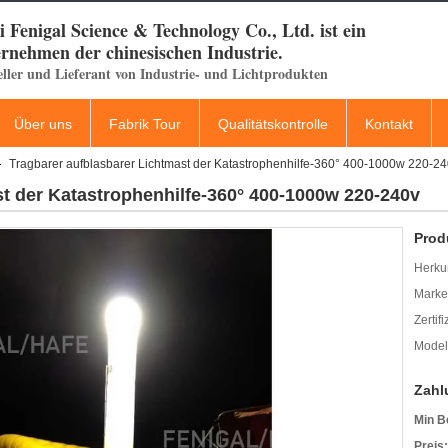
 Fenigal Science & Technology Co., Ltd. ist ein
rnehmen der chinesischen Industrie.
eller und Lieferant von Industrie- und Lichtprodukten
Über uns
Fabrik Tour
Qualitätskontrolle
Kontakt
Tragbarer aufblasbarer Lichtmast der Katastrophenhilfe-360° 400-1000w 220-2
st der Katastrophenhilfe-360° 400-1000w 220-240v
Prod
Herkun
Mark
Zertif
Model
Zahl
Min B
Preis: