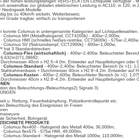
ei der hohen leistungsfähigen VERSTECKTEN Lichtquelle verfügbar - M
isch anwendbar zur globalen elektrischen Leistung in AC110, in 120, in 
 Niedrigwatt-Modelle.
dig bis zu 40km/h wickeln; Wetterbeweis;
em Grade tragbar, einfach zu transportieren
konnte Columus in untengenannte Kategorien auf Lichtquellewahlen au
· Columus MH (Metallhalogenid, CCT4200k) - 400w~2,000w;
· Columus HMI (schnelles heißes-restrike, CCT5600k) - 575w~2,400w
· Columus SV (Natriumdampf, CCT2900k) - 400w~1,000w;
 hat 3 Standardstrecken:
·
Columus-Flex (wirtschaftlich)
- 400w~2,400w. Beleuchteter Bereich
6,632m2/71,386ft2;
Durchmesser 40cm x H2.5~4.0m. Entweder auf Hauptleitungen oder G
·
Columus-Standard
- 400w~2,400w. Beleuchteter Bereich (lx >1): 1
Stahlrahmenbasis + Durchmesser 40cm x H2.8~4.2m. Entweder auf Ha
·
Columus-Kasten
- 400w~2,400w. Beleuchteter Bereich (lx >1): 1,0
Durchmesser 40cm x H2.8~4.2m. Entweder auf Hauptleitungen oder G
ONEN
tion des Beleuchtungs-/Beleuchtungs2) Signals 3)
UNGEN
heit u. Rettung, Feuerbekämpfung, Polizeikontrollepunkt etc.
rten Beleuchtung des Ereignisses im Freien
eren
r-maneuvre
ale Sicherheit, Bohrgerät
ZEICHNETE PRODUKTE
· Columus flex400 - Halogenid des Metall 400w, 36,000lm;
· Columus flex575 - 575w HMI, 49,000lm;
· Columus-Standard - Halogenid des Metall 1000w, 110,000lm;