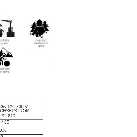
00w 120-230 V
CHSELSTROM
 /2, 810
 / 85
000
00