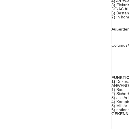
4) Art zw
5) Elektr
DC/AC für
6) Bestän
7) In hoh
Außerdem 
Columus™
FUNKTI
1)
Dekora
ANWEND
1) Bau
2) Sicher
3) alle A
4) Kampi
5) Militä
6) nation
GEKENN