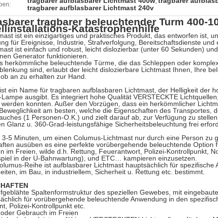
tragbarer aufblasbarer Lichtmast 400w
tragbarer aufblas
,
ben:
tragbarer aufblasbarer Lichtmast 240v
asbarer tragbarer beleuchtender Turm 400-1
llinstallations-Katastrophenhilfe
mast ist ein einzigartiges und praktisches Produkt, das entworfen ist, u
ng für Ereignisse, Industrie, Strafverfolgung, Bereitschaftsdienste und 
mast ist einfach und robust, leicht dislozierbar (unter 60 Sekunden) 
inen Generator funktionieren.
ls herkömmliche beleuchtende Türme, die das Schleppen oder komple
blenkung sind, erlaubt der leicht dislozierbare Lichtmast Ihnen, Ihre 
ob an zu erhalten zur Hand.
st ein Name für tragbaren aufblasbaren Lichtmast, der Helligkeit der 
Lampe ausgibt. Es integriert hohe Qualität VERSTECKTE Lichtquellen
werden konnten. Außer den Vorzügen, dass ein herkömmlicher Lichtmas
 Beweglichkeit am besten, welche die Eigenschaften des Transportes, d
uches (1 Personen-O.K.) und zielt darauf ab, zur Verfügung zu stelle
len Glanz u. 360-Grad-leistungsfähige Sicherheitsbeleuchtung frei erfor
 3-5 Minuten, um einen Columus-Lichtmast nur durch eine Person zu g
ften ausüben es eine perfekte vorübergehende beleuchtende Option fü
en im Freien, wilde d.h. Rettung, Feuerantwort, Polizei-Kontrollpunkt,
spiel in der U-Bahnwartung), und ETC… kampieren einzusetzen.
Columus-Reihe ist aufblasbarer Lichtmast hauptsächlich für spezifische
iten, im Bau, in industriellem, Sicherheit u. Rettung etc. bestimmt.
CHAFTEN
ufgeblähte Spaltenformstruktur des speziellen Gewebes, mit eingebaute
ächlich für vorübergehende beleuchtende Anwendung in den spezifisch
t, Polizei-Kontrollpunkt etc.
 oder Gebrauch im Freien