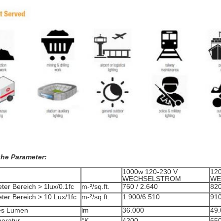
he Parameter:
1000w 120-230 V
12
WECHSELSTROM
WE
ter Bereich > 1lux/0.1fc
m-²/sq.ft.
760 / 2.640
820
ter Bereich > 10 Lux/1fc
m-²/sq.ft.
1.900/6.510
910
es Lumen
lm
36.000
49.
eratur
°K
4200
65