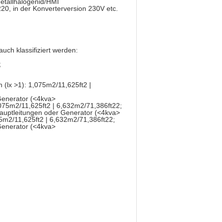
etallhalogenid/HMI
220, in der Konverterversion 230V etc.
ch klassifiziert werden:
;
 (lx >1): 1,075m2/11,625ft2 |
enerator (
<4kva>
,075m2/11,625ft2 | 6,632m2/71,386ft22;
uptleitungen oder Generator (
<4kva>
75m2/11,625ft2 | 6,632m2/71,386ft22;
enerator (
<4kva>