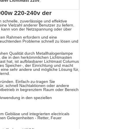
barer Lichtmast 220v
,
000w 220-240v der
m schnelle, zuverlässige und effektive
eine Vielzahl anderer Benutzer zu liefern.
und kann von der Netzspannung oder über
xen Rahmen erfordern und eine
beleuchtenden Probleme schnell zu lösen und
hohen Qualität durch Metallhalogenlampe
, die in den herkömmlichen Lichtmasten
t hat, ist aufblasbarer Lichtmast Columus
es Speicher-, der Einrichtung und macht
n eine sehr andere und mögliche Lösung für,
dernd.
ründen. Einfach-zu-tragen Sie
r, schnell Nachtaktionen oder andere
 Notbetrieb in begrenztem Raum oder Bereich
 Anwendung in den speziellen
m Gebläse und integrierten electricals
en Gelegenheiten - Retter, Feuer