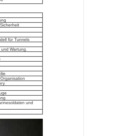
tung
Sicherheit
g
ell für Tunnels
 und Wartung.
e
lie
 Organisation
ery
euge
ung
arinesoldaten und