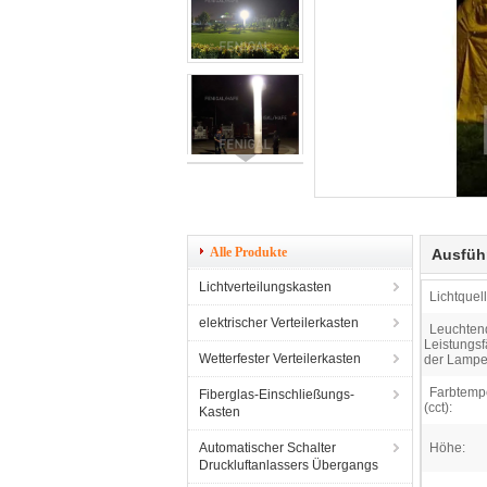
Alle Produkte
Ausfüh
Lichtverteilungskasten
Lichtquell
elektrischer Verteilerkasten
Leuchten
Leistungsf
Wetterfester Verteilerkasten
der Lampe 
Farbtemp
Fiberglas-Einschließungs-
(cct):
Kasten
Automatischer Schalter
Höhe:
Druckluftanlassers Übergangs