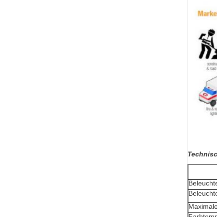
Technisc
Beleuchte
Beleuchte
Maximal
Farbtemp