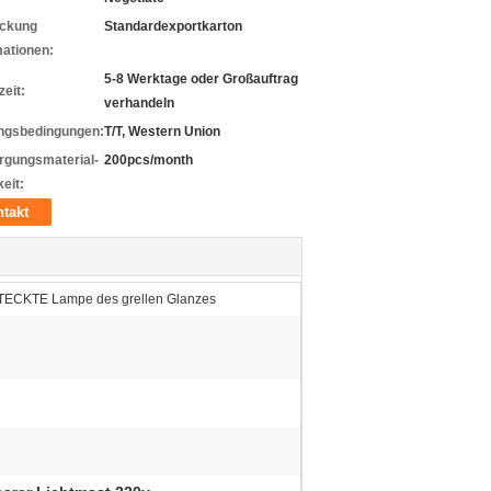
ckung
Standardexportkarton
mationen:
5-8 Werktage oder Großauftrag
zeit:
verhandeln
ngsbedingungen:
T/T, Western Union
rgungsmaterial-
200pcs/month
eit:
takt
TECKTE Lampe des grellen Glanzes