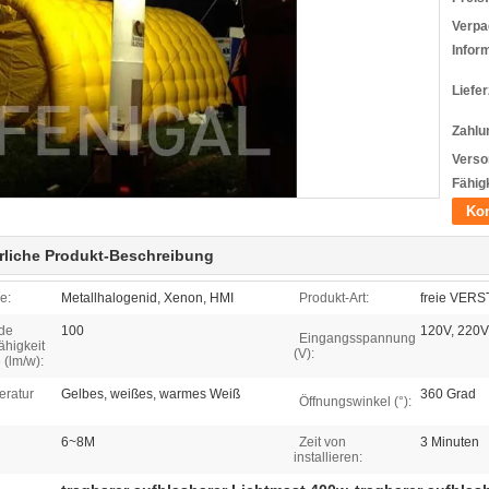
Verpa
Infor
Liefer
Zahlu
Verso
Fähigk
Kon
rliche Produkt-Beschreibung
e:
Metallhalogenid, Xenon, HMI
Produkt-Art:
freie VERS
de
100
120V, 220V
Eingangsspannung
ähigkeit
(V):
(lm/w):
eratur
Gelbes, weißes, warmes Weiß
360 Grad
Öffnungswinkel (°):
6~8M
Zeit von
3 Minuten
installieren: