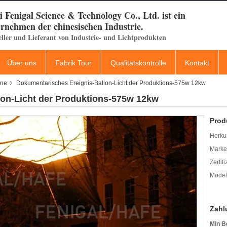
 Fenigal Science & Technology Co., Ltd. ist ein
rnehmen der chinesischen Industrie.
eller und Lieferant von Industrie- und Lichtprodukten
Über uns
Fabrik Tour
Qualitätskontrolle
Kontakt
one
Dokumentarisches Ereignis-Ballon-Licht der Produktions-575w 12kw
lon-Licht der Produktions-575w 12kw
Prod
Herkun
Mark
Zertif
Model
Zahl
Min B