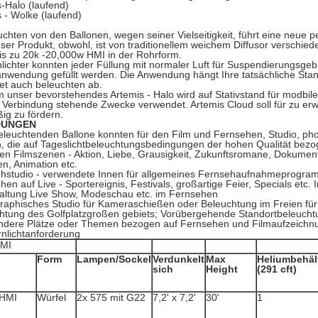
-Halo (laufend)
 - Wolke (laufend)
chten von den Ballonen, wegen seiner Vielseitigkeit, führt eine neue pe
ser Produkt, obwohl, ist von traditionellem weichem Diffusor verschie
is zu 20k -20,000w HMI in der Rohrform.
nlichter konnten jeder Füllung mit normaler Luft für Suspendierungsg
anwendung gefüllt werden. Die Anwendung hängt Ihre tatsächliche St
et auch beleuchten ab.
unser bevorstehendes Artemis - Halo wird auf Stativstand für modbile 
 Verbindung stehende Zwecke verwendet. Artemis Cloud soll für zu er
ig zu fördern.
DUNGEN
leuchtenden Ballone konnten für den Film und Fernsehen, Studio, phot
n, die auf Tageslichtbeleuchtungsbedingungen der hohen Qualität bez
rten Filmszenen - Aktion, Liebe, Grausigkeit, Zukunftsromane, Dokument
n, Animation etc.
hstudio - verwendete Innen für allgemeines Fernsehaufnahmeprogramm
hen auf Live - Sportereignis, Festivals, großartige Feier, Specials etc.
haltung Live Show, Modeschau etc. im Fernsehen
raphisches Studio für Kameraschießen oder Beleuchtung im Freien für
htung des Golfplatzgroßen gebiets; Vorübergehende Standortbeleuchtun
 andere Plätze oder Themen bezogen auf Fernsehen und Filmaufzeichn
rnlichtanforderung
HMI
Form
Lampen/Sockel
Verdunkelt
Max
Heliumbehäl
sich
Height
(291 cft)
 HMI
Würfel
2x 575 mit G22
7,2' x 7,2'
30'
1