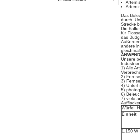
Artemis
Artemis
Das Beleu
durch. Un
Strecke b
Die Ballo
für Floss
das Budg
Außerdem 
andere in
gleichmäß
ANWEN
Unsere be
Industrie
1) Alle A
Verbreche
2) Fernse
3) Fernse
4) Unter
5) photog
6) Beleuc
7) viele
Aufflacke
Würfel: 
Einheit
1.150 W