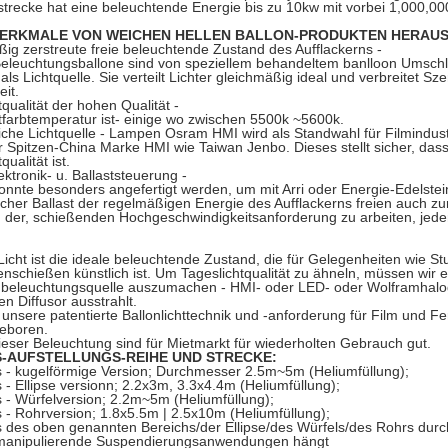
trecke hat eine beleuchtende Energie bis zu 10kw mit vorbei 1,000,000
ERKMALE VON WEICHEN HELLEN BALLON-PRODUKTEN HERAUS
ig zerstreute freie beleuchtende Zustand des Aufflackerns -
Beleuchtungsballone sind von speziellem behandeltem banlloon Umsch
als Lichtquelle. Sie verteilt Lichter gleichmäßig ideal und verbreitet S
it.
tqualität der hohen Qualität -
tfarbtemperatur ist- einige wo zwischen 5500k ~5600k.
che Lichtquelle - Lampen Osram HMI wird als Standwahl für Filmindus
Spitzen-China Marke HMI wie Taiwan Jenbo. Dieses stellt sicher, da
qualität ist.
ektronik- u. Ballaststeuerung -
onnte besonders angefertigt werden, um mit Arri oder Energie-Edelste
scher Ballast der regelmäßigen Energie des Aufflackerns freien auch z
n der, schießenden Hochgeschwindigkeitsanforderung zu arbeiten, jede
icht ist die ideale beleuchtende Zustand, die für Gelegenheiten wie S
nschießen künstlich ist. Um Tageslichtqualität zu ähneln, müssen wir
beleuchtungsquelle auszumachen - HMI- oder LED- oder Wolframhalogen
en Diffusor ausstrahlt.
unsere patentierte Ballonlichttechnik und -anforderung für Film und Fer
geboren.
ieser Beleuchtung sind für Mietmarkt für wiederholten Gebrauch gut.
-AUFSTELLUNGS-REIHE UND STRECKE:
s - kugelförmige Version; Durchmesser 2.5m~5m (Heliumfüllung);
 - Ellipse versionn; 2.2x3m, 3.3x4.4m (Heliumfüllung);
 - Würfelversion; 2.2m~5m (Heliumfüllung);
 - Rohrversion; 1.8x5.5m | 2.5x10m (Heliumfüllung);
 des oben genannten Bereichs/der Ellipse/des Würfels/des Rohrs durch 
manipulierende Suspendierungsanwendungen hängt