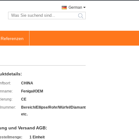
German
search
Referenzen
uktdetails:
ftsort:
CHINA
enname:
Fenigal/OEM
izierung:
CE
lnummer:
Bereich/Ellipse/Rohr/Würfel/Diamant
etc.
ung und Versand AGB:
estellmenge:
1 Einheit