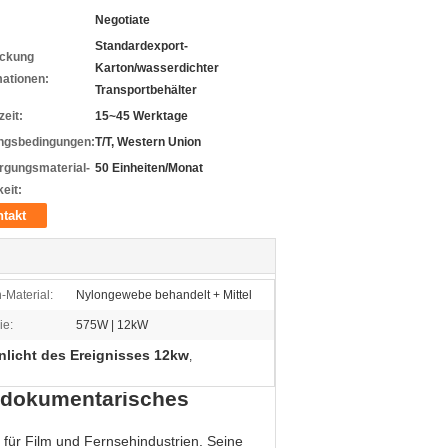
Negotiate
Standardexport-
ckung
Karton/wasserdichter
mationen:
Transportbehälter
zeit:
15~45 Werktage
ngsbedingungen:
T/T, Western Union
rgungsmaterial-
50 Einheiten/Monat
eit:
takt
-Material:
Nylongewebe behandelt + Mittel
ie:
575W | 12kW
nlicht des Ereignisses 12kw
,
r dokumentarisches
 für Film und Fernsehindustrien. Seine