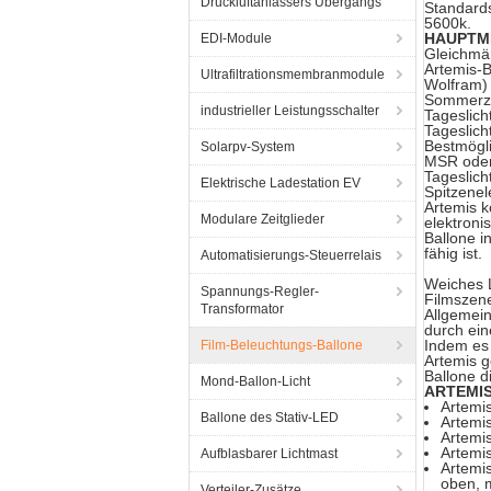
Druckluftanlassers Übergangs
Standards
5600k.
HAUPTM
EDI-Module
Gleichmäß
Artemis-
Ultrafiltrationsmembranmodule
Wolfram) 
Sommerze
industrieller Leistungsschalter
Tageslich
Tageslich
Bestmögli
Solarpv-System
MSR oder 
Tageslicht
Elektrische Ladestation EV
Spitzenel
Artemis k
Modulare Zeitglieder
elektroni
Ballone i
fähig ist.
Automatisierungs-Steuerrelais
Weiches L
Spannungs-Regler-
Filmszene
Transformator
Allgemein
durch ein
Indem es 
Film-Beleuchtungs-Ballone
Artemis 
Ballone d
Mond-Ballon-Licht
ARTEMIS
Artemi
Ballone des Stativ-LED
Artemis
Artemis
Artemis
Aufblasbarer Lichtmast
Artemis
oben, 
Verteiler-Zusätze