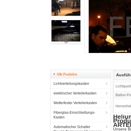
Alle Produkte
Ausfüh
Lichtverteilungskasten
Lichtquell
elektrischer Verteilerkasten
Ballon-Fo
Wetterfester Verteilerkasten
Hervorhe
Fiberglas-Einschließungs-
Heliu
Kasten
Produ
ARTE
Automatischer Schalter
Unsere Ba