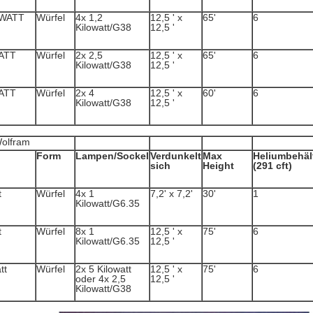
OWATT
Würfel
4x 1,2
12,5 ' x
65'
6
Kilowatt/G38
12,5 '
ATT
Würfel
2x 2,5
12,5 ' x
65'
6
Kilowatt/G38
12,5 '
ATT
Würfel
2x 4
12,5 ' x
60'
6
Kilowatt/G38
12,5 '
Wolfram
Form
Lampen/Sockel
Verdunkelt
Max
Heliumbehäl
sich
Height
(291 cft)
t
Würfel
4x 1
7,2' x 7,2'
30'
1
Kilowatt/G6.35
t
Würfel
8x 1
12,5 ' x
75'
6
Kilowatt/G6.35
12,5 '
tt
Würfel
2x 5 Kilowatt
12,5 ' x
75'
6
oder 4x 2,5
12,5 '
Kilowatt/G38