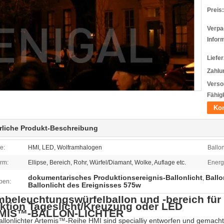
Preis:
Verpa
Infor
Liefer
Zahlu
Verso
Fähigk
Kon
rliche Produkt-Beschreibung
e:
HMI, LED, Wolframhalogen
Ballon
rm:
Ellipse, Bereich, Rohr, Würfel/Diamant, Wolke, Auflage etc.
Energ
dokumentarisches Produktionsereignis-Ballonlicht
Ballo
,
ben:
Ballonlicht des Ereignisses 575w
mbeleuchtungswürfelballon und -bereich fü
ktion Tageslicht/Kreuzung oder LED
MIS™-BALLON-LICHTER
llonlichter Artemis™-Reihe HMI sind specialliy entworfen und gemacht