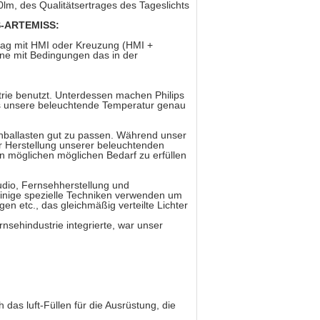
lm, des Qualitätsertrages des Tageslichts
-ARTEMISS:
lag mit HMI oder Kreuzung (HMI +
zene mit Bedingungen das in der
trie benutzt. Unterdessen machen Philips
ss unsere beleuchtende Temperatur genau
inballasten gut zu passen. Während unser
ur Herstellung unserer beleuchtenden
n möglichen möglichen Bedarf zu erfüllen
tudio, Fernsehherstellung und
 einige spezielle Techniken verwenden um
 etc., das gleichmäßig verteilte Lichter
nsehindustrie integrierte, war unser
das luft-Füllen für die Ausrüstung, die