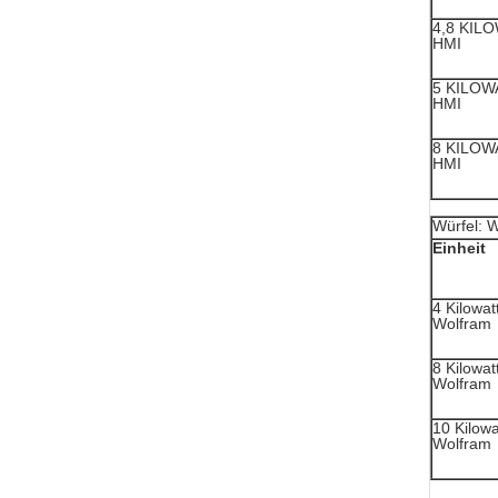
4,8 KIL
HMI
5 KILOW
HMI
8 KILOW
HMI
Würfel: 
Einheit
4 Kilowat
Wolfram
8 Kilowat
Wolfram
10 Kilowa
Wolfram