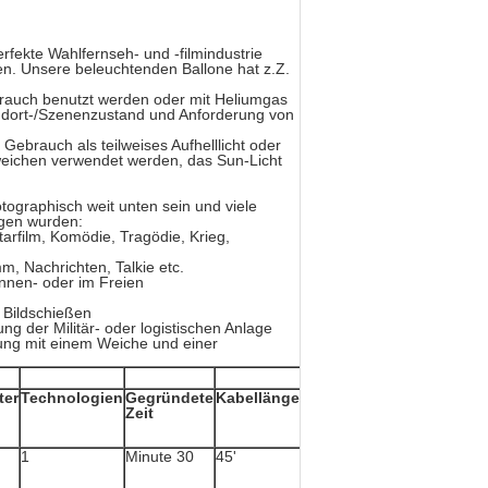
rfekte Wahlfernseh- und -filmindustrie
den. Unsere beleuchtenden Ballone hat z.Z.
ebrauch benutzt werden oder mit Heliumgas
andort-/Szenenzustand und Anforderung von
Gebrauch als teilweises Aufhelllicht oder
weichen verwendet werden, das Sun-Licht
ographisch weit unten sein und viele
ogen wurden:
arfilm, Komödie, Tragödie, Krieg,
, Nachrichten, Talkie etc.
 Innen- oder im Freien
 Bildschießen
g der Militär- oder logistischen Anlage
ung mit einem Weiche und einer
ter
Technologien
Gegründete
Kabellänge
Max Wind
Zeit
Speed
1
Minute 30
45'
10 MPH