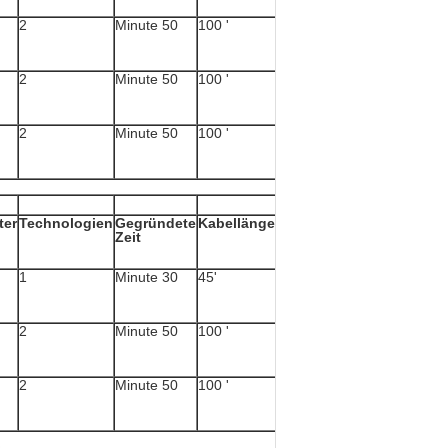
2
Minute 50
100 '
15 MPH
2
Minute 50
100 '
15 MPH
2
Minute 50
100 '
15 MPH
ter
Technologien
Gegründete
Kabellänge
Max Wind
Zeit
Speed
1
Minute 30
45'
10 MPH
2
Minute 50
100 '
20 MPH
2
Minute 50
100 '
20 MPH