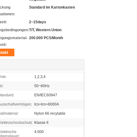
ckung
Standard im Kartonkasten
mationen:
zeit:
2~15days
ngsbedingungen:
T/T, Western Union
rgungsmaterial-
200.000 PCS/Month
eit:
takt
ole:
1,2,3,4
z:
50~60Hz
tandard:
EN/IEC60947
Ausschaltvermögen:
Ics=Icn=6000A
allmaterial:
Nylon 66 recylable
lektroschockschutz:
Klasse II
lektrische
4.000
ebensdauer: