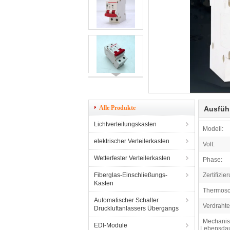
Alle Produkte
Ausfüh
Lichtverteilungskasten
Modell:
elektrischer Verteilerkasten
Volt:
Wetterfester Verteilerkasten
Phase:
Fiberglas-Einschließungs-
Zertifizie
Kasten
Thermosc
Automatischer Schalter
Verdrahte
Druckluftanlassers Übergangs
Mechani
EDI-Module
Lebensdau