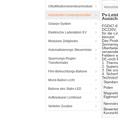
Ultrafiltrationsmembranmodule
Hervorhe
Pv-Leis
industrieller Leistungsschalter
Ausscha
Solarpv-System
FGD47-63
DC220V, 
Elektrische Ladestation EV
für die 
benutzt.
Das Produ
Modulare Zeitglieder
Sonnensys
Überbelas
Automatisierungs-Steuerrelais
verwendet
Feldern we
Spannungs-Regler-
DC-mcb E
1.
Thermop
Transformator
2.
Supersi
3.
Die ur
Film-Beleuchtungs-Ballone
4.
Sicherh
Technisc
Mond-Ballon-Licht
Standar
Polen
Ballone des Stativ-LED
Magnetis
Eigensc
Aufblasbarer Lichtmast
Nennstr
Verteiler-Zusätze
Bewerte
Kurzschl