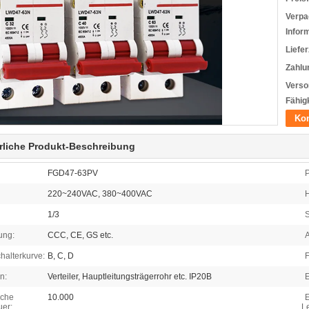
Verpa
Infor
Liefer
Zahlu
Verso
Fähigk
Kon
rliche Produkt-Beschreibung
FGD47-63PV
P
220~240VAC, 380~400VAC
H
1/3
S
rung:
CCC, CE, GS etc.
halterkurve:
B, C, D
F
n:
Verteiler, Hauptleitungsträgerrohr etc. IP20B
E
sche
10.000
E
er:
L