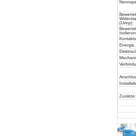
Nennsp
Bewerte
Widerst
(Uimp):
Bewerte
Isolieru
Kontakts
Energie,
Elektris
Mechani
Verbind
Anschlus
Installat
Zusätze: