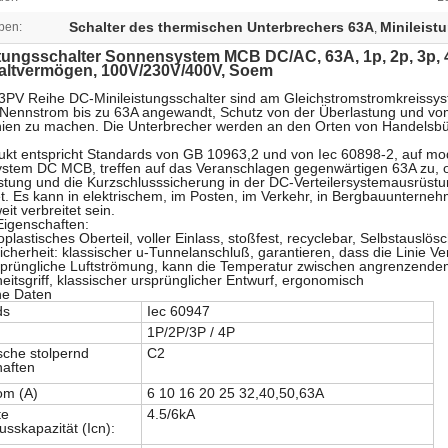
Schalter des thermischen Unterbrechers 63A
Minileist
ben:
,
tungsschalter Sonnensystem MCB DC/AC, 63A, 1p, 2p, 3p, 
ltvermögen, 100V/230V/400V, Soem
PV Reihe DC-Minileistungsschalter sind am Gleichstromstromkreissys
Nennstrom bis zu 63A angewandt, Schutz von der Überlastung und vom
Linien zu machen. Die Unterbrecher werden an den Orten von Handels
kt entspricht Standards von GB 10963,2 und von Iec 60898-2, auf mod
tem DC MCB, treffen auf das Veranschlagen gegenwärtigen 63A zu, oder
tung und die Kurzschlusssicherung in der DC-Verteilersystemausrüstun
. Es kann in elektrischem, im Posten, im Verkehr, in Bergbauunterne
it verbreitet sein.
igenschaften:
lastisches Oberteil, voller Einlass, stoßfest, recyclebar, Selbstauslös
cherheit: klassischer u-Tunnelanschluß, garantieren, dass die Linie Ver
sprüngliche Luftströmung, kann die Temperatur zwischen angrenzendem 
eitsgriff, klassischer ursprünglicher Entwurf, ergonomisch
he Daten
ds
Iec 60947
1P/2P/3P / 4P
che stolpernd
C2
haften
om (A)
6 10 16 20 25 32,40,50,63A
te
4.5/6kA
usskapazität (Icn):