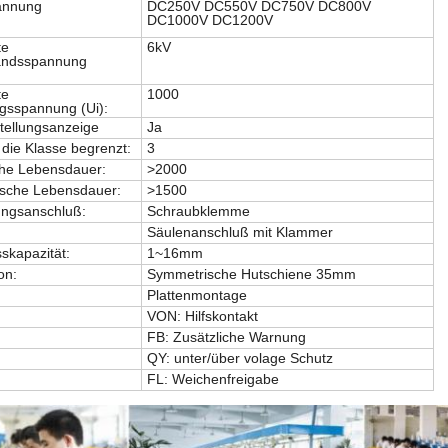
annung
DC250V DC550V DC750V DC800V
DC1000V DC1200V
te
6kV
andsspannung
te
1000
ngsspannung (Ui):
tellungsanzeige
Ja
 die Klasse begrenzt:
3
che Lebensdauer:
>2000
sche Lebensdauer:
>1500
ungsanschluß:
Schraubklemme
Säulenanschluß mit Klammer
skapazität:
1~16mm
ion:
Symmetrische Hutschiene 35mm
Plattenmontage
VON: Hilfskontakt
FB: Zusätzliche Warnung
QY: unter/über volage Schutz
FL: Weichenfreigabe