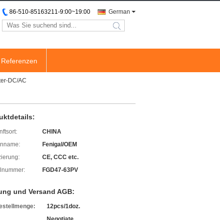
86-510-85163211-9:00~19:00
German
search
Referenzen
lter-DC/AC
uktdetails:
ftsort:
CHINA
enname:
Fenigal/OEM
izierung:
CE, CCC etc.
lnummer:
FGD47-63PV
ung und Versand AGB:
estellmenge:
12pcs/1doz.
Negotiate