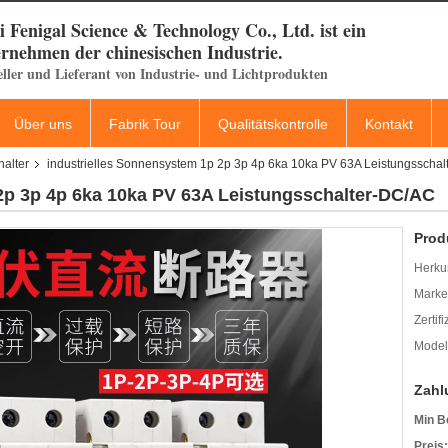
 Fenigal Science & Technology Co., Ltd. ist ein
rnehmen der chinesischen Industrie.
eller und Lieferant von Industrie- und Lichtprodukten
Über uns
Fabrik Tour
Qualitätskontrolle
Kontakt
halter
industrielles Sonnensystem 1p 2p 3p 4p 6ka 10ka PV 63A Leistungsscha
2p 3p 4p 6ka 10ka PV 63A Leistungsschalter-DC/AC
Prod
Herkun
Mark
Zertif
Model
Zahl
Min B
Preis: