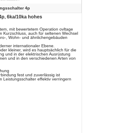
ungsschalter 4p
4p, 6ka/10ka hohes
tem, mit bewertetem Operation ovltage
 Kurzschluss, auch für seltenen Wechsel
büro-, Wohn- und ähnlichengebäuden
erner internationaler Ebene.
 kleiner, wird es hauptsächlich für die
g und in der elektrischen Ausrüstung
hmen und in den verschiedenen Arten von
chung
bindung fest und zuverlässig ist
Leistungsschalter effektiv verringern