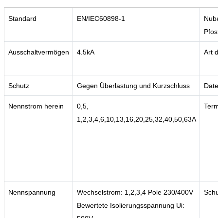
Standard
EN/IEC60898-1
Nube
Pfos
Ausschaltvermögen
4.5kA
Art 
Schutz
Gegen Überlastung und Kurzschluss
Date
Nennstrom herein
0,5,
Term
1,2,3,4,6,10,13,16,20,25,32,40,50,63A
Nennspannung
Wechselstrom: 1,2,3,4 Pole 230/400V
Schu
Bewertete Isolierungsspannung Ui: