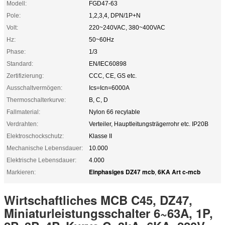
Modell:
FGD47-63
Pole:
1,2,3,4, DPN/1P+N
Volt:
220~240VAC, 380~400VAC
Hz:
50~60Hz
Phase:
1/3
Standard:
EN/IEC60898
Zertifizierung:
CCC, CE, GS etc.
Ausschaltvermögen:
Ics=Icn=6000A
Thermoschalterkurve:
B, C, D
Fallmaterial:
Nylon 66 recylable
Verdrahten:
Verteiler, Hauptleitungsträgerrohr etc. IP20B
Elektroschockschutz:
Klasse II
Mechanische Lebensdauer:
10.000
Elektrische Lebensdauer:
4.000
Einphasiges DZ47 mcb
6KA Art c-mcb
Markieren:
,
Wirtschaftliches MCB C45, DZ47,
Miniaturleistungsschalter 6~63A, 1P,