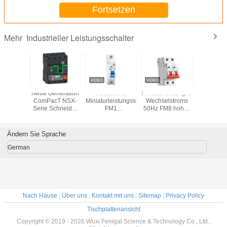
Fortsetzen
Industrieller Leistungsschalter
Mehr
iders
Neue Generation
Industrieller
Miniaturleistungsschalter
Schnei
inal
ComPacT NSX-
Miniaturleistungsschalter
Wechselstroms
Original 4
Logic
Serie Schneider
FM1
50Hz FM8 hohes
thermi
7.2E/7.3E
Elektro-
Wechselstrom
brechendes
magnet
dustrie-
Schaltungsschalter
50Hz/60Hz
230V/400V
geform
reislauf
EasyPact mit
230V/400V
Gehä
Ändern Sie Sprache
Selbstbetrieb
Schaltkrei
German
Nach Hause
|
Über uns
|
Kontakt mit uns
|
Sitemap
|
Privacy Policy
Tischplattenansicht
Copyright © 2019 - 2026 Wuxi Fenigal Science & Technology Co., Ltd..