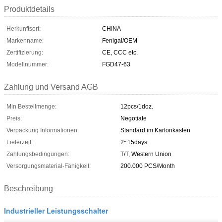
Produktdetails
Herkunftsort:
CHINA
Markenname:
Fenigal/OEM
Zertifizierung:
CE, CCC etc.
Modellnummer:
FGD47-63
Zahlung und Versand AGB
Min Bestellmenge:
12pcs/1doz.
Preis:
Negotiate
Verpackung Informationen:
Standard im Kartonkasten
Lieferzeit:
2~15days
Zahlungsbedingungen:
T/T, Western Union
Versorgungsmaterial-Fähigkeit:
200.000 PCS/Month
Beschreibung
Industrieller Leistungsschalter