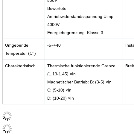
500V
Bewertete
Antriebwiderstandsspannung Uimp:
4000V
Energiebegrenzung: Klasse 3
Umgebende
-5~+40
Insta
Temperatur (C°)
Charakteristisch
Thermische funktionierende Grenze:
Brei
(1.13-1.45) ×In
Magnetischer Betrieb: B: (3-5) ×In
C: (5-10) ×In
D: (10-20) ×In