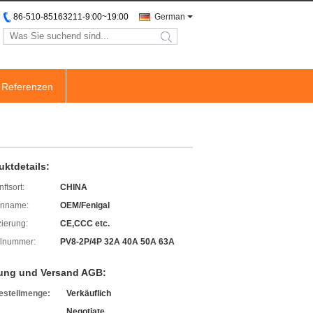
86-510-85163211-9:00~19:00
German
search
Referenzen
uktdetails:
ftsort:
CHINA
enname:
OEM/Fenigal
izierung:
CE,CCC etc.
lnummer:
PV8-2P/4P 32A 40A 50A 63A
ung und Versand AGB:
estellmenge:
Verkäuflich
Negotiate