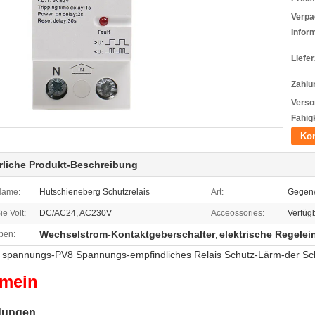
Verpa
Infor
Liefer
Zahlu
Verso
Fähigk
Kon
rliche Produkt-Beschreibung
Name:
Hutschieneberg Schutzrelais
Art:
Gegenw
e Volt:
DC/AC24, AC230V
Acceossories:
Verfüg
Wechselstrom-Kontaktgeberschalter
elektrische Regelei
ben:
,
r spannungs-PV8 Spannungs-empfindliches Relais Schutz-Lärm-der S
emein
dungen