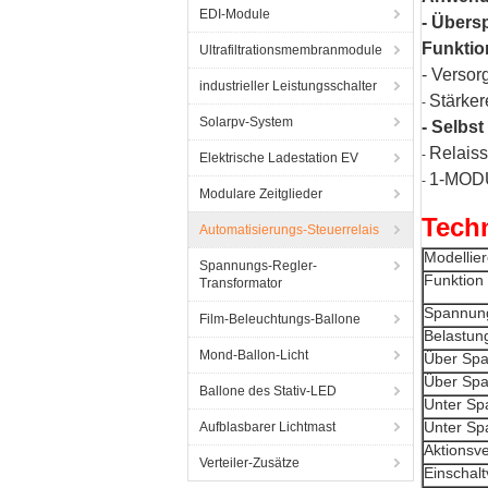
EDI-Module
- Übers
Funktio
Ultrafiltrationsmembranmodule
- Verso
industrieller Leistungsschalter
Stärker
-
Solarpv-System
- Selbst
Relaiss
-
Elektrische Ladestation EV
1-MODU
-
Modulare Zeitglieder
Tech
Automatisierungs-Steuerrelais
Modellie
Spannungs-Regler-
Funktion
Transformator
Spannun
Film-Beleuchtungs-Ballone
Belastun
Mond-Ballon-Licht
Über Spa
Über Spa
Ballone des Stativ-LED
Unter Sp
Unter Sp
Aufblasbarer Lichtmast
Aktionsv
Verteiler-Zusätze
Einschal