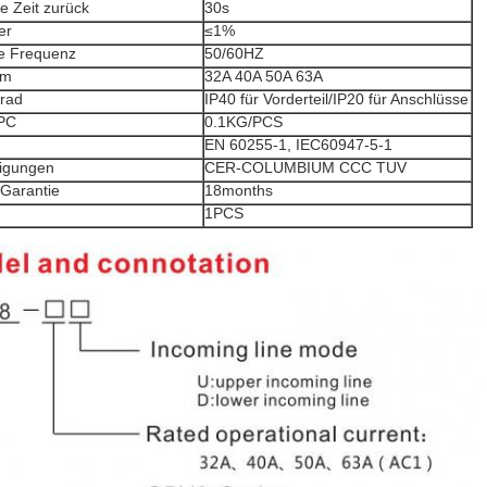
ie Zeit zurück
30s
er
≤1%
e Frequenz
50/60HZ
om
32A 40A 50A 63A
rad
IP40 für Vorderteil/IP20 für Anschlüsse
/PC
0.1KG/PCS
EN 60255-1, IEC60947-5-1
igungen
CER-COLUMBIUM CCC TUV
/Garantie
18months
1PCS