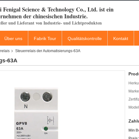
 Fenigal Science & Technology Co., Ltd. ist ein
rnehmen der chinesischen Industrie.
eller und Lieferant von Industrie- und Lichtprodukten
Über uns
Fabrik Tour
Qualitätskontrolle
Kontakt
relais
Steuerrelais der Automatisierungs-63A
ngs-63A
Prod
Herkun
Mark
Zertif
Model
Zahl
Min B
Preis: