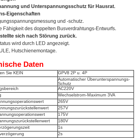
pannung und Unterspannungsschutz für Hausrat.
ns-Eigenschaften
rgungsspannungsmessung und -schutz.
e Fähigkeit des doppelten Busverdrahtungs-Entwurfs.
 stellte sich nach Störung zurück.
tatus wird durch LED angezeigt.
LE, Hutschienemontage.
nische Daten
ren Sie KEIN
GPV8 2P u. 4P
Automatischer Überunterspannungs-
Schutz
gsbereich
AC220V
g
Wechselstrom-Maximum 3VA
nnungsoperationswert
265V
nnungszurückstellenwert
257V
annungsoperationswert
175V
annungszurückstellenwert
180V
erzögerungszeit
1s
tverzögerung
2s