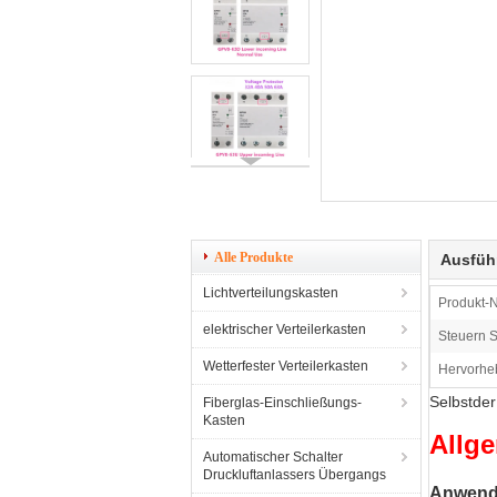
Alle Produkte
Ausfüh
Lichtverteilungskasten
Produkt-
elektrischer Verteilerkasten
Steuern Si
Wetterfester Verteilerkasten
Hervorhe
Selbstde
Fiberglas-Einschließungs-
Kasten
Allg
Automatischer Schalter
Druckluftanlassers Übergangs
Anwen