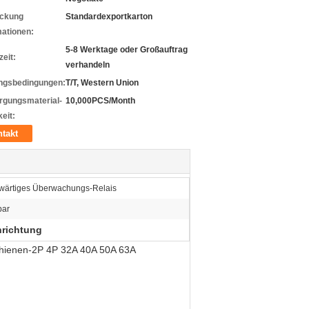
ckung
Standardexportkarton
mationen:
5-8 Werktage oder Großauftrag
zeit:
verhandeln
ngsbedingungen:
T/T, Western Union
rgungsmaterial-
10,000PCS/Month
eit:
takt
ärtiges Überwachungs-Relais
bar
nrichtung
chienen-2P 4P 32A 40A 50A 63A