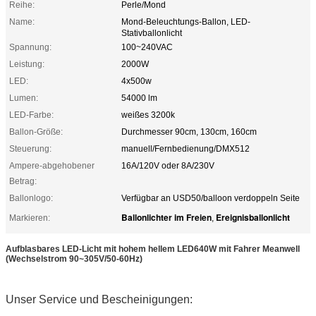
Reihe:
Perle/Mond
Name:
Mond-Beleuchtungs-Ballon, LED-
Stativballonlicht
Spannung:
100~240VAC
Leistung:
2000W
LED:
4x500w
Lumen:
54000 lm
LED-Farbe:
weißes 3200k
Ballon-Größe:
Durchmesser 90cm, 130cm, 160cm
Steuerung:
manuell/Fernbedienung/DMX512
Ampere-abgehobener
16A/120V oder 8A/230V
Betrag:
Ballonlogo:
Verfügbar an USD50/balloon verdoppeln Seite
Ballonlichter im Freien
Ereignisballonlicht
Markieren:
,
Aufblasbares LED-Licht mit hohem hellem LED640W mit Fahrer Meanwell
(Wechselstrom 90~305V/50-60Hz)
Unser Service und Bescheinigungen: