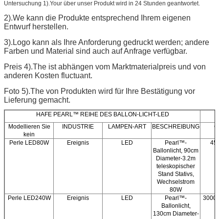
Untersuchung 1).Your über unser Produkt wird in 24 Stunden geantwortet.
2).We kann die Produkte entsprechend Ihrem eigenen
Entwurf herstellen.
3).Logo kann als Ihre Anforderung gedruckt werden; andere
Farben und Material sind auch auf Anfrage verfügbar.
Preis 4).The ist abhängen vom Marktmaterialpreis und von
anderen Kosten fluctuant.
Foto 5).The von Produkten wird für Ihre Bestätigung vor
Lieferung gemacht.
HAFE PEARL™ REIHE DES BALLON-LICHT-LED
Modellieren Sie
INDUSTRIE
LAMPEN-ART
BESCHREIBUNG
C
kein
Perle LED80W
Ereignis
LED
Pearl™-
45
Ballonlicht, 90cm
Diameter-3.2m
teleskopischer
Stand Stativs,
Wechselstrom
80W
Perle LED240W
Ereignis
LED
Pearl™-
3000/
Ballonlicht,
130cm Diameter-