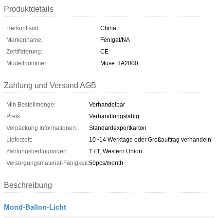
Produktdetails
Herkunftsort:
China
Markenname:
Fenigal/NA
Zertifizierung:
CE
Modellnummer:
Muse HA2000
Zahlung und Versand AGB
Min Bestellmenge:
Verhandelbar
Preis:
Verhandlungsfähig
Verpackung Informationen:
Standardexportkarton
Lieferzeit:
10~14 Werktage oder Großauftrag verhandeln
Zahlungsbedingungen:
T / T, Western Union
Versorgungsmaterial-Fähigkeit:
50pcs/month
Beschreibung
Mond-Ballon-Licht