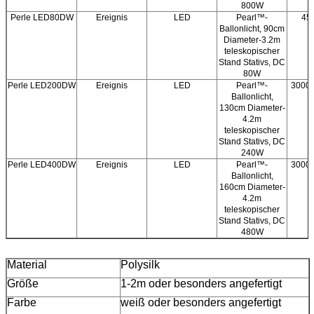
800W
Perle LED80DW
Ereignis
LED
Pearl™-
45
Ballonlicht, 90cm
Diameter-3.2m
teleskopischer
Stand Stativs, DC
80W
Perle LED200DW
Ereignis
LED
Pearl™-
3000/
Ballonlicht,
130cm Diameter-
4.2m
teleskopischer
Stand Stativs, DC
240W
Perle LED400DW
Ereignis
LED
Pearl™-
3000/
Ballonlicht,
160cm Diameter-
4.2m
teleskopischer
Stand Stativs, DC
480W
Material
Polysilk
Größe
1-2m oder besonders angefertigt
Farbe
weiß oder besonders angefertigt