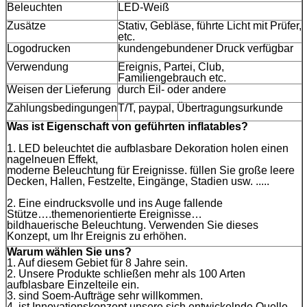
Beleuchten
LED-Weiß
Zusätze
Stativ, Gebläse, führte Licht mit Prüfer,
etc.
Logodrucken
kundengebundener Druck verfügbar
Verwendung
Ereignis, Partei, Club,
Familiengebrauch etc.
Weisen der Lieferung
durch Eil- oder andere
Zahlungsbedingungen
T/T, paypal, Übertragungsurkunde
Was ist Eigenschaft von geführten inflatables?
1. LED beleuchtet die aufblasbare Dekoration holen einen
nagelneuen Effekt,
moderne Beleuchtung für Ereignisse. füllen Sie große leere
Decken, Hallen, Festzelte, Eingänge, Stadien usw. .....
2. Eine eindrucksvolle und ins Auge fallende
Stütze….themenorientierte Ereignisse…
bildhauerische Beleuchtung. Verwenden Sie dieses
Konzept, um Ihr Ereignis zu erhöhen.
Warum wählen Sie uns?
1. Auf diesem Gebiet für 8 Jahre sein.
2. Unsere Produkte schließen mehr als 100 Arten
aufblasbare Einzelteile ein.
3. sind Soem-Aufträge sehr willkommen.
4. ist Innovationskonzept unsere sich entwickelnde Quelle.