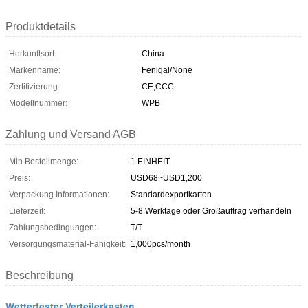
Produktdetails
Herkunftsort:
China
Markenname:
Fenigal/None
Zertifizierung:
CE,CCC
Modellnummer:
WPB
Zahlung und Versand AGB
Min Bestellmenge:
1 EINHEIT
Preis:
USD68~USD1,200
Verpackung Informationen:
Standardexportkarton
Lieferzeit:
5-8 Werktage oder Großauftrag verhandeln
Zahlungsbedingungen:
T/T
Versorgungsmaterial-Fähigkeit:
1,000pcs/month
Beschreibung
Wetterfester Verteilerkasten