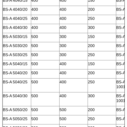
BS-A 4040/15
400
400
150
BS-A 
BS-A 4040/20
400
400
200
BS-A 
BS-A 4040/25
400
400
250
BS-A 
BS-A 4040/30
400
400
300
BS-A 
BS-A 5030/15
500
300
150
BS-A 
BS-A 5030/20
500
300
200
BS-A 
BS-A 5030/25
500
300
250
BS-A 
BS-A 5040/15
500
400
150
BS-A 
BS-A 5040/20
500
400
200
BS-A 
BS-A 5040/25
500
400
250
BS-A
10010
BS-A 5040/30
500
400
300
BS-A
10010
BS-A 5050/20
500
500
200
BS-A 
BS-A 5050/25
500
500
250
BS-A 