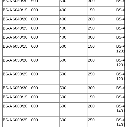
BS-A 5050/30
500
500
300
BS-A 
BS-A 6040/15
600
400
150
BS-A 
BS-A 6040/20
600
400
200
BS-A 
BS-A 6040/25
600
400
250
BS-A 
BS-A 6040/30
600
400
300
BS-A 
BS-A 6050/15
600
500
150
BS-A
12010
BS-A 6050/20
600
500
200
BS-A
12010
BS-A 6050/25
600
500
250
BS-A
12010
BS-A 6050/30
600
500
300
BS-A 
BS-A 6060/15
600
600
150
BS-A 
BS-A 6060/20
600
600
200
BS-A
14010
BS-A 6060/25
600
600
250
BS-A
14010