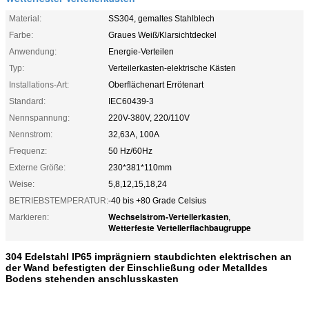
Material:
SS304, gemaltes Stahlblech
Farbe:
Graues Weiß/Klarsichtdeckel
Anwendung:
Energie-Verteilen
Typ:
Verteilerkasten-elektrische Kästen
Installations-Art:
Oberflächenart Errötenart
Standard:
IEC60439-3
Nennspannung:
220V-380V, 220/110V
Nennstrom:
32,63A, 100A
Frequenz:
50 Hz/60Hz
Externe Größe:
230*381*110mm
Weise:
5,8,12,15,18,24
BETRIEBSTEMPERATUR:
-40 bis +80 Grade Celsius
Wechselstrom-Verteilerkasten
Markieren:
,
Wetterfeste Verteilerflachbaugruppe
304 Edelstahl IP65 imprägniern staubdichten elektrischen an
der Wand befestigten der Einschließung oder Metalldes
Bodens stehenden anschlusskasten