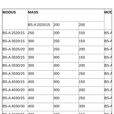
MODUS
MASS
MOD
BS-A 2020/15
200
200
BS-A 2520/15
250
200
150
BS-A 
BS-A 3020/15
300
250
150
BS-A 
BS-A 3025/20
300
250
200
BS-A 
BS-A 3030/15
300
300
150
BS-A 
BS-A 3030/20
300
300
200
BS-A 
BS-A 3030/25
300
300
250
BS-A 
BS-A 4030/15
400
300
150
BS-A 
BS-A 4030/20
400
300
200
BS-A 
BS-A 4030/25
400
300
250
BS-A 
BS-A 4030/30
400
300
300
BS-A 