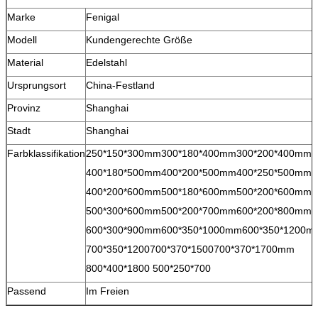
Marke
Fenigal
Modell
Kundengerechte Größe
Material
Edelstahl
Ursprungsort
China-Festland
Provinz
Shanghai
Stadt
Shanghai
Farbklassifikation
250*150*300mm300*180*400mm300*200*400mm3
400*180*500mm400*200*500mm400*250*500mm4
400*200*600mm500*180*600mm500*200*600mm5
500*300*600mm500*200*700mm600*200*800mm6
600*300*900mm600*350*1000mm600*350*1200m
700*350*1200700*370*1500700*370*1700mm
800*400*1800 500*250*700
Passend
Im Freien