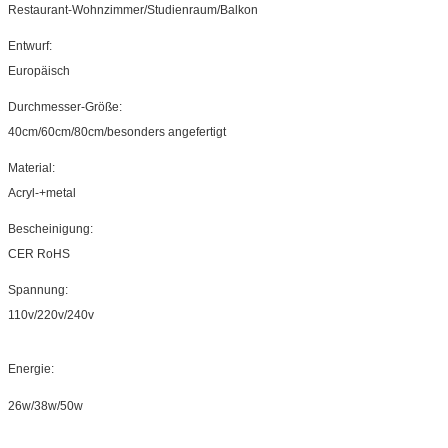
Restaurant-Wohnzimmer/Studienraum/Balkon
Entwurf:
Europäisch
Durchmesser-Größe:
40cm/60cm/80cm/besonders angefertigt
Material:
Acryl-+metal
Bescheinigung:
CER RoHS
Spannung:
110v/220v/240v
Energie:
26w/38w/50w