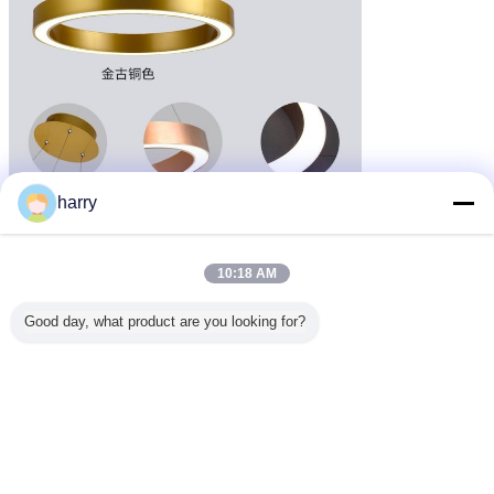
harry
10:18 AM
Good day, what product are you looking for?
Dekorativer Deckenbogen
LED Deckenstrahler
Umbauten:
,
,
führte Decke downlights
Erhalten Sie den besten Preis für