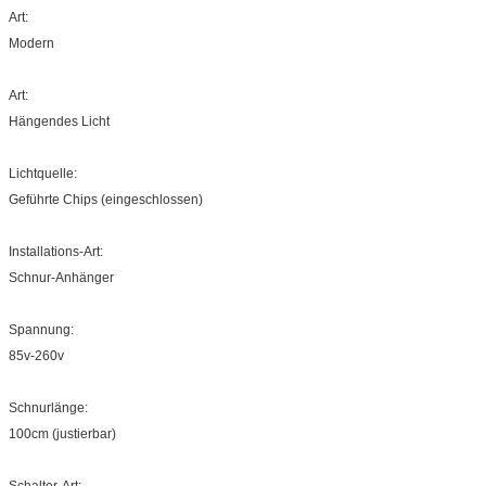
Art:
Modern
Art:
Hängendes Licht
Lichtquelle:
Geführte Chips (eingeschlossen)
Installations-Art:
Schnur-Anhänger
Spannung:
85v-260v
Schnurlänge:
100cm (justierbar)
Schalter-Art: