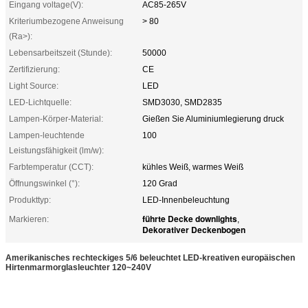
Eingang voltage(V):
AC85-265V
Kriteriumbezogene Anweisung
> 80
(Ra>):
Lebensarbeitszeit (Stunde):
50000
Zertifizierung:
CE
Light Source:
LED
LED-Lichtquelle:
SMD3030, SMD2835
Lampen-Körper-Material:
Gießen Sie Aluminiumlegierung druck
Lampen-leuchtende
100
Leistungsfähigkeit (lm/w):
Farbtemperatur (CCT):
kühles Weiß, warmes Weiß
Öffnungswinkel (°):
120 Grad
Produkttyp:
LED-Innenbeleuchtung
führte Decke downlights
Markieren:
,
Dekorativer Deckenbogen
Amerikanisches rechteckiges 5/6 beleuchtet LED-kreativen europäischen
Hirtenmarmorglasleuchter 120~240V