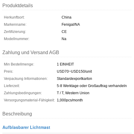
Produktdetails
Herkunftsort:
China
Markenname:
Fenigal/NA
Zertifizierung:
CE
Modellnummer:
Na
Zahlung und Versand AGB
Min Bestellmenge:
1 EINHEIT
Preis:
USD70~USD150/unit
Verpackung Informationen:
Standardexportkarton
Lieferzeit:
5-8 Werktage oder Großauftrag verhandeln
Zahlungsbedingungen:
T / T, Western Union
Versorgungsmaterial-Fähigkeit:
1,000pcs/month
Beschreibung
Aufblasbarer Lichtmast