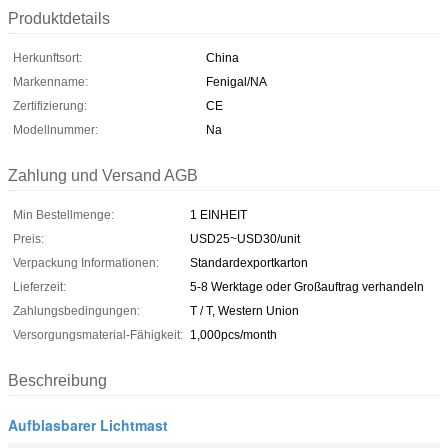
Produktdetails
Herkunftsort:
China
Markenname:
Fenigal/NA
Zertifizierung:
CE
Modellnummer:
Na
Zahlung und Versand AGB
Min Bestellmenge:
1 EINHEIT
Preis:
USD25~USD30/unit
Verpackung Informationen:
Standardexportkarton
Lieferzeit:
5-8 Werktage oder Großauftrag verhandeln
Zahlungsbedingungen:
T / T, Western Union
Versorgungsmaterial-Fähigkeit:
1,000pcs/month
Beschreibung
Aufblasbarer Lichtmast