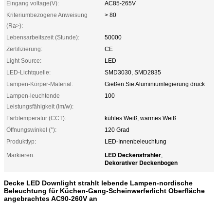
Eingang voltage(V):
AC85-265V
Kriteriumbezogene Anweisung
> 80
(Ra>):
Lebensarbeitszeit (Stunde):
50000
Zertifizierung:
CE
Light Source:
LED
LED-Lichtquelle:
SMD3030, SMD2835
Lampen-Körper-Material:
Gießen Sie Aluminiumlegierung druck
Lampen-leuchtende
100
Leistungsfähigkeit (lm/w):
Farbtemperatur (CCT):
kühles Weiß, warmes Weiß
Öffnungswinkel (°):
120 Grad
Produkttyp:
LED-Innenbeleuchtung
LED Deckenstrahler
Markieren:
,
Dekorativer Deckenbogen
Decke LED Downlight strahlt lebende Lampen-nordische
Beleuchtung für Küchen-Gang-Scheinwerferlicht Oberfläche
angebrachtes AC90-260V an