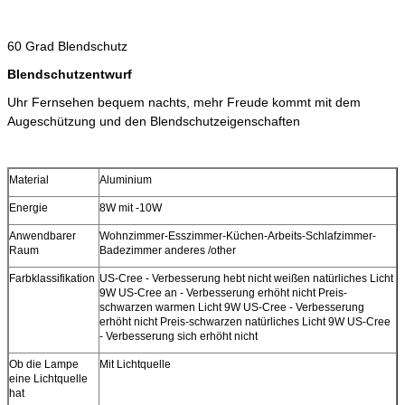
60 Grad Blendschutz
Blendschutzentwurf
Uhr Fernsehen bequem nachts, mehr Freude kommt mit dem
Augeschützung und den Blendschutzeigenschaften
Material
Aluminium
Energie
8W mit -10W
Anwendbarer
Wohnzimmer-Esszimmer-Küchen-Arbeits-Schlafzimmer-
Raum
Badezimmer anderes /other
Farbklassifikation
US-Cree - Verbesserung hebt nicht weißen natürliches Licht
9W US-Cree an - Verbesserung erhöht nicht Preis-
schwarzen warmen Licht 9W US-Cree - Verbesserung
erhöht nicht Preis-schwarzen natürliches Licht 9W US-Cree
- Verbesserung sich erhöht nicht
Ob die Lampe
Mit Lichtquelle
eine Lichtquelle
hat