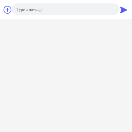
Plaudern
Referenzen
Photo
Video Call
Audio Call
Dekorativer Deckenbogen
LED Deckenstrahler
Umbauten:
,
,
führte Decke downlights
Erhalten Sie den besten Preis für
Decken-Scheinwerfer der
Küchen-LED, nordische LED-