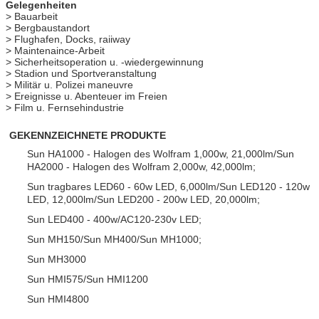
Gelegenheiten
>
Bauarbeit
>
Bergbaustandort
>
Flughafen, Docks, raiiway
>
Maintenaince-Arbeit
>
Sicherheitsoperation u. -wiedergewinnung
>
Stadion und Sportveranstaltung
>
Militär u. Polizei maneuvre
>
Ereignisse u. Abenteuer im Freien
>
Film u. Fernsehindustrie
GEKENNZEICHNETE PRODUKTE
Sun HA1000 - Halogen des Wolfram 1,000w, 21,000lm/Sun
HA2000 - Halogen des Wolfram 2,000w, 42,000lm;
Sun tragbares LED60 - 60w LED, 6,000lm/Sun LED120 - 120w
LED, 12,000lm/Sun LED200 - 200w LED, 20,000lm;
Sun LED400 - 400w/AC120-230v LED;
Sun MH150/Sun MH400/Sun MH1000;
Sun MH3000
Sun HMI575/Sun HMI1200
Sun HMI4800