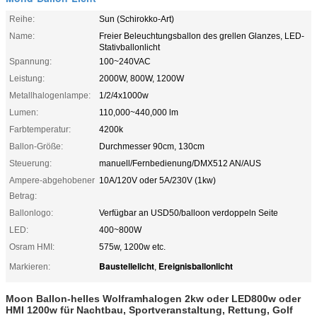
Reihe:
Sun (Schirokko-Art)
Name:
Freier Beleuchtungsballon des grellen Glanzes, LED-
Stativballonlicht
Spannung:
100~240VAC
Leistung:
2000W, 800W, 1200W
Metallhalogenlampe:
1/2/4x1000w
Lumen:
110,000~440,000 lm
Farbtemperatur:
4200k
Ballon-Größe:
Durchmesser 90cm, 130cm
Steuerung:
manuell/Fernbedienung/DMX512 AN/AUS
Ampere-abgehobener
10A/120V oder 5A/230V (1kw)
Betrag:
Ballonlogo:
Verfügbar an USD50/balloon verdoppeln Seite
LED:
400~800W
Osram HMI:
575w, 1200w etc.
Baustellelicht
Ereignisballonlicht
Markieren:
,
Moon Ballon-helles Wolframhalogen 2kw oder LED800w oder
HMI 1200w für Nachtbau, Sportveranstaltung, Rettung, Golf