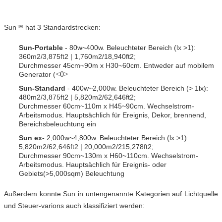
Sun™ hat 3 Standardstrecken:
Sun-Portable
- 80w~400w. Beleuchteter Bereich (lx >1):
360m2/3,875ft2 | 1,760m2/18,940ft2;
Durchmesser 45cm~90m x H30~60cm. Entweder auf mobilem
<0>
Generator (
Sun-Standard
- 400w~2,000w. Beleuchteter Bereich (> 1lx):
480m2/3,875ft2 | 5,820m2/62,646ft2;
Durchmesser 60cm~110m x H45~90cm. Wechselstrom-
Arbeitsmodus. Hauptsächlich für Ereignis, Dekor, brennend,
Bereichsbeleuchtung ein
Sun ex-
2,000w~4,800w. Beleuchteter Bereich (lx >1):
5,820m2/62,646ft2 | 20,000m2/215,278ft2;
Durchmesser 90cm~130m x H60~110cm. Wechselstrom-
Arbeitsmodus. Hauptsächlich für Ereignis- oder
Gebiets(>5,000sqm) Beleuchtung
Außerdem konnte Sun in untengenannte Kategorien auf Lichtquelle
und Steuer-varions auch klassifiziert werden: