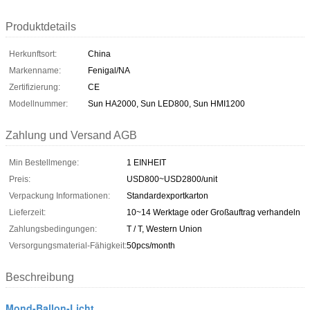
Produktdetails
Herkunftsort:
China
Markenname:
Fenigal/NA
Zertifizierung:
CE
Modellnummer:
Sun HA2000, Sun LED800, Sun HMI1200
Zahlung und Versand AGB
Min Bestellmenge:
1 EINHEIT
Preis:
USD800~USD2800/unit
Verpackung Informationen:
Standardexportkarton
Lieferzeit:
10~14 Werktage oder Großauftrag verhandeln
Zahlungsbedingungen:
T / T, Western Union
Versorgungsmaterial-Fähigkeit:
50pcs/month
Beschreibung
Mond-Ballon-Licht