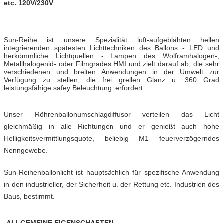
etc. 120V/230V
Sun-Reihe ist unsere Spezialität luft-aufgeblähten hellen
integrierenden spätesten Lichttechniken des Ballons - LED und
herkömmliche Lichtquellen - Lampen des Wolframhalogen-,
Metallhalogenid- oder Filmgrades HMI und zielt darauf ab, die sehr
verschiedenen und breiten Anwendungen in der Umwelt zur
Verfügung zu stellen, die frei grellen Glanz u. 360 Grad
leistungsfähige safey Beleuchtung. erfordert.
Unser Röhrenballonumschlagdiffusor verteilen das Licht
gleichmäßig in alle Richtungen und er genießt auch hohe
Helligkeitsvermittlungsquote, beliebig M1 feuerverzögerndes
Nenngewebe.
Sun-Reihenballonlicht ist hauptsächlich für spezifische Anwendung
in den industrieller, der Sicherheit u. der Rettung etc. Industrien des
Baus, bestimmt.
ALLGEMEINE EIGENSCHAFTEN