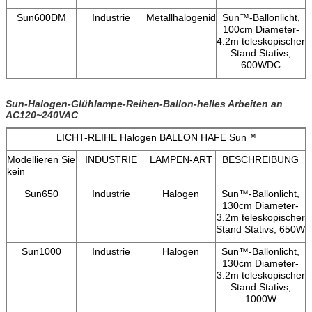
Sun600DM
Industrie
Metallhalogenid
Sun™-Ballonlicht,
100cm Diameter-
4.2m teleskopischer
Stand Stativs,
600WDC
Sun-Halogen-Glühlampe-Reihen-Ballon-helles Arbeiten an
AC120~240VAC
LICHT-REIHE Halogen BALLON HAFE Sun™
Modellieren Sie
INDUSTRIE
LAMPEN-ART
BESCHREIBUNG
kein
Sun650
Industrie
Halogen
Sun™-Ballonlicht,
130cm Diameter-
3.2m teleskopischer
Stand Stativs, 650W
Sun1000
Industrie
Halogen
Sun™-Ballonlicht,
130cm Diameter-
3.2m teleskopischer
Stand Stativs,
1000W