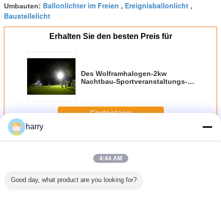
Ballonlichter im Freien
Ereignisballonlicht
Umbauten:
,
,
Baustellelicht
Erhalten Sie den besten Preis für
Des Wolframhalogen-2kw
Nachtbau-Sportveranstaltungs-
Rettungs-Golf Mond-Ballon-des
Licht-800w HMI 1200w
Fortsetzen
harry
Mond-Ballon-Licht
Mehr
4:44 AM
Good day, what product are you looking for?
Muse RGBW
Muse RGBW
Muse RGBW
Decoration
400W Inflatable
Moon Balloon
400W Balloon
Inflatable Lighting
LED Light Create
Light 800W,
Light Versatile
Ball 400W RGB
a Stunning Event
54,000LM to Light
Lighting for All
White Light