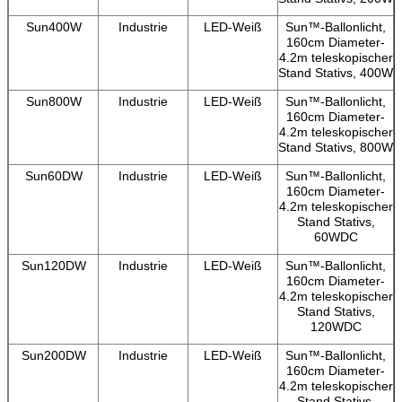
Sun400W
Industrie
LED-Weiß
Sun™-Ballonlicht,
160cm Diameter-
4.2m teleskopischer
Stand Stativs, 400W
Sun800W
Industrie
LED-Weiß
Sun™-Ballonlicht,
160cm Diameter-
4.2m teleskopischer
Stand Stativs, 800W
Sun60DW
Industrie
LED-Weiß
Sun™-Ballonlicht,
160cm Diameter-
4.2m teleskopischer
Stand Stativs,
60WDC
Sun120DW
Industrie
LED-Weiß
Sun™-Ballonlicht,
160cm Diameter-
4.2m teleskopischer
Stand Stativs,
120WDC
Hinterlass eine Nachricht
Sun200DW
Industrie
LED-Weiß
Sun™-Ballonlicht,
160cm Diameter-
Wir rufen Sie bald zurück!
4.2m teleskopischer
Stand Stativs,