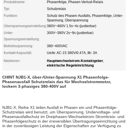
Produktname:
Phasenfolge, Phasen-Verlust-Relais
Typ:
Schutzrelais
Funktion:
Schutz des Phasen-Ausfalls, Phasenfolge, Unter-
Spannung, Überspannung
Überspannungseinstellung:
380V~460V 1.5s~4s (justierbar)
Unter-
300V~380V 2s~9s (justierbar)
Spannungseinstellung:
Betriebsspannung:
380~400VAC
Kontakt-Kapazität:
Ue/Ie: AC-15 380V/0.47A, Ith: 3A
Hauptwechselstrom-Kontaktgeber
Markieren:
,
elektrische Regeleinrichtung
CHINT NJB1-X, über-/Unter-Spannung X1 Phasenfolge-
Phasenausfall Schutzrelais das für Wechselstrommotor,
lockern 3-phasiges 380-400V auf
NJB1-X, Reihe X1 teilen Ausfall in Phasen ein und Phasenfolge-
Schutzrelais wird benutzt, um Überspannung, Undervoltage- und
Phasenausfallschutz im Dreiphasen-Wechselstrom-Stromkreis- und
Phasenfolgeschutz in der irreversiblen Übertragungseinrichtung und
in der zuverlässigen Leistung der Eigenschaften zur Verfügung zu