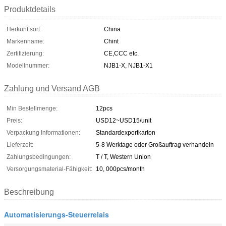
Produktdetails
Herkunftsort:
China
Markenname:
Chint
Zertifizierung:
CE,CCC etc.
Modellnummer:
NJB1-X, NJB1-X1
Zahlung und Versand AGB
Min Bestellmenge:
12pcs
Preis:
USD12~USD15/unit
Verpackung Informationen:
Standardexportkarton
Lieferzeit:
5-8 Werktage oder Großauftrag verhandeln
Zahlungsbedingungen:
T / T, Western Union
Versorgungsmaterial-Fähigkeit:
10, 000pcs/month
Beschreibung
Automatisierungs-Steuerrelais