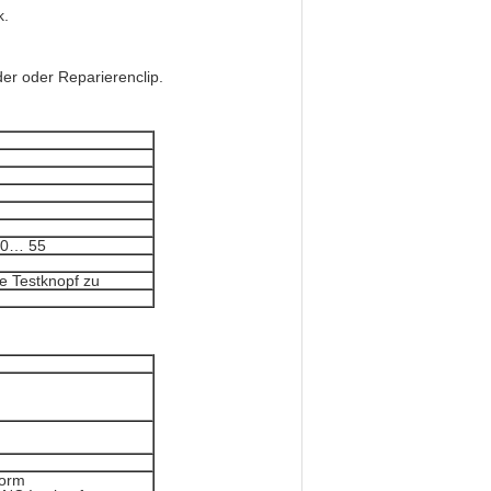
k.
der oder Reparierenclip.
-40… 55
e Testknopf zu
form