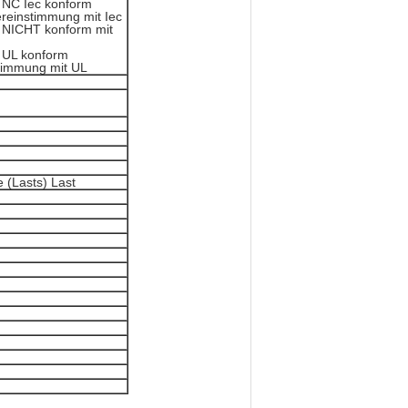
 NC Iec konform
ereinstimmung mit Iec
) NICHT konform mit
) UL konform
stimmung mit UL
 (Lasts) Last