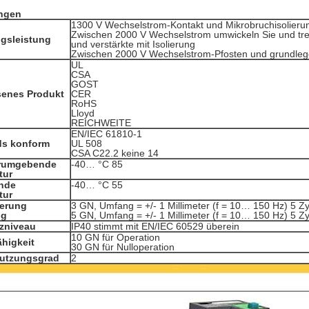
ngen
1300 V Wechselstrom-Kontakt und Mikrobruchisolieru
Zwischen 2000 V Wechselstrom umwickeln Sie und tre
ngsleistung
und verstärkte mit Isolierung
Zwischen 2000 V Wechselstrom-Pfosten und grundlege
UL
CSA
GOST
senes Produkt
CER
RoHS
Lloyd
REICHWEITE
EN/IEC 61810-1
ds konform
UL 508
CSA C22.2 keine 14
rumgebende
-40… °C 85
tur
nde
-40… °C 55
tur
terung
3 GN, Umfang = +/- 1 Millimeter (f = 10… 150 Hz) 5 Zyk
ig
5 GN, Umfang = +/- 1 Millimeter (f = 10… 150 Hz) 5 Zy
tzniveau
IP40 stimmt mit EN/IEC 60529 überein
10 GN für Operation
higkeit
30 GN für Nulloperation
utzungsgrad
2