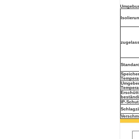
Umgebu
Isolieru
zugelas
Standar
Speiche
Tempera
Umgebe
Tempera
Erschüt
beständ
IP-Schu
Schlagzä
Verschm