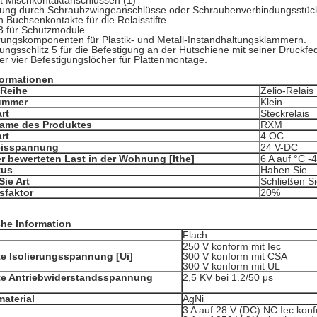
t Mischkontaktanschlüssen (1)
dung durch Schraubzwingeanschlüsse oder Schraubenverbindungsstüc
n Buchsenkontakte für die Relaisstifte.
3 für Schutzmodule.
rungskomponenten für Plastik- und Metall-Instandhaltungsklammern.
rungsschlitz 5 für die Befestigung an der Hutschiene mit seiner Druckfe
er vier Befestigungslöcher für Plattenmontage.
ormationen
-Reihe
Zelio-Relais
ummer
Klein
rt
Steckrelais
Name des Produktes
RXM
rt
4 OC
eisspannung
24 V-DC
r bewerteten Last in der Wohnung [Ithe]
6 A auf °C 
tus
Haben Sie
Sie Art
Schließen Si
sfaktor
20%
che Information
Flach
250 V konform mit Iec
e Isolierungsspannung [Ui]
300 V konform mit CSA
300 V konform mit UL
te Antriebwiderstandsspannung
2,5 KV bei 1.2/50 μs
aterial
AgNi
3 A auf 28 V (DC) NC Iec kon