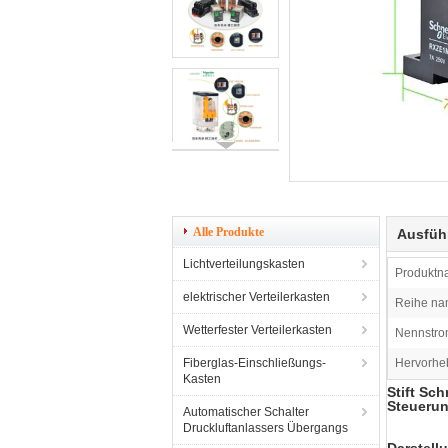
Alle Produkte
Ausfüh
Lichtverteilungskasten
Produktn
elektrischer Verteilerkasten
Reihe na
Wetterfester Verteilerkasten
Nennstro
Fiberglas-Einschließungs-
Hervorhe
Kasten
Stift Sch
Steueru
Automatischer Schalter
Druckluftanlassers Übergangs