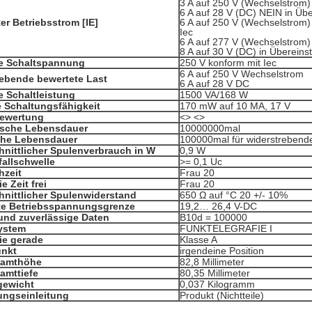
3 A auf 250 V (Wechselstrom)
6 A auf 28 V (DC) NEIN in Üb
er Betriebsstrom [IE]
6 A auf 250 V (Wechselstrom
Iec
6 A auf 277 V (Wechselstrom
8 A auf 30 V (DC) in Überein
e Schaltspannung
250 V konform mit Iec
6 A auf 250 V Wechselstrom
ebende bewertete Last
6 A auf 28 V DC
 Schaltleistung
1500 VA/168 W
 Schaltungsfähigkeit
170 mW auf 10 MA, 17 V
bewertung
<> <>
sche Lebensdauer
10000000mal
sche Lebensdauer
100000mal für widerstrebende
nittlicher Spulenverbrauch in W
0,9 W
allschwelle
>
= 0,1 Uc
hzeit
Frau 20
e Zeit frei
Frau 20
nittlicher Spulenwiderstand
650 Ω auf °C 20 +/- 10%
te Betriebsspannungsgrenze
19,2… 26,4 V-DC
und zuverlässige Daten
B10d = 100000
ystem
FUNKTELEGRAFIE I
ie gerade
Klasse A
unkt
irgendeine Position
samthöhe
82,8 Millimeter
amttiefe
80,35 Millimeter
gewicht
0,037 Kilogramm
ungseinleitung
Produkt (Nichtteile)