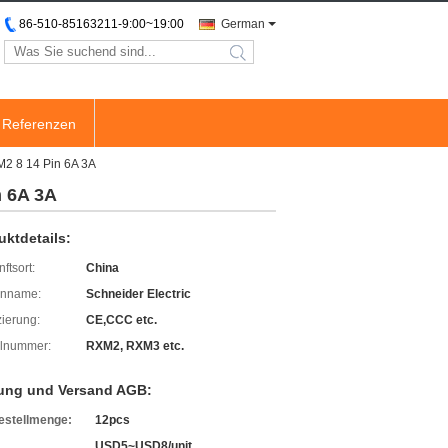
86-510-85163211-9:00~19:00
German
search
Referenzen
XM2 8 14 Pin 6A 3A
n 6A 3A
uktdetails:
ftsort:
China
enname:
Schneider Electric
izierung:
CE,CCC etc.
lnummer:
RXM2, RXM3 etc.
ung und Versand AGB:
estellmenge:
12pcs
USD5~USD8/unit