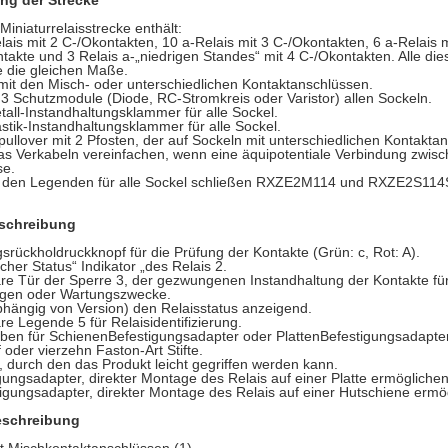
ung der Strecke
iniaturrelaisstrecke enthält:
lais mit 2 C-/Okontakten, 10 a-Relais mit 3 C-/Okontakten, 6 a-Relais m
takte und 3 Relais a-„niedrigen Standes“ mit 4 C-/Okontakten. Alle die
 die gleichen Maße.
mit den Misch- oder unterschiedlichen Kontaktanschlüssen.
Schutzmodule (Diode, RC-Stromkreis oder Varistor) allen Sockeln.
tall-Instandhaltungsklammer für alle Sockel.
astik-Instandhaltungsklammer für alle Sockel.
pullover mit 2 Pfosten, der auf Sockeln mit unterschiedlichen Kontakt
s Verkabeln vereinfachen, wenn eine äquipotentiale Verbindung zwisch
se.
in den Legenden für alle Sockel schließen RXZE2M114 und RXZE2S114
schreibung
gsrückholdruckknopf für die Prüfung der Kontakte (Grün: c, Rot: A).
her Status“ Indikator „des Relais 2.
re Tür der Sperre 3, der gezwungenen Instandhaltung der Kontakte fü
lgen oder Wartungszwecke.
hängig von Version) den Relaisstatus anzeigend.
re Legende 5 für Relaisidentifizierung.
rben für SchienenBefestigungsadapter oder PlattenBefestigungsadapte
f oder vierzehn Faston-Art Stifte.
, durch den das Produkt leicht gegriffen werden kann.
gungsadapter, direkter Montage des Relais auf einer Platte ermögliche
igungsadapter, direkter Montage des Relais auf einer Hutschiene ermö
eschreibung