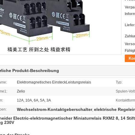
Verpa
Infor
Liefer
Zahlu
Verso
Fähigk
Kon
rliche Produkt-Beschreibung
ame:
Elektromagnetisches EinsteckLeistungsrelais
Typ:
me1:
Zelio
Spulen-Volt
m:
12A, 10A, 6A, 5A, 3A
Kontaktform
Wechselstrom-Kontaktgeberschalter
elektrische Regelei
ben:
,
neider Electric-elektromagnetischer Miniaturrelais RXM2 8, 14 Stift
ng 230V