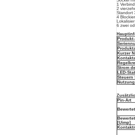
Sockel mi
1 Verbin
2 vierzeh
Standort 
4 Blockie
Lokalisie
6 zwei od
Hauptinf
Produkt
Serienn
Produkta
Kurzer 
Kontakta
Regelkr
Strom de
LED-Sta
Steuern 
Nutzung
Zusätzli
Pin-Art
Bewertet
Bewerte
[Uimp]
Kontaktm