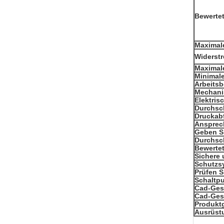
Bewertet
Maximal
Widerstr
Maximale
Minimale
Arbeits
Mechani
Elektri
Durchsch
Druckabf
Ansprec
Geben Si
Durchsch
Bewerte
Sichere 
Schutzs
Prüfen S
Schaltp
Cad-Ge
Cad-Ges
Produkt
Ausrüst