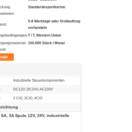
ckung
Standardexportkarton
mationen:
5-8 Werktage oder Großauftrag
zeit:
verhandeln
ngsbedingungen:
T / T, Western Union
rgungsmaterial-
100.000 Stück / Monat
eit:
takt
Industrielle Steuerkomponenten
:
DC12V, DC24V, AC230V
:
2 C/O, 3C/O, 4C/O
nrichtung
 6A, 3A Spule 12V, 24V, industrielle