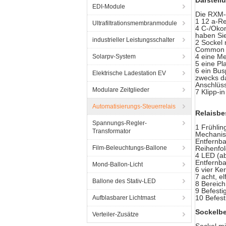
Darstell
EDI-Module
Die RXM-M
1 12 a-Re
Ultrafiltrationsmembranmodule
4 C-/Okon
haben Sie
industrieller Leistungsschalter
2 Sockel 
Common 3 
4 eine Me
Solarpv-System
5 eine Pl
6 ein Bus
Elektrische Ladestation EV
zwecks da
Anschlüs
Modulare Zeitglieder
7 Klipp-
Automatisierungs-Steuerrelais
Relaisbe
Spannungs-Regler-
1 Frühlin
Transformator
Mechanisc
Entfernba
Film-Beleuchtungs-Ballone
Reihenfo
4 LED (ab
Entfernba
Mond-Ballon-Licht
6 vier Ke
7 acht, el
Ballone des Stativ-LED
8 Bereich
9 Befesti
10 Befest
Aufblasbarer Lichtmast
Sockelb
Verteiler-Zusätze