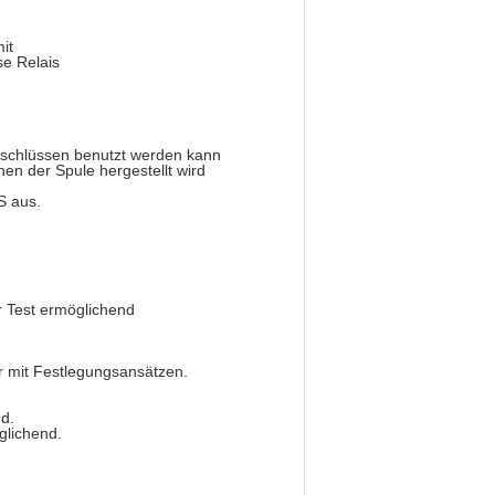
it
se Relais
anschlüssen benutzt werden kann
en der Spule hergestellt wird
S aus.
r Test ermöglichend
r mit Festlegungsansätzen.
nd.
glichend.