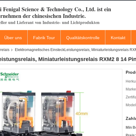
 Fenigal Science & Technology Co., Ltd. ist ein
rnehmen der chinesischen Industrie.
eller und Lieferant von Industrie- und Lichtprodukten
Über uns
Fabrik Tour
Qualitätskontrolle
Kontakt
relais
Elektromagnetisches EinsteckLeistungsrelais, Miniaturleistungsrelais R
stungsrelais, Miniaturleistungsrelais RXM2 8 14 Pi
Prod
Herkun
Mark
Zertif
Model
Zahl
Min B
Preis: