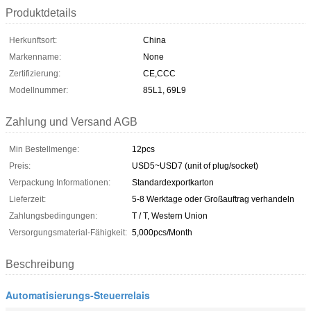
Produktdetails
Herkunftsort:
China
Markenname:
None
Zertifizierung:
CE,CCC
Modellnummer:
85L1, 69L9
Zahlung und Versand AGB
Min Bestellmenge:
12pcs
Preis:
USD5~USD7 (unit of plug/socket)
Verpackung Informationen:
Standardexportkarton
Lieferzeit:
5-8 Werktage oder Großauftrag verhandeln
Zahlungsbedingungen:
T / T, Western Union
Versorgungsmaterial-Fähigkeit:
5,000pcs/Month
Beschreibung
Automatisierungs-Steuerrelais