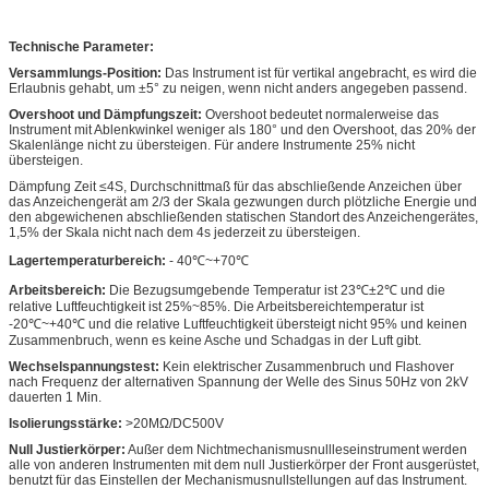
Technische Parameter:
Versammlungs-Position:
Das Instrument ist für vertikal angebracht, es wird die
Erlaubnis gehabt, um ±5° zu neigen, wenn nicht anders angegeben passend.
Overshoot und Dämpfungszeit:
Overshoot bedeutet normalerweise das
Instrument mit Ablenkwinkel weniger als 180° und den Overshoot, das 20% der
Skalenlänge nicht zu übersteigen. Für andere Instrumente 25% nicht
übersteigen.
Dämpfung Zeit ≤4S, Durchschnittmaß für das abschließende Anzeichen über
das Anzeichengerät am 2/3 der Skala gezwungen durch plötzliche Energie und
den abgewichenen abschließenden statischen Standort des Anzeichengerätes,
1,5% der Skala nicht nach dem 4s jederzeit zu übersteigen.
Lagertemperaturbereich:
- 40℃~+70℃
Arbeitsbereich:
Die Bezugsumgebende Temperatur ist 23℃±2℃ und die
relative Luftfeuchtigkeit ist 25%~85%. Die Arbeitsbereichtemperatur ist
-20℃~+40℃ und die relative Luftfeuchtigkeit übersteigt nicht 95% und keinen
Zusammenbruch, wenn es keine Asche und Schadgas in der Luft gibt.
Wechselspannungstest:
Kein elektrischer Zusammenbruch und Flashover
nach Frequenz der alternativen Spannung der Welle des Sinus 50Hz von 2kV
dauerten 1 Min.
Isolierungsstärke:
>20MΩ/DC500V
Null Justierkörper:
Außer dem Nichtmechanismusnullleseinstrument werden
alle von anderen Instrumenten mit dem null Justierkörper der Front ausgerüstet,
benutzt für das Einstellen der Mechanismusnullstellungen auf das Instrument.