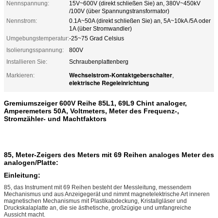
Nennspannung:
15V~600V (direkt schließen Sie) an, 380V~450kV
/100V (über Spannungstransformator)
Nennstrom:
0.1A~50A (direkt schließen Sie) an, 5A~10kA /5A oder
1A (über Stromwandler)
Umgebungstemperatur:
-25~75 Grad Celsius
Isolierungsspannung:
800V
Installieren Sie:
Schraubenplattenberg
Wechselstrom-Kontaktgeberschalter
Markieren:
,
elektrische Regeleinrichtung
Gremiumszeiger 600V Reihe 85L1, 69L9 Chint analoger,
Amperemeters 50A, Voltmeters, Meter des Frequenz-,
Stromzähler- und Machtfaktors
85,
Meter-Zeigers des Meters mit
69
Reihen analoges Meter des
analogen/Platte:
Einleitung:
85, das Instrument mit 69 Reihen besteht der Messleitung, messendem
Mechanismus und aus Anzeigegerät und nimmt magnetelektrische Art inneren
magnetischen Mechanismus mit Plastikabdeckung, Kristallgläser und
Druckskalaplatte an, die sie ästhetische, großzügige und umfangreiche
Aussicht macht.