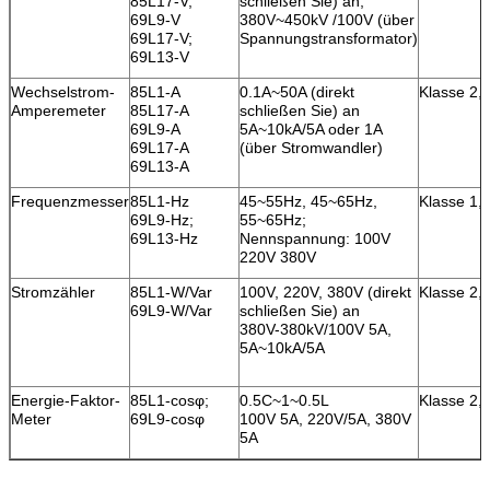
85L17-V;
schließen Sie) an,
69L9-V
380V~450kV /100V (über
69L17-V;
Spannungstransformator)
69L13-V
Wechselstrom-
85L1-A
0.1A~50A (direkt
Klasse 2,
Amperemeter
85L17-A
schließen Sie) an
69L9-A
5A~10kA/5A oder 1A
69L17-A
(über Stromwandler)
69L13-A
Frequenzmesser
85L1-Hz
45~55Hz, 45~65Hz,
Klasse 1,
69L9-Hz;
55~65Hz;
69L13-Hz
Nennspannung: 100V
220V 380V
Stromzähler
85L1-W/Var
100V, 220V, 380V (direkt
Klasse 2,
69L9-W/Var
schließen Sie) an
380V-380kV/100V 5A,
5A~10kA/5A
Energie-Faktor-
85L1-cosφ;
0.5C~1~0.5L
Klasse 2,
Meter
69L9-cosφ
100V 5A, 220V/5A, 380V
5A