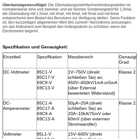
Überlastungsmessflügel:
Die Überlastungsmehrfachverbindungsstellen ist
normalerweise eine und zweimal, und wir können Sonderangebot für 1,5mal,
die Überlastung mit 1,5mal, mit 3mal, mit 4mal, mit 5mal und mit 6mal
entsprechend dem Bedarf des Benutzers zur Verfügung stellen. Seine Funktion
ist, den kurzzeitigen allgemeinen Wert des current> Nennstroms anzuzeigen,
um das Instrument zum Beispiel den Anfangsstrom zu schützen, wenn der
Electromotor beginnt.
Spezifikation und Genauigkeit:
Einzelteil
Spezifikation
Messbereich
Genauigke
Grad
DC-Voltmeter
85C1-V
1V~750V (direkt
Klasse 2,
85C17-V
schließen Sie) an,
69C9-V
450V~450kV/1mA or5mA
69C13-V
(über External
bewerteten Widerstand)
DC-
85C1-A
50μA~20A (direkt
Klasse 2,
Amperemeter
85C17-A
schließen Sie) an
69C9-A
20A~10kA/75mV oder
69C13-A
60mV (über externen
Stromwandler)
Voltmeter
85L1-V
15V~600V (direkt