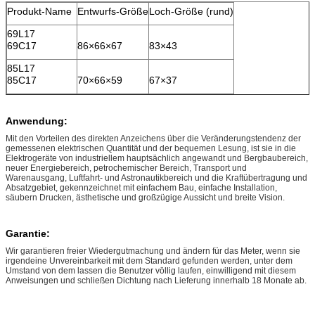
Produkt-Name
Entwurfs-Größe
Loch-Größe (rund)
69L17
69C17
86×66×67
83×43
85L17
85C17
70×66×59
67×37
Anwendung:
Mit den Vorteilen des direkten Anzeichens über die Veränderungstendenz der
gemessenen elektrischen Quantität und der bequemen Lesung, ist sie in die
Elektrogeräte von industriellem hauptsächlich angewandt und Bergbaubereich,
neuer Energiebereich, petrochemischer Bereich, Transport und
Warenausgang, Luftfahrt- und Astronautikbereich und die Kraftübertragung und
Absatzgebiet, gekennzeichnet mit einfachem Bau, einfache Installation,
säubern Drucken, ästhetische und großzügige Aussicht und breite Vision.
Garantie:
Wir garantieren freier Wiedergutmachung und ändern für das Meter, wenn sie
irgendeine Unvereinbarkeit mit dem Standard gefunden werden, unter dem
Umstand von dem lassen die Benutzer völlig laufen, einwilligend mit diesem
Anweisungen und schließen Dichtung nach Lieferung innerhalb 18 Monate ab.