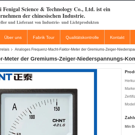
 Fenigal Science & Technology Co., Ltd. ist ein
rnehmen der chinesischen Industrie.
eller und Lieferant von Industrie- und Lichtprodukten
Über uns
Fabrik Tour
Qualitätskontrolle
Kontakt
relais
Analoges Frequenz-Macht-Faktor-Meter der Gremiums-Zeiger-Nieders
or-Meter der Gremiums-Zeiger-Niederspannungs-Ko
Prod
Herkun
Mark
Zertif
Model
Zahl
Min B