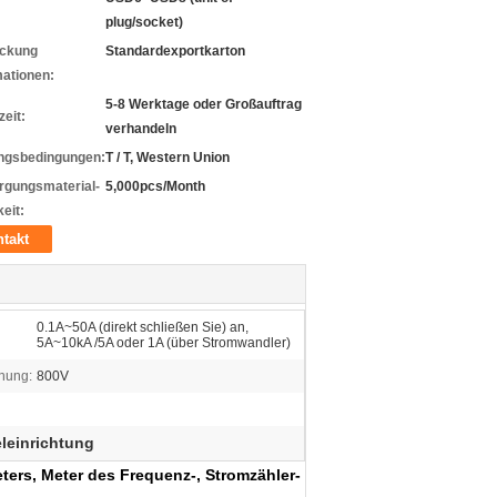
plug/socket)
ckung
Standardexportkarton
mationen:
5-8 Werktage oder Großauftrag
zeit:
verhandeln
ngsbedingungen:
T / T, Western Union
rgungsmaterial-
5,000pcs/Month
eit:
takt
0.1A~50A (direkt schließen Sie) an,
5A~10kA /5A oder 1A (über Stromwandler)
nung:
800V
eleinrichtung
ers, Meter des Frequenz-, Stromzähler-