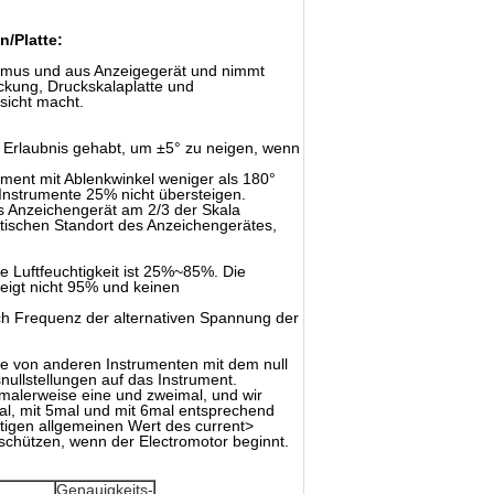
n/Platte:
smus und aus Anzeigegerät und nimmt
ckung, Druckskalaplatte und
sicht macht.
ie Erlaubnis gehabt, um ±5° zu neigen, wenn
ment mit Ablenkwinkel weniger als 180°
Instrumente 25% nicht übersteigen.
s Anzeichengerät am 2/3 der Skala
ischen Standort des Anzeichengerätes,
Luftfeuchtigkeit ist 25%~85%. Die
teigt nicht 95% und keinen
h Frequenz der alternativen Spannung der
e von anderen Instrumenten mit dem null
nullstellungen auf das Instrument.
malerweise eine und zweimal, und wir
al, mit 5mal und mit 6mal entsprechend
itigen allgemeinen Wert des current>
chützen, wenn der Electromotor beginnt.
Genauigkeits-