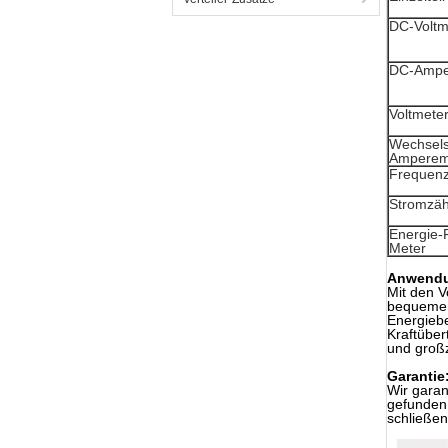
DC-Voltm
DC-Ampe
Voltmete
Wechsels
Amperem
Frequen
Stromzäh
Energie-
Meter
Anwend
Mit den V
bequemen 
Energiebe
Kraftüber
und großz
Garantie
Wir garan
gefunden 
schließen