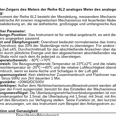
ter-Zeigers des Meters der Reihe 6L2 analoges Meter des analoge
ng:
strument der Reihe 6L2 besteht der Messleitung, messendem Mechani
ktrische Art inneren magnetischen Mechanismus mit feuerfester Abde
lasabdeckung an, die sie ästhetische, großzügige und umfangreiche Aus
her Parameter:
ungs-Position:
Das Instrument ist für vertikal angebracht, es wird d
ders angegeben passend.
ot und Dämpfungszeit:
Overshoot bedeutet normalerweise das Instru
vershoot, das 20% der Skalenlänge nicht zu übersteigen. Für andere 
 Zeit ≤4S, Durchschnittmaß für das abschließende Anzeichen über da
n durch plötzliche Energie und den abgewichenen abschließenden stat
Skala nicht nach dem 4s jederzeit zu übersteigen.
peraturbereich:
- 40℃~+70℃
ereich:
Die Bezugsumgebende Temperatur ist 23℃±2℃ und die relative 
reichtemperatur ist -20℃~+40℃ und die relative Luftfeuchtigkeit übers
bruch, wenn es keine Asche und Schadgas in der Luft gibt.
spannungstest:
Kein elektrischer Zusammenbruch und Flashover nac
 Sinus 50Hz von 2kV dauerten 1 Min.
ngsstärke:
>20MΩ/DC500V
ierkörper:
Außer dem Nichtmechanismusnullleseinstrument werden all
rper der Front ausgerüstet, benutzt für das Einstellen der Mechanismus
ungsmessflügel:
Die Überlastungsmehrfachverbindungsstellen ist nor
nderangebot für 1,5mal, die Überlastung mit 1,5mal, mit 3mal, mit 4m
f des Benutzers zur Verfügung stellen. Seine Funktion ist, den kurzze
s anzuzeigen, um das Instrument zum Beispiel den Anfangsstrom zu s
ation und Genauigkeit
Spezifikation
Messbereich