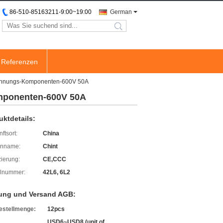
86-510-85163211-9:00~19:00
German
search
Referenzen
pannungs-Komponenten-600V 50A
mponenten-600V 50A
uktdetails:
ftsort:
China
enname:
Chint
izierung:
CE,CCC
lnummer:
42L6, 6L2
ung und Versand AGB:
estellmenge:
12pcs
USD6~USD8 (unit of