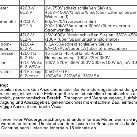
eter
42C3-V
1V~750V (direkt schließen Sie) an,
6C2-V
450V~450kV/1mA or/5mA (über External bewer
Widerstand)
remeter
42C3-A
50μA~20A (verweisen Sie)
6C2-A
20A~10kA/75mV oder 60mV (über externen
Stromwandler)
r
42L6-V
15V~600V (direkt schließen Sie) an, 380V~450
6L2-V
/100V (über Spannungstransformator)
trom-
42L6-A
0.1A~50A (direkt schließen Sie) an
eter
6L2-A
5A~10kA /5A oder 1A (über Stromwandler)
zmesser
42L6-Hz
45~55Hz, 45~65Hz, 55~65Hz,
6L2-Hz
Nennspannung: 100V 220V 380V
ler
42L6-W/Var
100V, 220V, 380V 380V-380kV/100V 5A, 5A~1
6L2-W/Var
Faktor-
42L6-cosφ
0.5C~1~0.5L
6L2-cosφ
100V/5A, 220V/5A, 380V 5A
ung:
orteilen des direkten Anzeichens über die Veränderungstendenz der g
Lesung, ist sie in die Elektrogeräte von industriellem hauptsächlich
reich, petrochemischer Bereich, Transport und Warenausgang, Luftfahr
tragung und Absatzgebiet, gekennzeichnet mit einfachem Bau, einfache 
ügige Aussicht und breite Vision.
:
tieren freier Wiedergutmachung und ändern für das Meter, wenn sie i
werden, unter dem Umstand von dem lassen die Benutzer völlig laufen
 Dichtung nach Lieferung innerhalb 18 Monate ab.