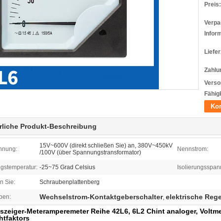
Preis:
Verpa
Infor
Liefer
Zahlu
Verso
Fähigk
Kon
rliche Produkt-Beschreibung
15V~600V (direkt schließen Sie) an, 380V~450kV
nnung:
Nennstrom:
/100V (über Spannungstransformator)
stemperatur:
-25~75 Grad Celsius
Isolierungsspan
en Sie:
Schraubenplattenberg
Wechselstrom-Kontaktgeberschalter
elektrische Reg
ben:
,
zeiger-Meteramperemeter Reihe 42L6, 6L2 Chint analoger, Voltmet
tfaktors