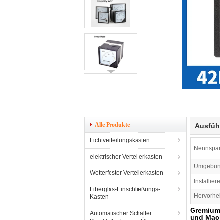
Alle Produkte
Ausfüh
Lichtverteilungskasten
Nennspa
elektrischer Verteilerkasten
Umgebung
Wetterfester Verteilerkasten
Installier
Fiberglas-Einschließungs-
Hervorhe
Kasten
Gremiums
Automatischer Schalter
und Mach