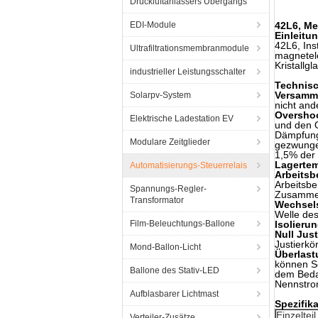
Druckluftanlassers Übergangs
EDI-Module
42L6, Me
Einleitu
42L6, In
Ultrafiltrationsmembranmodule
magnetele
Kristallg
industrieller Leistungsschalter
Technisc
Versamml
Solarpv-System
nicht an
Oversho
Elektrische Ladestation EV
und den O
Dämpfung
Modulare Zeitglieder
gezwunge
1,5% der 
Lagertem
Automatisierungs-Steuerrelais
Arbeitsb
Arbeitsbe
Spannungs-Regler-
Zusammen
Transformator
Wechsel
Welle des
Film-Beleuchtungs-Ballone
Isolieru
Null Just
Justierkö
Mond-Ballon-Licht
Überlast
können So
Ballone des Stativ-LED
dem Bedar
Nennstrom
Aufblasbarer Lichtmast
Spezifik
Einzelteil
Verteiler-Zusätze