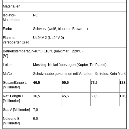
Materialien
Isolator-
PC
Materialien
Farbe
Schwarz (weiß, blau, rot, Brown,…)
Flamme
UL94V-2 (UL94V-0)
verzögerter Grad
Betriebstemperatur
-40℃+110℃ (maximal: +220℃)
[℃]
Leiter
Messing, Nickel überzogen (Kupfer, Tin Plated)
Maße
Schutzhaube gekommen mit Verteilern für freies. Kein Markier
Gesamtlänge L
46,5
55,5
73,5
128,5
[Millimeter]
Ref. Length L1
36,5
45,5
63,5
118,0
[Millimeter]
Gap A [Millimeter]
7,0
Neigung B
9,0
[Millimeter]