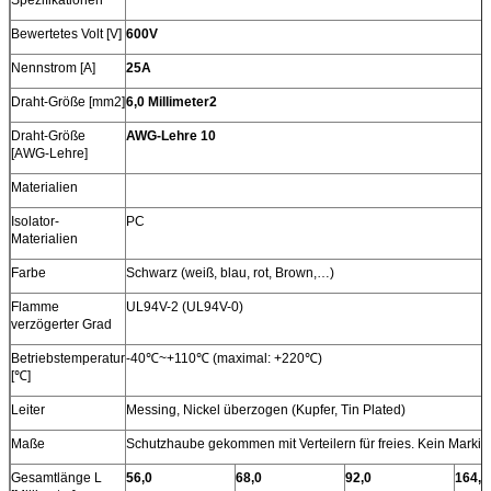
Bewertetes Volt [V]
600V
Nennstrom [A]
25A
Draht-Größe [mm2]
6,0 Millimeter2
Draht-Größe
AWG-Lehre 10
[AWG-Lehre]
Materialien
Isolator-
PC
Materialien
Farbe
Schwarz (weiß, blau, rot, Brown,…)
Flamme
UL94V-2 (UL94V-0)
verzögerter Grad
Betriebstemperatur
-40℃~+110℃ (maximal: +220℃)
[℃]
Leiter
Messing, Nickel überzogen (Kupfer, Tin Plated)
Maße
Schutzhaube gekommen mit Verteilern für freies. Kein Markier
Gesamtlänge L
56,0
68,0
92,0
164,0