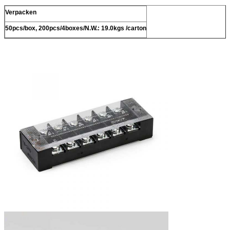
Verpacken
50pcs/box, 200pcs/4boxes/N.W.: 19.0kgs /carton