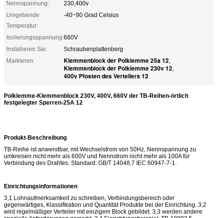
Nennspannung:
230,400v
Umgebende
-40~90 Grad Celsius
Temperatur:
Isolierungsspannung:
660V
Installieren Sie:
Schraubenplattenberg
Klemmenblock der Polklemme 25a 12
Markieren:
,
Klemmenblock der Polklemme 230v 12
,
400v Pfosten des Verteilers 12
Polklemme-Klemmenblock 230V, 400V, 660V der TB-Reihen-örtlich
festgelegter Sperren-25A 12
Produkt-Beschreibung
TB-Reihe ist anwendbar, mit Wechselstrom von 50Hz, Nennspannung zu
umkreisen nicht mehr als 600V und Nennstrom nicht mehr als 100A für
Verbindung des Drahtes. Standard: GB/T 14048,7 IEC 60947-7-1.
Einrichtungsinformationen
3,1 Lohnaufmerksamkeit zu schreiben, Verbindungsbereich oder
gegenwärtiges, Klassifikation und Quantität Produkte bei der Einrichtung. 3,2
wird regelmäßiger Verteiler mit einzigem Block gebildet. 3,3 werden andere