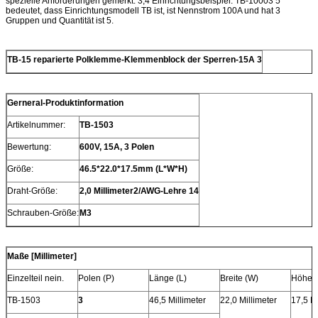
spezielle Anforderungen gemerkt. 3,4 Einrichtungsbeispiel: TB-10003 5
bedeutet, dass Einrichtungsmodell TB ist, ist Nennstrom 100A und hat 3
Gruppen und Quantität ist 5.
TB-15 reparierte Polklemme-Klemmenblock der Sperren-15A 3
Gerneral-Produktinformation
Artikelnummer:
TB-1503
Bewertung:
600V, 15A, 3 Polen
Größe:
46.5*22.0*17.5mm (L*W*H)
Draht-Größe:
2,0 Millimeter2/AWG-Lehre 14
Schrauben-Größe:
M3
Maße [Millimeter]
Einzelteil nein.
Polen (P)
Länge (L)
Breite (W)
Höhe (
TB-1503
3
46,5 Millimeter
22,0 Millimeter
17,5 Mi