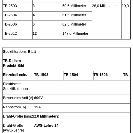
TB-2503
3
50,5 Millimeter
28,0 Millimeter
19,0 Mi
TB-2504
4
61,5 Millimeter
TB-2506
6
82,5 Millimeter
TB-2512
12
147,0 Millimeter
Spezifikations-Blatt
TB-Reihen-
Produkt-Bild
Einzelteil nein.
TB-1503
TB-1504
TB-1506
TB-1
Elektrische
Spezifikationen
Bewertetes Volt [V]
600V
Nennstrom [A]
15A
Draht-Größe [mm2]
2,0 Millimeter2
Draht-Größe
AWG-Lehre 14
[AWG-Lehre]