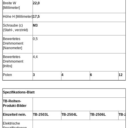
Breite W
22,0
[Millimeter]
Höhe H [Millimeter]
17,5
Schraube (c)
M3
(Stahl-, verzinkt)
Bewertetes
0,5
Drehmoment
[Nanometer]
Bewertetes
4,4
Drehmoment
[Inlbs]
Polen
3
4
6
12
Spezifikations-Blatt
TB-Reihen-
Produkt-Bilder
Einzelteil nein.
TB-2503L
TB-2504L
TB-2506L
TB-2
Elektrische
Spezifikationen