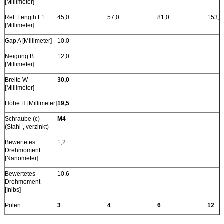
[Millimeter]
Ref. Length L1
45,0
57,0
81,0
153,0
[Millimeter]
Gap A [Millimeter]
10,0
Neigung B
12,0
[Millimeter]
Breite W
30,0
[Millimeter]
Höhe H [Millimeter]
19,5
Schraube (c)
M4
(Stahl-, verzinkt)
Bewertetes
1,2
Drehmoment
[Nanometer]
Bewertetes
10,6
Drehmoment
[Inlbs]
Polen
3
4
6
12