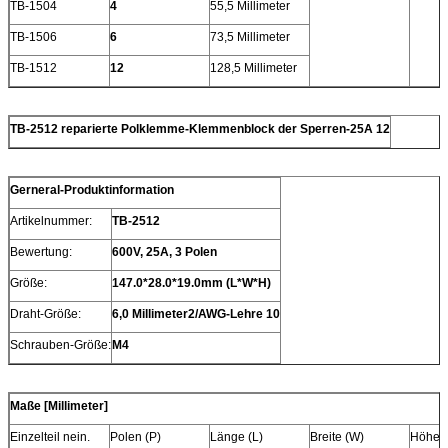
TB-1504
4
55,5 Millimeter
TB-1506
6
73,5 Millimeter
TB-1512
12
128,5 Millimeter
TB-2512 reparierte Polklemme-Klemmenblock der Sperren-25A 12
Gerneral-Produktinformation
Artikelnummer:
TB-2512
Bewertung:
600V, 25A, 3 Polen
Größe:
147.0*28.0*19.0mm (L*W*H)
Draht-Größe:
6,0 Millimeter2/AWG-Lehre 10
Schrauben-Größe:
M4
Maße [Millimeter]
Einzelteil nein.
Polen (P)
Länge (L)
Breite (W)
Höhe (