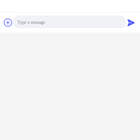
Plaudern
Referenzen
Photo
Video Call
Audio Call
Digital-Multifunktionsmeter
Umbauten:
,
Industrielle Steuertransformatoren
,
Überspannungsschutzgerät
Erhalten Sie den besten Preis für
Industrieller Transformator des