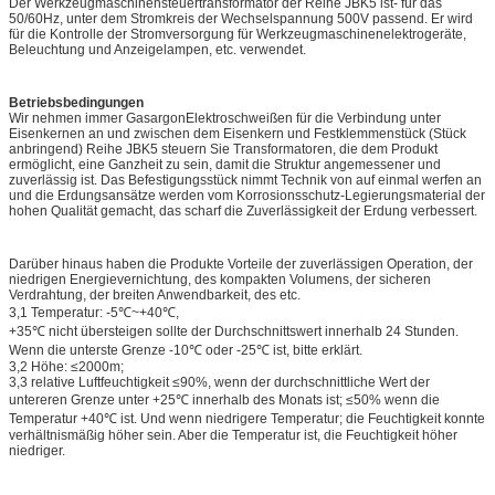
Der Werkzeugmaschinensteuertransformator der Reihe JBK5 ist- für das
50/60Hz, unter dem Stromkreis der Wechselspannung 500V passend. Er wird
für die Kontrolle der Stromversorgung für Werkzeugmaschinenelektrogeräte,
Beleuchtung und Anzeigelampen, etc. verwendet.
Betriebsbedingungen
Wir nehmen immer GasargonElektroschweißen für die Verbindung unter
Eisenkernen an und zwischen dem Eisenkern und Festklemmenstück (Stück
anbringend) Reihe JBK5 steuern Sie Transformatoren, die dem Produkt
ermöglicht, eine Ganzheit zu sein, damit die Struktur angemessener und
zuverlässig ist. Das Befestigungsstück nimmt Technik von auf einmal werfen an
und die Erdungsansätze werden vom Korrosionsschutz-Legierungsmaterial der
hohen Qualität gemacht, das scharf die Zuverlässigkeit der Erdung verbessert.
Darüber hinaus haben die Produkte Vorteile der zuverlässigen Operation, der
niedrigen Energievernichtung, des kompakten Volumens, der sicheren
Verdrahtung, der breiten Anwendbarkeit, des etc.
3,1 Temperatur: -5℃~+40℃,
+35℃ nicht übersteigen sollte der Durchschnittswert innerhalb 24 Stunden.
Wenn die unterste Grenze -10℃ oder -25℃ ist, bitte erklärt.
3,2 Höhe: ≤2000m;
3,3 relative Luftfeuchtigkeit ≤90%, wenn der durchschnittliche Wert der
untereren Grenze unter +25℃ innerhalb des Monats ist; ≤50% wenn die
Temperatur +40℃ ist. Und wenn niedrigere Temperatur; die Feuchtigkeit konnte
verhältnismäßig höher sein. Aber die Temperatur ist, die Feuchtigkeit höher
niedriger.