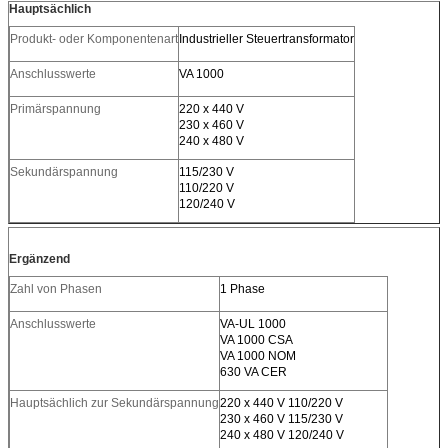
Hauptsächlich
Produkt- oder Komponentenart
Industrieller Steuertransformator
Anschlusswerte
VA 1000
Primärspannung
220 x 440 V
230 x 460 V
240 x 480 V
Sekundärspannung
115/230 V
110/220 V
120/240 V
Ergänzend
Zahl von Phasen
1 Phase
Anschlusswerte
VA-UL 1000
VA 1000 CSA
VA 1000 NOM
630 VA CER
Hauptsächlich zur Sekundärspannung
220 x 440 V 110/220 V
230 x 460 V 115/230 V
240 x 480 V 120/240 V