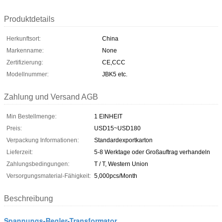
Produktdetails
Herkunftsort:
China
Markenname:
None
Zertifizierung:
CE,CCC
Modellnummer:
JBK5 etc.
Zahlung und Versand AGB
Min Bestellmenge:
1 EINHEIT
Preis:
USD15~USD180
Verpackung Informationen:
Standardexportkarton
Lieferzeit:
5-8 Werktage oder Großauftrag verhandeln
Zahlungsbedingungen:
T / T, Western Union
Versorgungsmaterial-Fähigkeit:
5,000pcs/Month
Beschreibung
Spannungs-Regler-Transformator