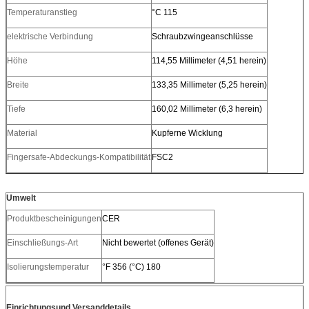
Temperaturanstieg
°C 115
elektrische Verbindung
Schraubzwingeanschlüsse
Höhe
114,55 Millimeter (4,51 herein)
Breite
133,35 Millimeter (5,25 herein)
Tiefe
160,02 Millimeter (6,3 herein)
Material
Kupferne Wicklung
Fingersafe-Abdeckungs-Kompatibilität
FSC2
Umwelt
Produktbescheinigungen
CER
Einschließungs-Art
Nicht bewertet (offenes Gerät)
Isolierungstemperatur
°F 356 (°C) 180
Einrichtungsund Versanddetails