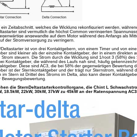
in Zeitabschnitt, welches die Wicklung rekonfiguriert werden, währen
ltastarter sind vermutlich die höchst Common verringerten Spannungss
egenwärtige angewandte auf dem Motor während des Anfangs als Mitte
uf der Stromversorgung zu verringern.
/Deltastarter ist von drei Kontaktgebern, von einem Timer und von eine
ber sind kleiner als der einzelne Kontaktgeber, der in einem direkten au
 Strom steuern. Die Strom durch die Wicklung sind 1/root 3 (58%) des S
wei Kontaktgeber, die während des Laufs nah sind, häufig gekennzeich
aktgeber. Diese sind AC3, die bei 58% der gegenwärtigen Bewertung d
ber ist der Sternkontaktgeber und der trägt nur Sternstrom, während 
 im Stern ist Drittel des Stroms im Delta, also kann dieser Kontaktgeber
r Bewegungsbewertung.
ehen die SternDeltastarterkontrollorgane, die Chint L Schwachs
, 18.5kW, 22kW, 30kW, 37kW zu 45kW an der Ratenspannung AC38