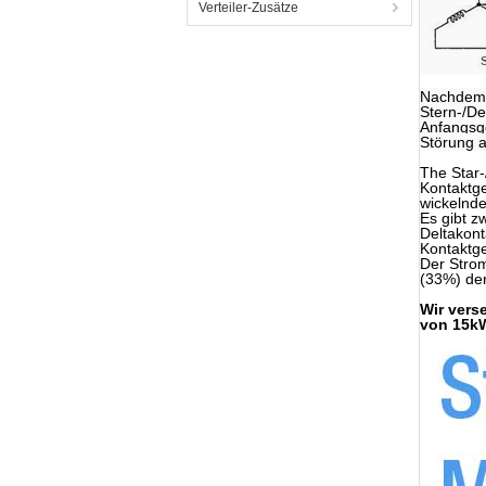
Verteiler-Zusätze
Nachdem e
Stern-/De
Anfangsg
Störung a
The Star-
Kontaktge
wickelnde
Es gibt z
Deltakont
Kontaktge
Der Strom
(33%) de
Wir vers
von 15kW