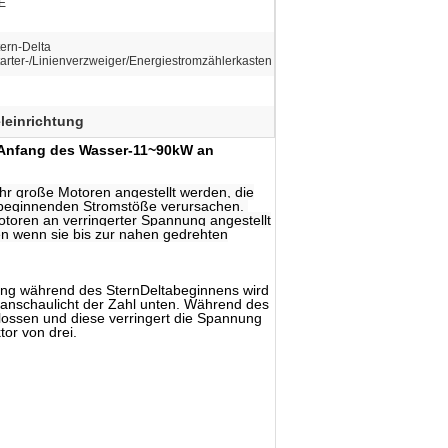
E
tern-Delta
tarter-/Linienverzweiger/Energiestromzählerkasten
leinrichtung
n-Anfang des Wasser-11~90kW an
ehr große Motoren angestellt werden, die
n beginnenden Stromstöße verursachen.
oren an verringerter Spannung angestellt
 wenn sie bis zur nahen gedrehten
rung während des SternDeltabeginnens wird
eranschaulicht der Zahl unten. Während des
ossen und diese verringert die Spannung
or von drei.