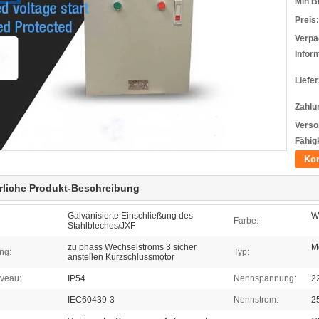
Min B
Preis:
Verpa
Infor
Liefer
Zahlu
Verso
Fähigk
Kon
rliche Produkt-Beschreibung
Galvanisierte Einschließung des
W
Farbe:
Stahlbleches/JXF
zu phass Wechselstroms 3 sicher
M
ng:
Typ:
anstellen Kurzschlussmotor
iveau:
IP54
Nennspannung:
2
IEC60439-3
Nennstrom:
2