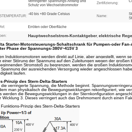
Verringerter Spannungs-Anfang und
C
Zertifizierung:
Schutz von Wechselstrommotor
-40 bis +80 Grade Celsius
S
BSTEMPERATUR:
Name:
S
rt:
Erröten oder Oberfläche
Hauptwechselstrom-Kontaktgeber
elektrische Rege
ben:
,
lta Starter-Motorsteuerungs-Schaltschrank für Pumpen-oder Fa
rter Phase der Spannungs-380V~415V 3
en Induktionsmotoren werden direkt auf Linie, aber angestellt, wenn s
ie einer Störung der Spannung auf den Zuleitungen wegen der große
eginnenden Stromstoß zu begrenzen, werden die großen Induktionsmot
 Spannung der ausreichenden Versorgung wieder angeschlossen haben
igkeit laufen.
s-Prinzip des Stern-Delta-Starters
t die verringerte Spannung, die Methode beginnt. Spannungsverringe
indem man physikalisch die Bewegungswicklungen rekonfiguriert, wie v
 werden die Bewegungswicklungen in der Sternkonfiguration angeschl
r Wicklung 3. Dieses verringert auch das Drehmoment durch einen Fakt
 Funktions-Prinzip des Stern-Delta-Starters