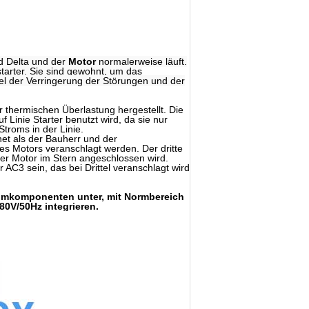
d Delta und der
Motor
normalerweise läuft.
tarter. Sie sind gewohnt, um das
l der Verringerung der Störungen und der
r thermischen Überlastung hergestellt. Die
f Linie Starter benutzt wird, da sie nur
troms in der Linie.
net als der Bauherr und der
es Motors veranschlagt werden. Der dritte
der Motor im Stern angeschlossen wird.
 AC3 sein, das bei Drittel veranschlagt wird
tromkomponenten unter, mit Normbereich
0V/50Hz integrieren.