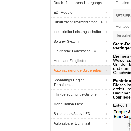
Druckluftanlassers Übergangs
Funktion:
EDI-Module
BETRIE
Ultrafiltrationsmembranmodule
Montage-A
industrieller Leistungsschalter
Hervorhe
Solarpv-System
Stern-De
verringe
Elektrische Ladestation EV
Die meist
Weise, s
Modulare Zeitglieder
Um den b
und dann
Automatisierungs-Steuerrelais
Geschwind
Spannungs-Regler-
Funktion
Dieses is
Transformator
erzielt, 
Beginnens
Film-Beleuchtungs-Ballone
über jede
Mond-Ballon-Licht
Entwurf –
Ballone des Stativ-LED
Aufblasbarer Lichtmast