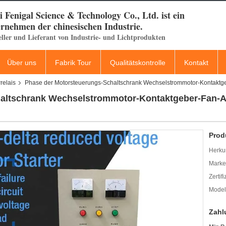
 Fenigal Science & Technology Co., Ltd. ist ein
rnehmen der chinesischen Industrie.
eller und Lieferant von Industrie- und Lichtprodukten
Über uns
Fabrik Tour
Qualitätskontrolle
Kontakt
relais
Phase der Motorsteuerungs-Schaltschrank Wechselstrommotor-Kontaktg
altschrank Wechselstrommotor-Kontaktgeber-Fan-A
Prod
Herkun
Mark
Zertif
Model
Zahl