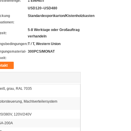
estellmenge:
1 EINHEIT
USD120~USD480
ckung
Standardexportkarton/Kistenholzkasten
mationen:
5-8 Werktage oder Großauftrag
zeit:
verhandeln
ngsbedingungen:
T / T, Western Union
rgungsmaterial-
300PCS/MONAT
eit:
takt
eiß, grau, RAL 7035
otorsteuerung, Machtverteilersystem
20/380V, 120V/240V
5A-200A