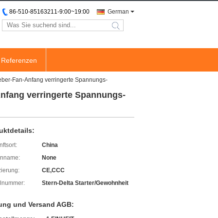
86-510-85163211-9:00~19:00
German
search
Referenzen
eber-Fan-Anfang verringerte Spannungs-
nfang verringerte Spannungs-
uktdetails:
ftsort:
China
enname:
None
izierung:
CE,CCC
lnummer:
Stern-Delta Starter/Gewohnheit
ung und Versand AGB: