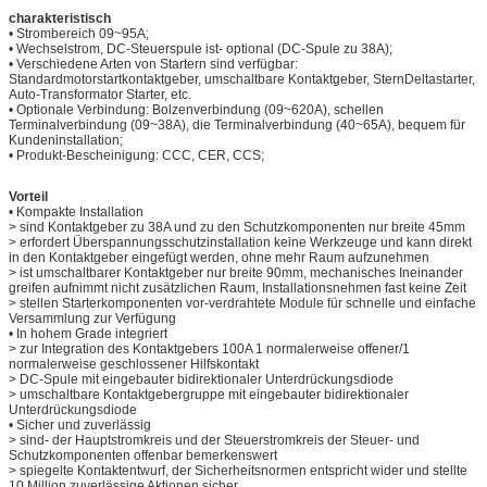
charakteristisch
• Strombereich 09~95A;
• Wechselstrom, DC-Steuerspule ist- optional (DC-Spule zu 38A);
• Verschiedene Arten von Startern sind verfügbar:
Standardmotorstartkontaktgeber, umschaltbare Kontaktgeber, SternDeltastarter,
Auto-Transformator Starter, etc.
• Optionale Verbindung: Bolzenverbindung (09~620A), schellen
Terminalverbindung (09~38A), die Terminalverbindung (40~65A), bequem für
Kundeninstallation;
• Produkt-Bescheinigung: CCC, CER, CCS;
Vorteil
• Kompakte Installation
> sind Kontaktgeber zu 38A und zu den Schutzkomponenten nur breite 45mm
> erfordert Überspannungsschutzinstallation keine Werkzeuge und kann direkt
in den Kontaktgeber eingefügt werden, ohne mehr Raum aufzunehmen
> ist umschaltbarer Kontaktgeber nur breite 90mm, mechanisches Ineinander
greifen aufnimmt nicht zusätzlichen Raum, Installationsnehmen fast keine Zeit
> stellen Starterkomponenten vor-verdrahtete Module für schnelle und einfache
Versammlung zur Verfügung
• In hohem Grade integriert
> zur Integration des Kontaktgebers 100A 1 normalerweise offener/1
normalerweise geschlossener Hilfskontakt
> DC-Spule mit eingebauter bidirektionaler Unterdrückungsdiode
> umschaltbare Kontaktgebergruppe mit eingebauter bidirektionaler
Unterdrückungsdiode
• Sicher und zuverlässig
> sind- der Hauptstromkreis und der Steuerstromkreis der Steuer- und
Schutzkomponenten offenbar bemerkenswert
> spiegelte Kontaktentwurf, der Sicherheitsnormen entspricht wider und stellte
10 Million zuverlässige Aktionen sicher