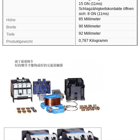
15 GN (11ms)
Schlagzähigkeitskontakte öffnen
sich: 8 GN (11ms)
85 Millimeter
Höhe
90 Millimeter
Breite
92 Millimeter
Tiefe
0,787 Kilogramm
Produktgewicht