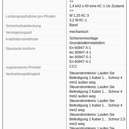
<>
1,4 kA2.s 40 eine AC-1 Ue Zustand
<>
W 1,25 AC-3
Leistungsaufnahme pro Pfosten
3,2 W AC-1
Band
Sicherheitsabdeckung
mechanisch
Verriegelungsart
Schienenmontage
Installationsmethode
Grundplatteinstallation
En 60947-5-1
Standards konform
Iec 60947-4-1
Iec 60947-5-1
En 60947-4-1
CCC
zugelassenes Produkt
Steuerstromkreis: Laufen Sie
Verdrahtungsfähigkeit
Befestigung 1 Kabel 1… Schnur 4
mm2 außen weg
Steuerstromkreis: Laufen Sie
Befestigung 2 Kabel 1… Schnur 4
mm2 außen weg
Steuerstromkreis: Laufen Sie
Befestigung 1 Kabel 1… Schnur 4
mm2 weg
Steuerstromkreis: Laufen Sie
Befestigung 2 Kabel 1… Schnur 2,5
mm2 weg
Steuerstromkreis: Laufen Sie