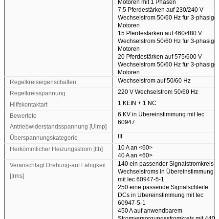
Motoren mit 1 Phasen
7,5 Pferdestärken auf 230/240 V
Wechselstrom 50/60 Hz für 3-phasige
Motoren
15 Pferdestärken auf 460/480 V
Wechselstrom 50/60 Hz für 3-phasige
Motoren
20 Pferdestärken auf 575/600 V
Wechselstrom 50/60 Hz für 3-phasige
Motoren
Wechselstrom auf 50/60 Hz
Regelkreiseigenschaften
220 V Wechselstrom 50/60 Hz
Regelkreisspannung
1 KEIN + 1 NC
Hilfskontaktart
6 KV in Übereinstimmung mit Iec
Bewertete
60947
Antriebwiderstandsspannung [Uimp]
III
Überspannungskategorie
10 A an
<60>
Herkömmlicher Heizungsstrom [Ith]
40 A an
<60>
140 ein passender Signalstromkreis
Veranschlagt Drehung-auf Fähigkeit
Wechselstroms in Übereinstimmung
[Irms]
mit Iec 60947-5-1
250 eine passende Signalschleife
DCs in Übereinstimmung mit Iec
60947-5-1
450 A auf anwendbarem
Stromversorgungsstromkreis mit 440