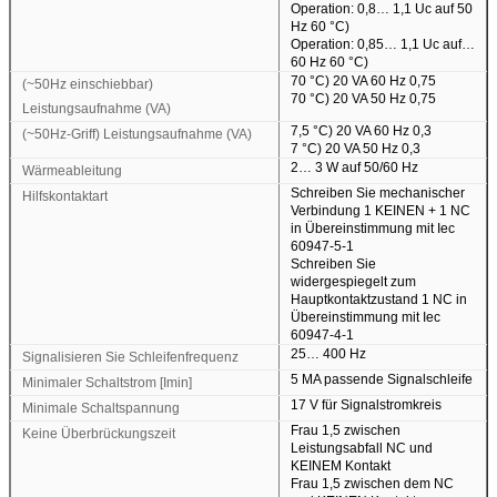
Operation: 0,8… 1,1 Uc auf 50
Hz 60 °C)
Operation: 0,85… 1,1 Uc auf…
60 Hz 60 °C)
70 °C) 20 VA 60 Hz 0,75
(~50Hz einschiebbar)
70 °C) 20 VA 50 Hz 0,75
Leistungsaufnahme (VA)
7,5 °C) 20 VA 60 Hz 0,3
(~50Hz-Griff) Leistungsaufnahme (VA)
7 °C) 20 VA 50 Hz 0,3
2… 3 W auf 50/60 Hz
Wärmeableitung
Schreiben Sie mechanischer
Hilfskontaktart
Verbindung 1 KEINEN + 1 NC
in Übereinstimmung mit Iec
60947-5-1
Schreiben Sie
widergespiegelt zum
Hauptkontaktzustand 1 NC in
Übereinstimmung mit Iec
60947-4-1
25… 400 Hz
Signalisieren Sie Schleifenfrequenz
5 MA passende Signalschleife
Minimaler Schaltstrom [Imin]
17 V für Signalstromkreis
Minimale Schaltspannung
Frau 1,5 zwischen
Keine Überbrückungszeit
Leistungsabfall NC und
KEINEM Kontakt
Frau 1,5 zwischen dem NC