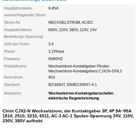
Hauptstromkreis-
9-95A
veranschlagender Strom:
Strom-Art:
WECHSELSTROM, AC/DC
Hauptstromkreis-
600V, 220V, 380V, 110V, 24V
Bewertungs-Spannung:
Zahl von Polen:
3,4
Phase:
3,1Phase
Frequenz:
50/60HZ
Produktname:
Wechselstrom-Kontaktgeber Pfosten
Wechselstrom-Kontaktgebers CJX2N-D09,3
Nennstrom:
95A
Standard:
IEC60947, EN/IEC60947-4-1
Wechselstrom-Kontaktgeberschalter
Markieren:
,
elektrische Regeleinrichtung
Chint CJX2-N Wechselstrom, der Kontaktgeber 3P, 4P 9A~95A
1810, 2510, 3210, 6511, AC-3 AC-1 Spulen-Spannung 24V, 110V,
230V, 380V aufhebt