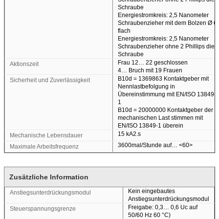
Schraube
Energiestromkreis: 2,5 Nanometer
Schraubenzieher mit dem Bolzen Ø 6
flach
Energiestromkreis: 2,5 Nanometer
Schraubenzieher ohne 2 Phillips die
Schraube
Frau 12… 22 geschlossen
Aktionszeit
4… Bruch mit 19 Frauen
B10d = 1369863 Kontaktgeber mit
Sicherheit und Zuverlässigkeit
Nennlastbefolgung in
Übereinstimmung mit EN/ISO 13849-
1
B10d = 20000000 Kontaktgeber der
mechanischen Last stimmen mit
EN/ISO 13849-1 überein
15 kA2.s
Mechanische Lebensdauer
3600mal/Stunde auf…
<60>
Maximale Arbeitsfrequenz
Zusätzliche Information
Kein eingebautes
Anstiegsunterdrückungsmodul
Anstiegsunterdrückungsmodul
Freigabe: 0,3… 0,6 Uc auf
Steuerspannungsgrenze
50/60 Hz 60 °C)