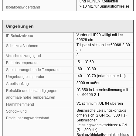
und KEINEN Kontakten
>
10 MΩ für Signalstromkreise
Isolationswiderstand
Umgebungen
Vorderteil IP20 willigt mit Iec
IP-Schutzniveau
60529 ein
TH passt sich an Iec 60068-2-30
Schutzmaßnahmen
an
3
Verschmutzungsgrad
-5… °C 60
Betriebstemperatur
-60… °C 80
Speicherumgebende Temperatur
-40… °C 70 (erlaubt unter Uc)
Umgebungstemperatur
3000 m außen
Arbeitsaufzug
°C 850 in Übereinstimmung mit
Refraktär und beständig gegen
Iec 60695-2-1
anormale hohe Temperaturen
V1 stimmt mit UL 94 überein
Flammhemmend
Seismische Leistungskontakte
Schock- und
öffnen sich: 2 GN (5… 300 Hz)
Erschütterungswiderstand
Seismischer
Leistungskontaktschluss: 4 GN
(5… 300 Hz)
Schlagzähigkeitskontaktschluss: