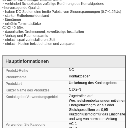
> verhindert Schutzhaube zufällige Berührung des Kontaktgebers
• hervorragende Qualität
> haben DC-Spulen eine breite Palette von Steuerspannungen (0.7~1.25Uc)
> starker Erdbebenwiderstand
> lärmärmer
> erhöhte Terminalstärke
CJX2 40-65A:
> dauerhaftes Drehmoment, zuverlässige Installation
> Vertrag und Raumersparnis
> einfach spart zu installieren, Zeit
> einfach, Kosten beizubehalten und zu sparen
Hauptinformationen
NC
Produkt-Reihe
Kontaktgeber
Produktname
Umkehrung des Kontaktgebers
Produktart
CJX2-N
Kurzer Name des Produktes
Zugetroffen auf
KontaktgeberVerwendungsgebiet
Wechselstrombelastungen mit einem
Energiefaktor größer als oder
Gleichgestelltem bis 0,95
Kurzschlussmotor für das Einschalten
und weg von normalem Anfang
AC-1
Verwenden Sie Kategorie