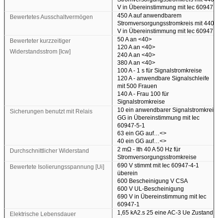
V in Übereinstimmung mit Iec 60947
450 A auf anwendbarem
Bewertetes Ausschaltvermögen
Stromversorgungsstromkreis mit 440
V in Übereinstimmung mit Iec 60947
50 A an
<40>
Bewerteter kurzzeitiger
120 A an
<40>
Widerstandsstrom [Icw]
240 A an
<40>
380 A an
<40>
100 A - 1 s für Signalstromkreise
120 A - anwendbare Signalschleife
mit 500 Frauen
140 A - Frau 100 für
Signalstromkreise
10 ein anwendbarer Signalstromkreis
Sicherungen benutzt mit Relais
GG in Übereinstimmung mit Iec
60947-5-1
63 ein GG auf…
<>
40 ein GG auf…
<>
2 mΩ - Ith 40 A 50 Hz für
Durchschnittlicher Widerstand
Stromversorgungsstromkreise
690 V stimmt mit Iec 60947-4-1
Bewertete Isolierungsspannung [Ui]
überein
600 Bescheinigung V CSA
600 V UL-Bescheinigung
690 V in Übereinstimmung mit Iec
60947-1
1,65 kA2.s 25 eine AC-3 Ue Zustand
Elektrische Lebensdauer