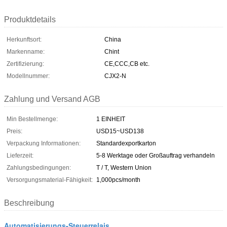
Produktdetails
Herkunftsort:
China
Markenname:
Chint
Zertifizierung:
CE,CCC,CB etc.
Modellnummer:
CJX2-N
Zahlung und Versand AGB
Min Bestellmenge:
1 EINHEIT
Preis:
USD15~USD138
Verpackung Informationen:
Standardexportkarton
Lieferzeit:
5-8 Werktage oder Großauftrag verhandeln
Zahlungsbedingungen:
T / T, Western Union
Versorgungsmaterial-Fähigkeit:
1,000pcs/month
Beschreibung
Automatisierungs-Steuerrelais