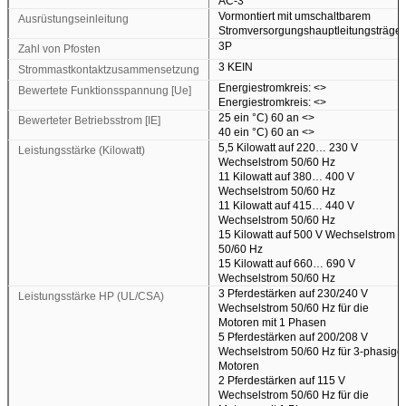
AC-3
Vormontiert mit umschaltbarem
Ausrüstungseinleitung
Stromversorgungshauptleitungsträger
3P
Zahl von Pfosten
3 KEIN
Strommastkontaktzusammensetzung
Energiestromkreis:
<>
Bewertete Funktionsspannung [Ue]
Energiestromkreis:
<>
25 ein °C) 60 an
<>
Bewerteter Betriebsstrom [IE]
40 ein °C) 60 an
<>
5,5 Kilowatt auf 220… 230 V
Leistungsstärke (Kilowatt)
Wechselstrom 50/60 Hz
11 Kilowatt auf 380… 400 V
Wechselstrom 50/60 Hz
11 Kilowatt auf 415… 440 V
Wechselstrom 50/60 Hz
15 Kilowatt auf 500 V Wechselstrom
50/60 Hz
15 Kilowatt auf 660… 690 V
Wechselstrom 50/60 Hz
3 Pferdestärken auf 230/240 V
Leistungsstärke HP (UL/CSA)
Wechselstrom 50/60 Hz für die
Motoren mit 1 Phasen
5 Pferdestärken auf 200/208 V
Wechselstrom 50/60 Hz für 3-phasige
Motoren
2 Pferdestärken auf 115 V
Wechselstrom 50/60 Hz für die