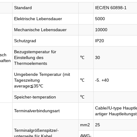
Standard
IEC/EN 60898-1
Elektrische Lebensdauer
5000
Mechanische Lebensdauer
10000
Schutzgrad
IP20
Bezugstemperatur für
sch
Einstellung des
℃
30
haften
Thermoelements
Umgebende Temperatur (mit
Tageszeitung
℃
-5. +40
average≦35℃
Speicher-temperation
℃
Cable//U-type Hauptlei
Terminalverbindungsart
artiger Hauptleitungs
mm2
25
Terminalgrößenspitze/-
AWG-
unterseite für Kabel