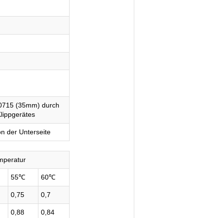
0715 (35mm) durch
lippgerätes
n der Unterseite
emperatur
55℃
60℃
0,75
0,7
0,88
0,84