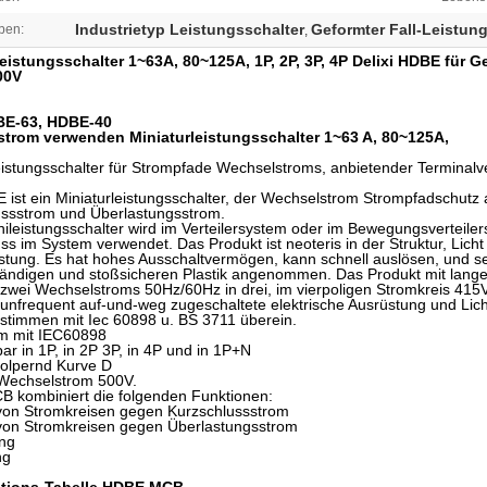
Industrietyp Leistungsschalter
Geformter Fall-Leistun
ben:
,
leistungsschalter 1~63A, 80~125A, 1P, 2P, 3P, 4P Delixi HDBE für 
00V
E-63, HDBE-40
trom verwenden Miniaturleistungsschalter 1~63 A, 80~125A,
eistungsschalter für Strompfade Wechselstroms, anbietender Terminalve
ist ein Miniaturleistungsschalter, der Wechselstrom Strompfadschutz 
ussstrom und Überlastungsstrom.
nileistungsschalter
wird im Verteilersystem oder im Bewegungsverteiler
ss im System verwendet. Das Produkt ist neoteris in der Struktur, Lich
istung. Es hat hohes Ausschaltvermögen, kann schnell auslösen, und se
ändigen und stoßsicheren Plastik angenommen. Das Produkt mit lange
zwei Wechselstroms 50Hz/60Hz in drei, im vierpoligen Stromkreis 415
 unfrequent auf-und-weg zugeschaltete elektrische Ausrüstung und Lich
stimmen mit Iec 60898 u. BS 3711 überein.
m mit IEC60898
ar in 1P, in 2P 3P, in 4P und in 1P+N
tolpernd Kurve D
 Wechselstrom 500V.
 kombiniert die folgenden Funktionen:
 von Stromkreisen gegen Kurzschlussstrom
 von Stromkreisen gegen Überlastungsstrom
ung
ng