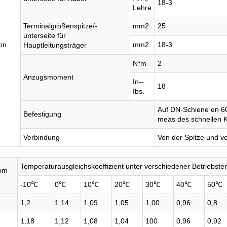
18-3
Lehre
Terminalgrößenspitze/-
mm2
25
unterseite für
ion
mm2
18-3
Hauptleitungsträger
N*m
2
Anzugsmoment
In--
18
Ibs.
Auf DN-Schiene en 6
Befestigung
meas des schnellen K
Verbindung
Von der Spitze und vo
Temperaturausgleichskoeffizient unter verschiedener Betriebst
om
-10℃
0℃
10℃
20℃
30℃
40℃
50℃
1,2
1,14
1,09
1,05
1,00
0,96
0,8
1,18
1,12
1,08
1,04
100
0,96
0,92