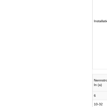
Installat
Nennstr
In (a)
6
10-32