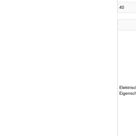
40
Elektrisc
Eigensc