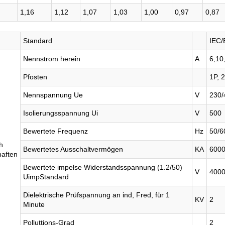
1,16
1,12
1,07
1,03
1,00
0,97
0,87
Standard
IEC/
Nennstrom herein
A
6,10
Pfosten
1P, 2
Nennspannung Ue
V
230/
Isolierungsspannung Ui
V
500
Bewertete Frequenz
Hz
50/6
h
Bewertetes Ausschaltvermögen
KA
600
haften
Bewertete impelse Widerstandsspannung (1.2/50)
V
400
UimpStandard
Dielektrische Prüfspannung an ind, Fred, für 1
KV
2
Minute
Polluttions-Grad
2