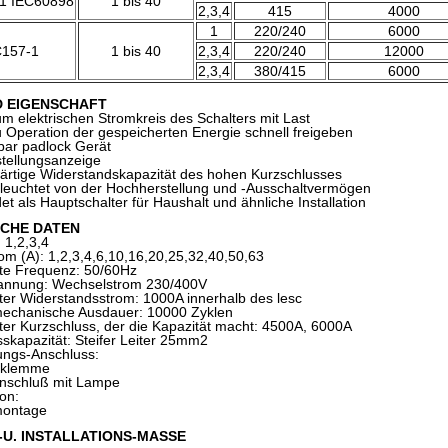
1 IEC60898
1 bis 40
2,3,4
415
4000
1
220/240
6000
C157-1
1 bis 40
2,3,4
220/240
12000
2,3,4
380/415
6000
D EIGENSCHAFT
um elektrischen Stromkreis des Schalters mit Last
u Operation der gespeicherten Energie schnell freigeben
bar padlock Gerät
stellungsanzeige
ärtige Widerstandskapazität des hohen Kurzschlusses
leuchtet von der Hochherstellung und -Ausschaltvermögen
et als Hauptschalter für Haushalt und ähnliche Installation
SCHE DATEN
: 1,2,3,4
om (A): 1,2,3,4,6,10,16,20,25,32,40,50,63
ete Frequenz: 50/60Hz
annung: Wechselstrom 230/400V
ter Widerstandsstrom: 1000A innerhalb des lesc
omechanische Ausdauer: 10000 Zyklen
ter Kurzschluss, der die Kapazität macht: 4500A, 6000A
sskapazität: Steifer Leiter 25mm2
ungs-Anschluss:
bklemme
anschluß mit Lampe
ion:
montage
U. INSTALLATIONS-MASSE