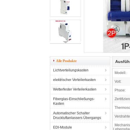
Alle Produkte
Ausfüh
Lichtverteilungskasten
Modell:
elektrischer Verteilerkasten
Volt:
Wetterfester Verteilerkasten
Phase:
Fiberglas-Einschließungs-
Zertifizie
Kasten
Thermosc
Automatischer Schalter
Verdrahte
Druckluftanlassers Übergangs
Mechani
EDI-Module
Lebensdau