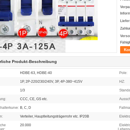
Verpa
Infor
Liefer
Zahlu
Verso
Fähigk
Kon
rliche Produkt-Beschreibung
HDBE-63, HDBE-40
Pole:
1P, 2P-220/230/240V, 3P, 4P-380~415V
HZ:
1/3
Standa
rung:
CCC, CE, GS etc.
Aussch
halterkurve:
B, C, D
Fallmat
n:
Verteiler, Hauptleitungsträgerrohr etc. IP20B
Elektr
sche
20.000
Elektr
er:
Lebens