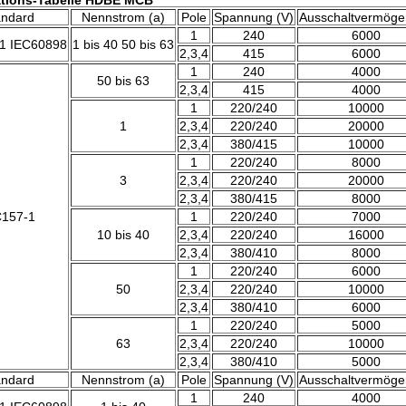
ations-Tabelle HDBE MCB
andard
Nennstrom (a)
Pole
Spannung (V)
Ausschaltvermöge
1
240
6000
1 IEC60898
1 bis 40 50 bis 63
2,3,4
415
6000
1
240
4000
50 bis 63
2,3,4
415
4000
1
220/240
10000
1
2,3,4
220/240
20000
2,3,4
380/415
10000
1
220/240
8000
3
2,3,4
220/240
20000
2,3,4
380/415
8000
C157-1
1
220/240
7000
10 bis 40
2,3,4
220/240
16000
2,3,4
380/410
8000
1
220/240
6000
50
2,3,4
220/240
10000
2,3,4
380/410
6000
1
220/240
5000
63
2,3,4
220/240
10000
2,3,4
380/410
5000
andard
Nennstrom (a)
Pole
Spannung (V)
Ausschaltvermöge
1
240
4000