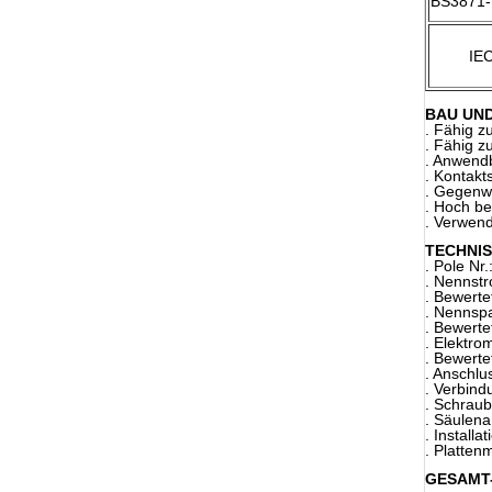
BS3871-
IE
BAU UN
. Fähig z
. Fähig z
. Anwend
. Kontakt
. Gegenw
. Hoch be
. Verwend
TECHNI
. Pole Nr.
. Nennstr
. Bewert
. Nennsp
. Bewerte
. Elektr
. Bewerte
. Anschlu
. Verbind
. Schrau
. Säulen
. Installat
. Platten
GESAMT-