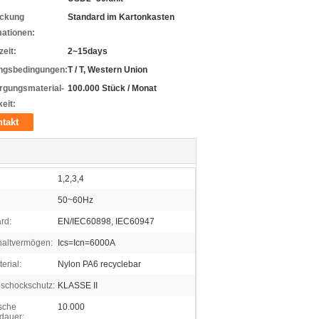
ckung
Standard im Kartonkasten
mationen:
zeit:
2~15days
ngsbedingungen:
T / T, Western Union
rgungsmaterial-
100.000 Stück / Monat
eit:
takt
1,2,3,4
50~60Hz
rd:
EN/IEC60898, IEC60947
altvermögen:
Ics=Icn=6000A
erial:
Nylon PA6 recyclebar
oschockschutz:
KLASSE II
ische
10.000
dauer: