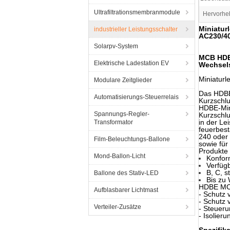
Ultrafiltrationsmembranmodule
Hervorhe
Miniatur
industrieller Leistungsschalter
AC230/4
Solarpv-System
MCB HDB
Elektrische Ladestation EV
Wechsels
Miniaturl
Modulare Zeitglieder
Das HDBE 
Automatisierungs-Steuerrelais
Kurzschl
HDBE-
Mi
Spannungs-Regler-
Kurzschlu
in der Le
Transformator
feuerbest
240 oder 
Film-Beleuchtungs-Ballone
sowie für
Produkte 
Mond-Ballon-Licht
Konfor
Verfügb
B, C, s
Ballone des Stativ-LED
Bis zu
HDBE MCB
Aufblasbarer Lichtmast
- Schutz
- Schutz
Verteiler-Zusätze
- Steuer
- Isolieru