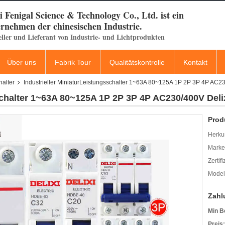
 Fenigal Science & Technology Co., Ltd. ist ein
rnehmen der chinesischen Industrie.
eller und Lieferant von Industrie- und Lichtprodukten
Über uns
Fabrik Tour
Qualitätskontrolle
Kontakt
halter
Industrieller MiniaturLeistungsschalter 1~63A 80~125A 1P 2P 3P 4P AC
sschalter 1~63A 80~125A 1P 2P 3P 4P AC230/400V Del
Prod
Herkun
Mark
Zertif
Model
Zahl
Min B
Preis: