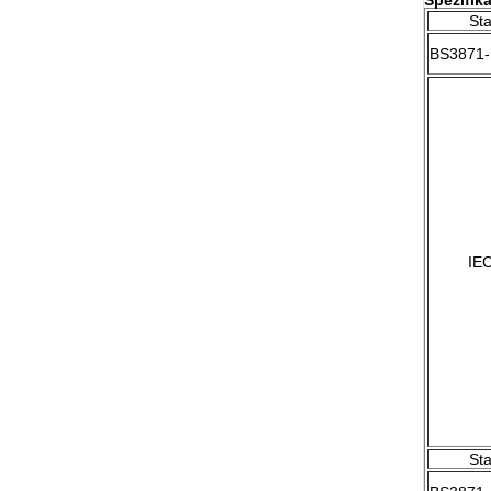
Spezifik
St
BS3871-
IE
St