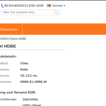
86-510-85163211-9:00~19:00
German
search
Referenzen
230/400V Delixi HDBE
ixi HDBE
uktdetails:
ftsort:
China
enname:
Delixi
izierung:
CE, CCC etc.
lnummer:
HDBE-63, HDBE-40
ung und Versand AGB:
estellmenge:
12pcs/1doz.
USD2~30/unit