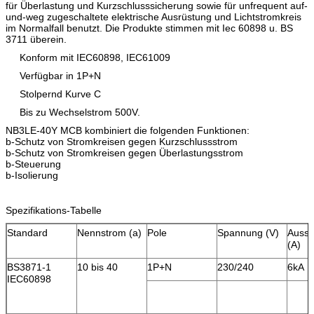
für Überlastung und Kurzschlusssicherung sowie für unfrequent auf-
und-weg zugeschaltete elektrische Ausrüstung und Lichtstromkreis
im Normalfall benutzt. Die Produkte stimmen mit Iec 60898 u. BS
3711 überein.
Konform mit IEC60898, IEC61009
Verfügbar in 1P+N
Stolpernd Kurve C
Bis zu Wechselstrom 500V.
NB3LE-40Y MCB kombiniert die folgenden Funktionen:
b-Schutz von Stromkreisen gegen Kurzschlussstrom
b-Schutz von Stromkreisen gegen Überlastungsstrom
b-Steuerung
b-Isolierung
Spezifikations-Tabelle
Standard
Nennstrom (a)
Pole
Spannung (V)
Aussc
(A)
BS3871-1
10 bis 40
1P+N
230/240
6kA
IEC60898