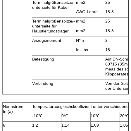
Terminalgrößenspitze/-
mm2
25
unterseite für Kabel
AWG-Lehre
18-3
Terminalgrößenspitze/-
mm2
25
unterseite für
mm2
18-3
Hauptleitungsträger
Anzugsmoment
N*m
2
In--Ibs.
18
Befestigung
Auf DN-Schie
60715 (35mm
meas des sch
Klippgerätes
Verbindung
Von der Spitz
der Unterseit
Nennstrom
Temperaturausgleichskoeffizient unter verschiedener
In (a)
-10℃
0℃
10℃
20℃
6
1,2
1,14
1,09
1,05