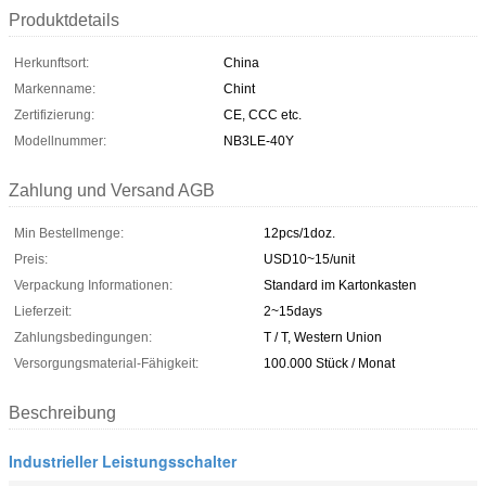
Produktdetails
Herkunftsort:
China
Markenname:
Chint
Zertifizierung:
CE, CCC etc.
Modellnummer:
NB3LE-40Y
Zahlung und Versand AGB
Min Bestellmenge:
12pcs/1doz.
Preis:
USD10~15/unit
Verpackung Informationen:
Standard im Kartonkasten
Lieferzeit:
2~15days
Zahlungsbedingungen:
T / T, Western Union
Versorgungsmaterial-Fähigkeit:
100.000 Stück / Monat
Beschreibung
Industrieller Leistungsschalter