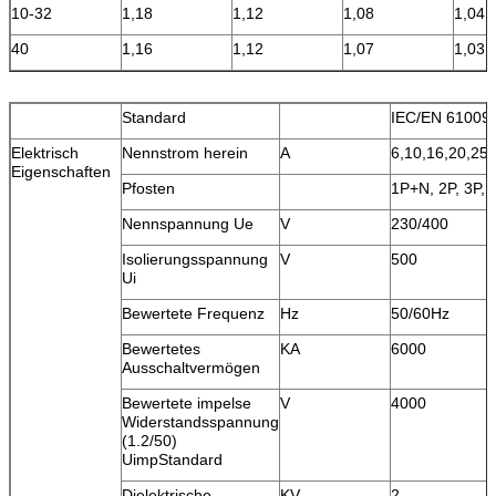
10-32
1,18
1,12
1,08
1,04
40
1,16
1,12
1,07
1,03
Standard
IEC/EN 61009
Elektrisch
Nennstrom herein
A
6,10,16,20,25,
Eigenschaften
Pfosten
1P+N, 2P, 3P, 
Nennspannung Ue
V
230/400
Isolierungsspannung
V
500
Ui
Bewertete Frequenz
Hz
50/60Hz
Bewertetes
KA
6000
Ausschaltvermögen
Bewertete impelse
V
4000
Widerstandsspannung
(1.2/50)
UimpStandard
Dielektrische
KV
2