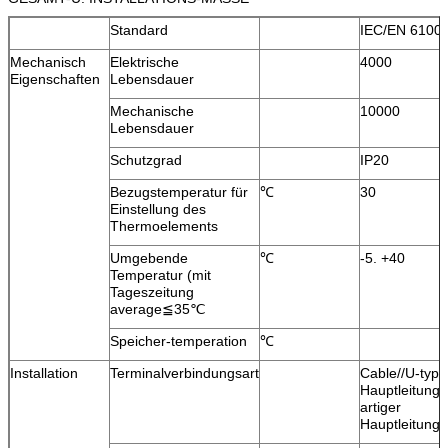
Standard
IEC/EN 6100
Mechanisch
Elektrische
4000
Eigenschaften
Lebensdauer
Mechanische
10000
Lebensdauer
Schutzgrad
IP20
Bezugstemperatur für
℃
30
Einstellung des
Thermoelements
Umgebende
℃
-5. +40
Temperatur (mit
Tageszeitung
average≦35℃
Speicher-temperation
℃
Installation
Terminalverbindungsart
Cable//U-type
Hauptleitungst
artiger
Hauptleitungs