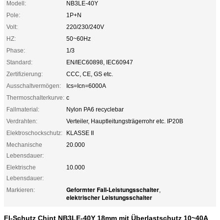
Modell:
NB3LE-40Y
Pole:
1P+N
Volt:
220/230/240V
HZ:
50~60Hz
Phase:
1/3
Standard:
EN/IEC60898, IEC60947
Zertifizierung:
CCC, CE, GS etc.
Ausschaltvermögen:
Ics=Icn=6000A
Thermoschalterkurve:
c
Fallmaterial:
Nylon PA6 recyclebar
Verdrahten:
Verteiler, Hauptleitungsträgerrohr etc. IP20B
Elektroschockschutz:
KLASSE II
Mechanische
20.000
Lebensdauer:
Elektrische
10.000
Lebensdauer:
Geformter Fall-Leistungsschalter
Markieren:
,
elektrischer Leistungsschalter
FI-Schutz Chint NB3LE-40Y 18mm mit Überlastschutz 10~40A