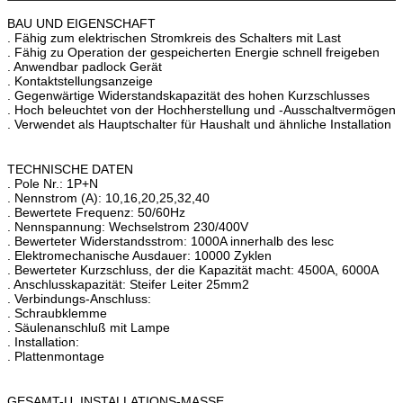
BAU UND EIGENSCHAFT
. Fähig zum elektrischen Stromkreis des Schalters mit Last
. Fähig zu Operation der gespeicherten Energie schnell freigeben
. Anwendbar padlock Gerät
. Kontaktstellungsanzeige
. Gegenwärtige Widerstandskapazität des hohen Kurzschlusses
. Hoch beleuchtet von der Hochherstellung und -Ausschaltvermögen
. Verwendet als Hauptschalter für Haushalt und ähnliche Installation
TECHNISCHE DATEN
. Pole Nr.: 1P+N
. Nennstrom (A): 10,16,20,25,32,40
. Bewertete Frequenz: 50/60Hz
. Nennspannung: Wechselstrom 230/400V
. Bewerteter Widerstandsstrom: 1000A innerhalb des lesc
. Elektromechanische Ausdauer: 10000 Zyklen
. Bewerteter Kurzschluss, der die Kapazität macht: 4500A, 6000A
. Anschlusskapazität: Steifer Leiter 25mm2
. Verbindungs-Anschluss:
. Schraubklemme
. Säulenanschluß mit Lampe
. Installation:
. Plattenmontage
GESAMT-U. INSTALLATIONS-MASSE