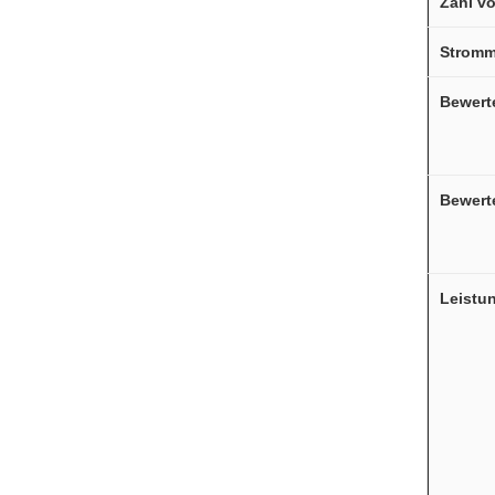
Zahl v
Stromm
Bewert
Bewerte
Leistun