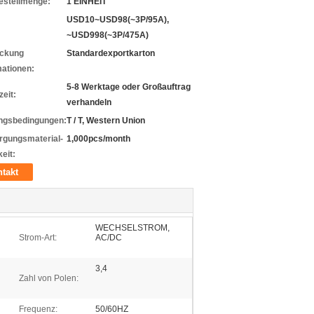
estellmenge:
1 EINHEIT
USD10~USD98(~3P/95A),
~USD998(~3P/475A)
ckung
Standardexportkarton
mationen:
5-8 Werktage oder Großauftrag
zeit:
verhandeln
ngsbedingungen:
T / T, Western Union
rgungsmaterial-
1,000pcs/month
eit:
takt
WECHSELSTROM,
Strom-Art:
AC/DC
3,4
Zahl von Polen:
Frequenz:
50/60HZ