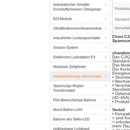
Automatischer Schalter
Produktn
Druckluftanlassers Übergangs
EDI-Module
Standard:
Hervorhe
Ultrafiltrationsmembranmodule
Chint CJ
industrieller Leistungsschalter
Spannung
Solarpv-System
charakte
Das CJX2 
Elektrische Ladestation EV
Standard
Das Model
Modulare Zeitglieder
Der Konta
Energieve
Automatisierungs-Steuerrelais
• Stromb
• Wechsel
• Verschi
Spannungs-Regler-
SternDelt
Transformator
• Optiona
(40~65A),
Film-Beleuchtungs-Ballone
• Produk
Vorteil
Mond-Ballon-Licht
• Kompakt
> sind K
Ballone des Stativ-LED
> erforde
mehr Ra
Aufblasbarer Lichtmast