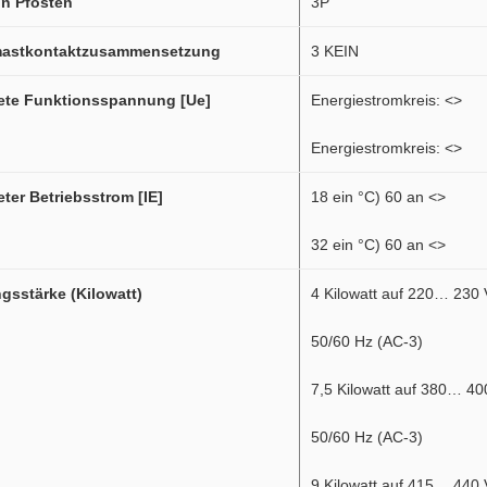
on Pfosten
3P
astkontaktzusammensetzung
3 KEIN
ete Funktionsspannung [Ue]
Energiestromkreis:
<>
Energiestromkreis:
<>
ter Betriebsstrom [IE]
18 ein °C) 60 an
<>
32 ein °C) 60 an
<>
gsstärke (Kilowatt)
4 Kilowatt auf 220… 230
50/60 Hz (AC-3)
7,5 Kilowatt auf 380… 4
50/60 Hz (AC-3)
9 Kilowatt auf 415… 440