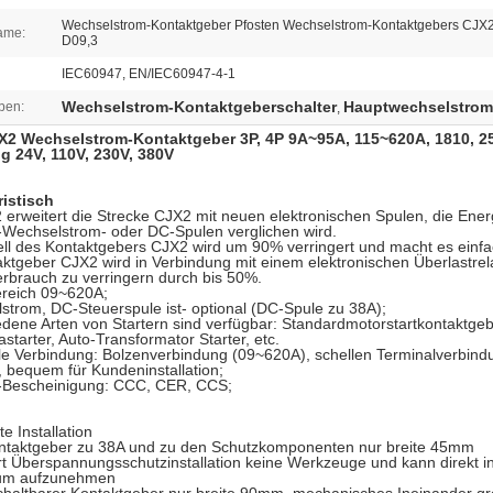
Wechselstrom-Kontaktgeber Pfosten Wechselstrom-Kontaktgebers CJX
ame:
D09,3
IEC60947, EN/IEC60947-4-1
Wechselstrom-Kontaktgeberschalter
Hauptwechselstrom
ben:
,
X2 Wechselstrom-Kontaktgeber 3P, 4P 9A~95A, 115~620A, 1810, 25
 24V, 110V, 230V, 380V
ristisch
erweitert die Strecke CJX2 mit neuen elektronischen Spulen, die Ene
-Wechselstrom- oder DC-Spulen verglichen wird.
l des Kontaktgebers CJX2 wird um 90% verringert und macht es einfa
ktgeber CJX2 wird in Verbindung mit einem elektronischen Überlastrel
rbrauch zu verringern durch bis 50%.
ereich 09~620A;
strom, DC-Steuerspule ist- optional (DC-Spule zu 38A);
edene Arten von Startern sind verfügbar: Standardmotorstartkontaktge
astarter, Auto-Transformator Starter, etc.
le Verbindung: Bolzenverbindung (09~620A), schellen Terminalverbind
 bequem für Kundeninstallation;
t-Bescheinigung: CCC, CER, CCS;
e Installation
ontaktgeber zu 38A und zu den Schutzkomponenten nur breite 45mm
rt Überspannungsschutzinstallation keine Werkzeuge und kann direkt 
um aufzunehmen