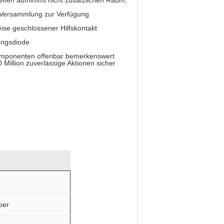
eifen aufnimmt nicht zusätzlichen Raum,
e Versammlung zur Verfügung
ise geschlossener Hilfskontakt
ungsdiode
komponenten offenbar bemerkenswert
 Million zuverlässige Aktionen sicher
ber