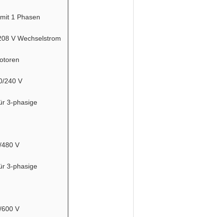
 mit 1 Phasen
/208 V Wechselstrom
otoren
0/240 V
ür 3-phasige
/480 V
ür 3-phasige
/600 V