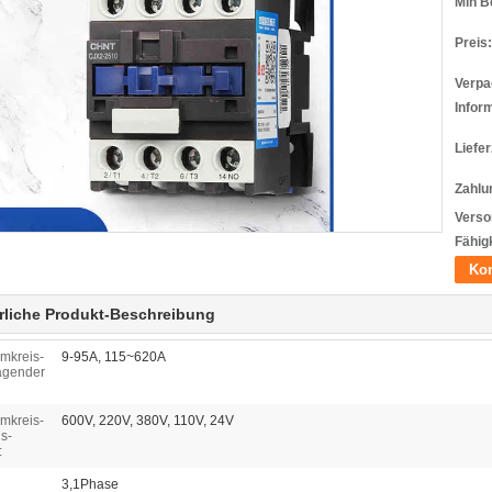
Min B
Preis:
Verpa
Infor
Liefer
Zahlu
Verso
Fähigk
Kon
rliche Produkt-Beschreibung
mkreis-
9-95A, 115~620A
agender
mkreis-
600V, 220V, 380V, 110V, 24V
s-
:
3,1Phase