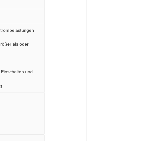
strombelastungen
größer als oder
 Einschalten und
g