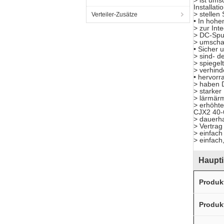
> ist ums
Installat
> stellen
Verteiler-Zusätze
• In hohe
> zur Int
> DC-Spul
> umschal
• Sicher 
> sind- d
> spiegel
> verhind
• hervorr
> haben 
> starke
> lärmär
> erhöhte
CJX2 40-
> dauerha
> Vertra
> einfach 
> einfach
Haupti
Produk
Produk