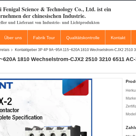
 Fenigal Science & Technology Co., Ltd. ist ein
rnehmen der chinesischen Industrie.
eller und Lieferant von Industrie- und Lichtprodukten
Über uns
Fabrik Tour
Qualitätskontrolle
Kontakt
relais
Kontaktgeber 3P 4P 9A~95A 115~620A 1810 Wechselstrom-CJX2 2510 
5~620A 1810 Wechselstrom-CJX2 2510 3210 6511 AC
Prod
Herkun
Mark
Zertif
Model
Zahl