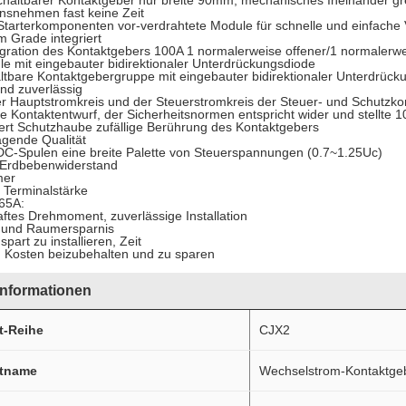
chaltbarer Kontaktgeber nur breite 90mm, mechanisches Ineinander gr
ionsnehmen fast keine Zeit
 Starterkomponenten vor-verdrahtete Module für schnelle und einfach
m Grade integriert
egration des Kontaktgebers 100A 1 normalerweise offener/1 normalerwe
e mit eingebauter bidirektionaler Unterdrückungsdiode
tbare Kontaktgebergruppe mit eingebauter bidirektionaler Unterdrück
und zuverlässig
er Hauptstromkreis und der Steuerstromkreis der Steuer- und Schutz
te Kontaktentwurf, der Sicherheitsnormen entspricht wider und stellte 10
ert Schutzhaube zufällige Berührung des Kontaktgebers
agende Qualität
DC-Spulen eine breite Palette von Steuerspannungen (0.7~1.25Uc)
r Erdbebenwiderstand
mer
 Terminalstärke
65A:
ftes Drehmoment, zuverlässige Installation
g und Raumersparnis
spart zu installieren, Zeit
, Kosten beizubehalten und zu sparen
nformationen
t-Reihe
CJX2
tname
Wechselstrom-Kontaktge