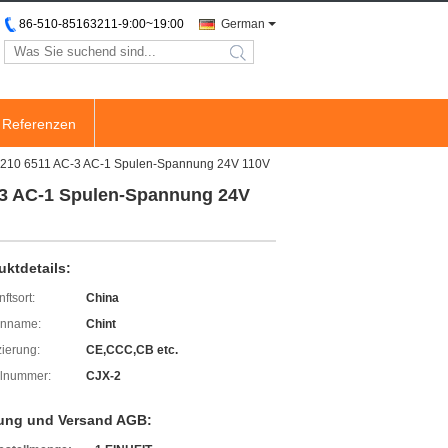
86-510-85163211-9:00~19:00
German
search
Referenzen
3210 6511 AC-3 AC-1 Spulen-Spannung 24V 110V
-3 AC-1 Spulen-Spannung 24V
uktdetails:
ftsort:
China
enname:
Chint
izierung:
CE,CCC,CB etc.
lnummer:
CJX-2
ung und Versand AGB: