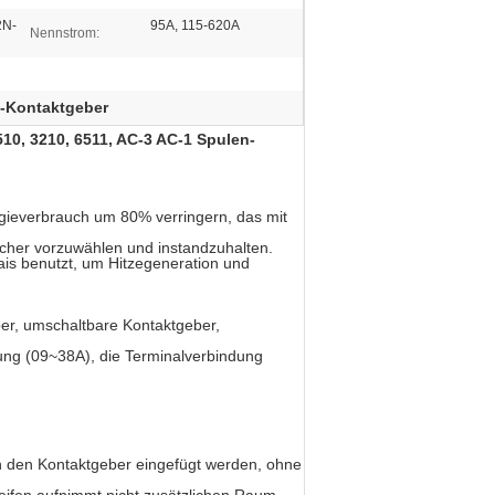
2N-
95A, 115-620A
Nennstrom:
-Kontaktgeber
10, 3210, 6511, AC-3 AC-1 Spulen-
rgieverbrauch um 80% verringern, das mit
cher vorzuwählen und instandzuhalten.
ais benutzt, um Hitzegeneration und
ber, umschaltbare Kontaktgeber,
ung (09~38A), die Terminalverbindung
in den Kontaktgeber eingefügt werden, ohne