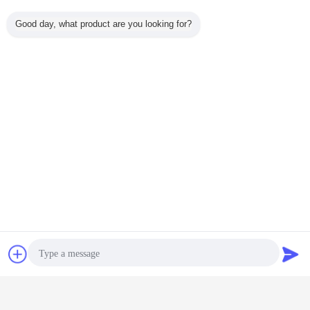
Good day, what product are you looking for?
Wechselstrom-Kontaktgeberschalter
Umbauten:
,
Hauptwechselstrom-Kontaktgeber
,
elektrische Regeleinrichtung
Plaudern
Referenzen
Erhalten Sie den besten Preis für