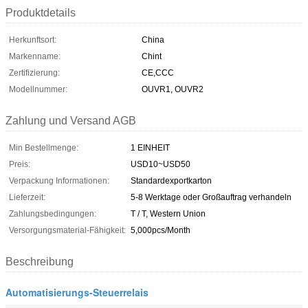
Produktdetails
Herkunftsort:
China
Markenname:
Chint
Zertifizierung:
CE,CCC
Modellnummer:
OUVR1, OUVR2
Zahlung und Versand AGB
Min Bestellmenge:
1 EINHEIT
Preis:
USD10~USD50
Verpackung Informationen:
Standardexportkarton
Lieferzeit:
5-8 Werktage oder Großauftrag verhandeln
Zahlungsbedingungen:
T / T, Western Union
Versorgungsmaterial-Fähigkeit:
5,000pcs/Month
Beschreibung
Automatisierungs-Steuerrelais