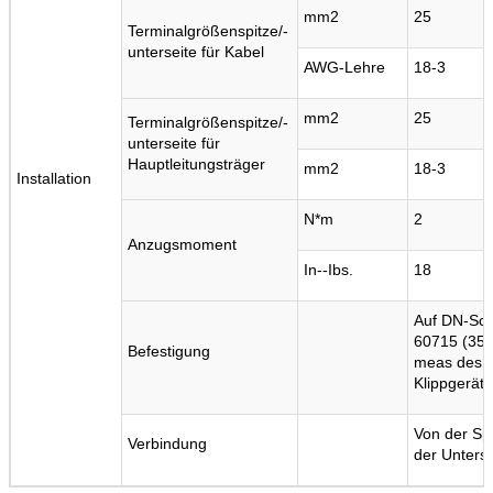
mm2
25
Terminalgrößenspitze/-
unterseite für Kabel
AWG-Lehre
18-3
mm2
25
Terminalgrößenspitze/-
unterseite für
Hauptleitungsträger
mm2
18-3
Installation
N*m
2
Anzugsmoment
In--Ibs.
18
Auf DN-Sch
60715 (35
Befestigung
meas des s
Klippgerät
Von der Sp
Verbindung
der Unterse