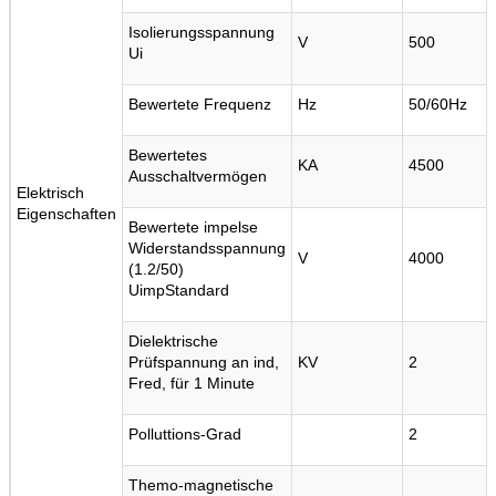
Isolierungsspannung
V
500
Ui
Bewertete Frequenz
Hz
50/60Hz
Bewertetes
KA
4500
Ausschaltvermögen
Elektrisch
Eigenschaften
Bewertete impelse
Widerstandsspannung
V
4000
(1.2/50)
UimpStandard
Dielektrische
Prüfspannung an ind,
KV
2
Fred, für 1 Minute
Polluttions-Grad
2
Themo-magnetische