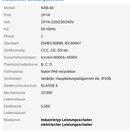
Modell:
NXB-40
Pole:
1P+N
Volt:
1P+N-220/230/240V
HZ:
50~60Hz
Phase:
1
Standard:
EN/IEC60898, IEC60947
Zertifizierung:
CCC, CE, GS etc.
Ausschaltvermögen:
Ics=Icn=6000A, 4500A
Thermoschalterkurve:
B, C, D
Fallmaterial:
Nylon PA6 recyclebar
Verdrahten:
Verteiler, Hauptleitungsträgerrohr etc. IP20B
Elektroschockschutz:
KLASSE II
Mechanische
10.000
Lebensdauer:
Elektrische
5,000
Lebensdauer:
Industrietyp Leistungsschalter
Markieren:
,
elektrischer Leistungsschalter