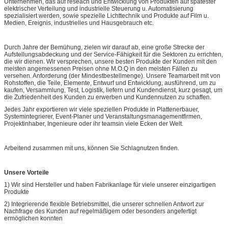
Unternehmen, das auf reseach und Entwicklung von Produkten auf spätester
elektrischer Verteilung und industrielle Steuerung u. Automatisierung
spezialisiert werden, sowie spezielle Lichttechnik und Produkte auf Film u.
Medien, Ereignis, industrielles und Hausgebrauch etc.
Durch Jahre der Bemühung, zielen wir darauf ab, eine große Strecke der
Aufstellungsabdeckung und der Service-Fähigkeit für die Sektoren zu errichten,
die wir dienen. Wir versprechen, unsere besten Produkte der Kunden mit den
meisten angemessenen Preisen ohne M.O.Q in den meisten Fällen zu
versehen. Anforderung (der Mindestbestellmenge). Unsere Teamarbeit mit von
Rohstoffen, die Teile, Elemente, Entwurf und Entwicklung, ausführend, um zu
kaufen, Versammlung, Test, Logistik, liefern und Kundendienst, kurz gesagt, um
die Zufriedenheit des Kunden zu erwerben und Kundennutzen zu schaffen.
Jedes Jahr exportieren wir viele speziellen Produkte in Plattenerbauer,
Systemintegrierer, Event-Planer und Veranstaltungsmanagementfirmen,
Projektinhaber, Ingenieure oder ihr teamsin viele Ecken der Welt.
Arbeitend zusammen mit uns, können Sie Schlagnutzen finden.
Unsere Vorteile
1) Wir sind Hersteller und haben Fabrikanlage für viele unserer einzigartigen
Produkte
2) Integrierende flexible Betriebsmittel, die unserer schnellen Antwort zur
Nachfrage des Kunden auf regelmäßigem oder besonders angefertigt
ermöglichen konnten