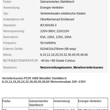
Farbe:
Galvanisiertes Stahlblech
Anwendung:
Energie-Verteilen
Typ:
Verteilerkasten-elektrische Kästen
Installations-Art:
Oberflächenart Errötenart
Standard:
IEC60439-3
Nennspannung:
220V-380V, 220/110V
Nennstrom:
63A, 100A, 125A, 160A
Frequenz:
50 Hz/60Hz
Externe Größe:
810x610x156mm (96-way)
Weise:
8,10,12,16,20,24,32,36,40,45,48,60
BETRIEBSTEMPERATUR:
-40 bis +80 Grade Celsius
Netzverteilungskasten
Metallverteilerkasten
Markieren:
,
Verteilerkasten PZ30 ABB Metallim Stahlblech
8,10,12,16,20,24,32,36,40,45,48,60 Weisenmodule 200~230V
Farbe:
Galvanisiertes
Anwendung:
Energie-Verteilen
Stahlblech