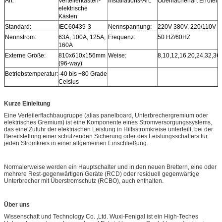
Art:
Verteilerkasten-
Installations-Art:
Oberflächenart Erröten-
elektrische
Kästen
Standard:
IEC60439-3
Nennspannung:
220V-380V, 220/110V
Nennstrom:
63A, 100A, 125A,
Frequenz:
50 HZ/60HZ
160A
Externe Größe:
810x610x156mm
Weise:
8,10,12,16,20,24,32,36
(96-way)
Betriebstemperatur:
-40 bis +80 Grade
Celsius
Kurze Einleitung
Eine Verteilerflachbaugruppe (alias panelboard, Unterbrechergremium oder
elektrisches Gremium) ist eine Komponente eines Stromversorgungssystems,
das eine Zufuhr der elektrischen Leistung in Hilfsstromkreise unterteilt, bei der
Bereitstellung einer schützenden Sicherung oder des Leistungsschalters für
jeden Stromkreis in einer allgemeinen Einschließung.
Normalerweise werden ein Hauptschalter und in den neuen Brettern, eine oder
mehrere Rest-gegenwärtigen Geräte (RCD) oder residuell gegenwärtige
Unterbrecher mit Überstromschutz (RCBO), auch enthalten.
Über uns
Wissenschaft und Technology Co. ,Ltd. Wuxi-Fenigal ist ein High-Teches