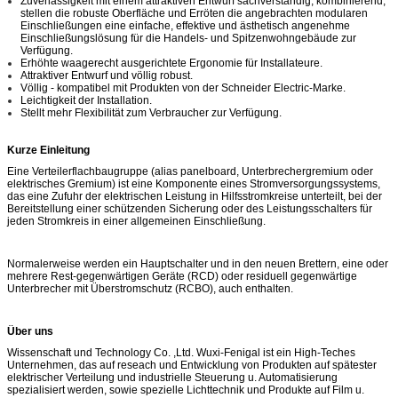
Zuverlässigkeit mit einem attraktiven Entwurf sachverständig, kombinierend,
stellen die robuste Oberfläche und Erröten die angebrachten modularen
Einschließungen eine einfache, effektive und ästhetisch angenehme
Einschließungslösung für die Handels- und Spitzenwohngebäude zur
Verfügung.
Erhöhte waagerecht ausgerichtete Ergonomie für Installateure.
Attraktiver Entwurf und völlig robust.
Völlig - kompatibel mit Produkten von der Schneider Electric-Marke.
Leichtigkeit der Installation.
Stellt mehr Flexibilität zum Verbraucher zur Verfügung.
Kurze Einleitung
Eine Verteilerflachbaugruppe (alias panelboard, Unterbrechergremium oder
elektrisches Gremium) ist eine Komponente eines Stromversorgungssystems,
das eine Zufuhr der elektrischen Leistung in Hilfsstromkreise unterteilt, bei der
Bereitstellung einer schützenden Sicherung oder des Leistungsschalters für
jeden Stromkreis in einer allgemeinen Einschließung.
Normalerweise werden ein Hauptschalter und in den neuen Brettern, eine oder
mehrere Rest-gegenwärtigen Geräte (RCD) oder residuell gegenwärtige
Unterbrecher mit Überstromschutz (RCBO), auch enthalten.
Über uns
Wissenschaft und Technology Co. ,Ltd. Wuxi-Fenigal ist ein High-Teches
Unternehmen, das auf reseach und Entwicklung von Produkten auf spätester
elektrischer Verteilung und industrielle Steuerung u. Automatisierung
spezialisiert werden, sowie spezielle Lichttechnik und Produkte auf Film u.