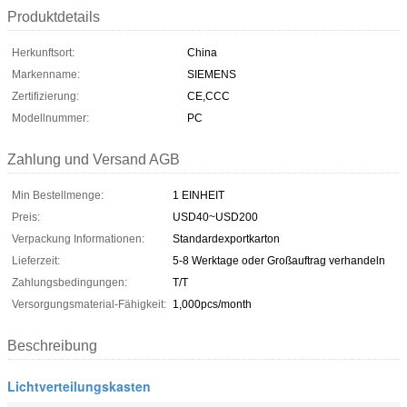
Produktdetails
Herkunftsort:
China
Markenname:
SIEMENS
Zertifizierung:
CE,CCC
Modellnummer:
PC
Zahlung und Versand AGB
Min Bestellmenge:
1 EINHEIT
Preis:
USD40~USD200
Verpackung Informationen:
Standardexportkarton
Lieferzeit:
5-8 Werktage oder Großauftrag verhandeln
Zahlungsbedingungen:
T/T
Versorgungsmaterial-Fähigkeit:
1,000pcs/month
Beschreibung
Lichtverteilungskasten