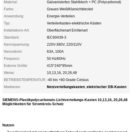
Material:
Galvanisiertes Stahlblech + PC (Polycarbonat)
Farbe:
Graues Weiß/Klarsichtdeckel
Anwendung:
Energie-Verteilen
Typ:
Verteilerkasten-elektrische Kästen
Installations-Art:
Oberflächenart Errötenart
Standard:
IEC60439-3
Nennspannung:
220V-380V, 220/110V
Nennstrom:
63A, 100A
Frequenz:
50 Hz/60Hz
Externe Größe:
415*240*95mm
Weise:
10,13,16, 20,26,48
BETRIEBSTEMPERATUR:
-40 bis +80 Grade Celsius
Netzverteilungskasten
elektrischer DB-Kasten
Markieren:
,
SIEMENS-Plastikpolycarbonats-Lichtverteilungs-Kasten 10,13,16, 20,26,48
Möglichkeiten für Stromkreis-Schutz
Nutzen