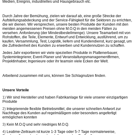
Medien, Ereignis, industrielles und Hausgebrauch etc.
Durch Jahre der Bemühung, zielen wir darauf ab, eine große Strecke der
Aufstellungsabdeckung und der Service-Fähigkeit für die Sektoren zu errichten,
die wir dienen. Wir versprechen, unsere besten Produkte der Kunden mit den
meisten angemessenen Preisen ohne M.O.Q in den meisten Fällen zu
versehen. Anforderung (der Mindestbestellmenge). Unsere Teamarbeit mit von
Rohstoffen, die Teile, Elemente, Entwurf und Entwicklung, ausführend, um zu
kaufen, Versammlung, Test, Logistik, liefern und Kundendienst, kurz gesagt, um
die Zufriedenheit des Kunden zu erwerben und Kundennutzen zu schaffen.
Jedes Jahr exportieren wir viele speziellen Produkte in Plattenerbauer,
Systemintegrierer, Event-Planer und Veranstaltungsmanagementfirmen,
Projektinhaber, Ingenieure oder ihr teamsin viele Ecken der Welt.
Arbeitend zusammen mit uns, können Sie Schlagnutzen finden.
Unsere Vorteile
1)
Wir sind Hersteller und haben Fabrikanlage für viele unserer einzigartigen
Produkte
2)
Integrierende flexible Betriebsmittel, die unserer schnellen Antwort zur
Nachfrage des Kunden auf regelmäßigem oder besonders angefertigt
ermöglichen konnten
3)
Kein M.O.Q und sehr niedriges M.O.Q.
4)
Leatime-Zeitraum ist kurze 1-3 Tage oder 5-7 Tage normalerweise,